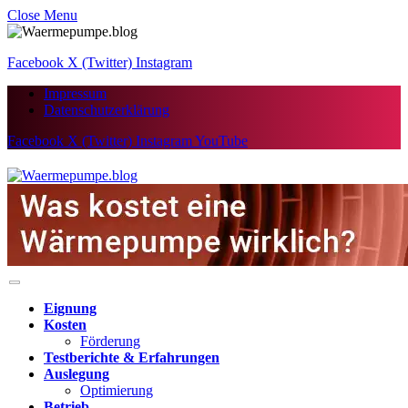
Close Menu
Facebook
X (Twitter)
Instagram
Impressum
Datenschutzerklärung
Facebook
X (Twitter)
Instagram
YouTube
Eignung
Kosten
Förderung
Testberichte & Erfahrungen
Auslegung
Optimierung
Betrieb