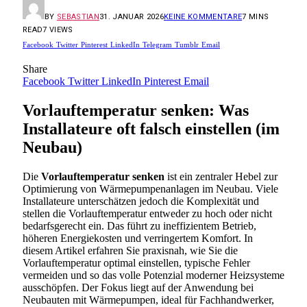
BY
SEBASTIAN
31. JANUAR 2026
KEINE KOMMENTARE
7 MINS
READ
7
VIEWS
Facebook
Twitter
Pinterest
LinkedIn
Telegram
Tumblr
Email
Share
Facebook
Twitter
LinkedIn
Pinterest
Email
Vorlauftemperatur senken: Was
Installateure oft falsch einstellen (im
Neubau)
Die
Vorlauftemperatur senken
ist ein zentraler Hebel zur
Optimierung von Wärmepumpenanlagen im Neubau. Viele
Installateure unterschätzen jedoch die Komplexität und
stellen die Vorlauftemperatur entweder zu hoch oder nicht
bedarfsgerecht ein. Das führt zu ineffizientem Betrieb,
höheren Energiekosten und verringertem Komfort. In
diesem Artikel erfahren Sie praxisnah, wie Sie die
Vorlauftemperatur optimal einstellen, typische Fehler
vermeiden und so das volle Potenzial moderner Heizsysteme
ausschöpfen. Der Fokus liegt auf der Anwendung bei
Neubauten mit Wärmepumpen, ideal für Fachhandwerker,