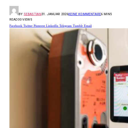
BY
SEBASTIAN
31. JANUAR 2026
KEINE KOMMENTARE
6 MINS
READ
30
VIEWS
Facebook
Twitter
Pinterest
LinkedIn
Telegram
Tumblr
Email