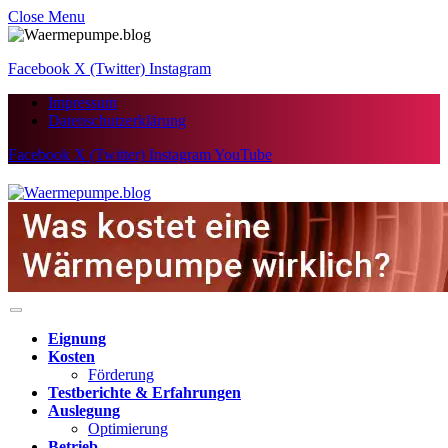
Close Menu
Facebook
X (Twitter)
Instagram
Impressum
Datenschutzerklärung
Facebook
X (Twitter)
Instagram
YouTube
Eignung
Kosten
Förderung
Testberichte & Erfahrungen
Auslegung
Optimierung
Betrieb