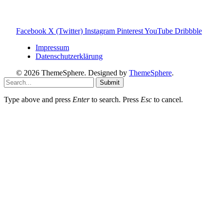
Photovoltaik Ratgeber
Sanierungs Ratgeber
Facebook
X (Twitter)
Instagram
Pinterest
YouTube
Dribbble
Impressum
Datenschutzerklärung
© 2026 ThemeSphere. Designed by
ThemeSphere
.
Submit
Type above and press
Enter
to search. Press
Esc
to cancel.