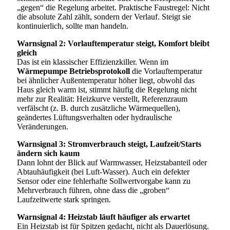
„gegen“ die Regelung arbeitet. Praktische Faustregel: Nicht
die absolute Zahl zählt, sondern der Verlauf. Steigt sie
kontinuierlich, sollte man handeln.
Warnsignal 2: Vorlauftemperatur steigt, Komfort bleibt
gleich
Das ist ein klassischer Effizienzkiller. Wenn im
Wärmepumpe Betriebsprotokoll
die Vorlauftemperatur
bei ähnlicher Außentemperatur höher liegt, obwohl das
Haus gleich warm ist, stimmt häufig die Regelung nicht
mehr zur Realität: Heizkurve verstellt, Referenzraum
verfälscht (z. B. durch zusätzliche Wärmequellen),
geändertes Lüftungsverhalten oder hydraulische
Veränderungen.
Warnsignal 3: Stromverbrauch steigt, Laufzeit/Starts
ändern sich kaum
Dann lohnt der Blick auf Warmwasser, Heizstabanteil oder
Abtauhäufigkeit (bei Luft-Wasser). Auch ein defekter
Sensor oder eine fehlerhafte Sollwertvorgabe kann zu
Mehrverbrauch führen, ohne dass die „groben“
Laufzeitwerte stark springen.
Warnsignal 4: Heizstab läuft häufiger als erwartet
Ein Heizstab ist für Spitzen gedacht, nicht als Dauerlösung.