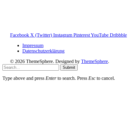
Balkonkraftwerk Blog
Wärmepumpe Blog
Photovoltaik Ratgeber
Sanierungs Ratgeber
Facebook
X (Twitter)
Instagram
Pinterest
YouTube
Dribbble
Impressum
Datenschutzerklärung
© 2026 ThemeSphere. Designed by
ThemeSphere
.
Submit
Type above and press
Enter
to search. Press
Esc
to cancel.