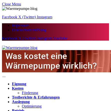
Close Menu
Facebook
X (Twitter)
Instagram
Impressum
Datenschutzerklärung
Facebook
X (Twitter)
Instagram
YouTube
Eignung
Kosten
Förderung
Testberichte & Erfahrungen
Auslegung
Optimierung
Betrieb