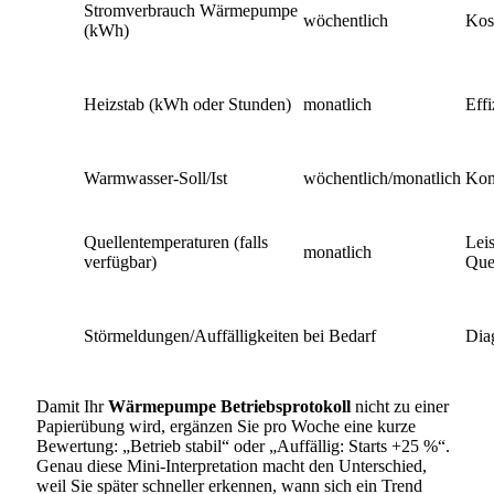
Stromverbrauch Wärmepumpe
wöchentlich
Kos
(kWh)
Heizstab (kWh oder Stunden)
monatlich
Effi
Warmwasser-Soll/Ist
wöchentlich/monatlich
Kom
Quellentemperaturen (falls
Leis
monatlich
verfügbar)
Que
Störmeldungen/Auffälligkeiten
bei Bedarf
Dia
Damit Ihr
Wärmepumpe Betriebsprotokoll
nicht zu einer
Papierübung wird, ergänzen Sie pro Woche eine kurze
Bewertung: „Betrieb stabil“ oder „Auffällig: Starts +25 %“.
Genau diese Mini-Interpretation macht den Unterschied,
weil Sie später schneller erkennen, wann sich ein Trend