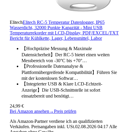
Elitech
Elitech RC-5 Temperatur Datenlogger, IP65
Wasserdicht, 32000 Punkte Kapazität - Mini USB
Temperaturrekorder mit LCD-Display, PDF/EXCEL/TXT
Bericht für Kühlkette, Lager, Lebensmittel, Labor
【Hochpräzise Messung & Maximale
Datensicherheit】Der RC-5 bietet einen weiten
Messbereich von -30°C bis +70°…
【Professionelle Datenanalyse &
Plattformübergreifende Kompatibilität】Führen Sie
mit der kostenlosen Softwar…
【Integrierter USB & Klare LCD-Echtzeit-
Anzeige】Die USB-Schnittstelle ist sofort
einsatzbereit und benötigt…
24,99 €
Bei Amazon ansehen
→
Preis prüfen
Als Amazon-Partner verdiene ich an qualifizierten
Verkäufen. Preisangaben inkl. USt.02.08.2026 04:17 Alle
Angaben ohne Gewähr.