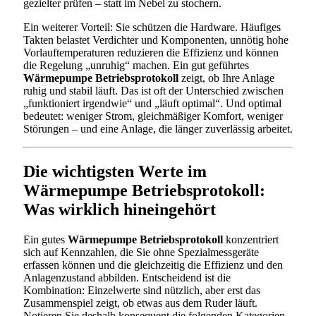
gezielter prüfen – statt im Nebel zu stochern.
Ein weiterer Vorteil: Sie schützen die Hardware. Häufiges
Takten belastet Verdichter und Komponenten, unnötig hohe
Vorlauftemperaturen reduzieren die Effizienz und können
die Regelung „unruhig“ machen. Ein gut geführtes
Wärmepumpe Betriebsprotokoll
zeigt, ob Ihre Anlage
ruhig und stabil läuft. Das ist oft der Unterschied zwischen
„funktioniert irgendwie“ und „läuft optimal“. Und optimal
bedeutet: weniger Strom, gleichmäßiger Komfort, weniger
Störungen – und eine Anlage, die länger zuverlässig arbeitet.
Die wichtigsten Werte im
Wärmepumpe Betriebsprotokoll:
Was wirklich hineingehört
Ein gutes
Wärmepumpe Betriebsprotokoll
konzentriert
sich auf Kennzahlen, die Sie ohne Spezialmessgeräte
erfassen können und die gleichzeitig die Effizienz und den
Anlagenzustand abbilden. Entscheidend ist die
Kombination: Einzelwerte sind nützlich, aber erst das
Zusammenspiel zeigt, ob etwas aus dem Ruder läuft.
Notieren Sie deshalb konsequent die folgenden Kategorien