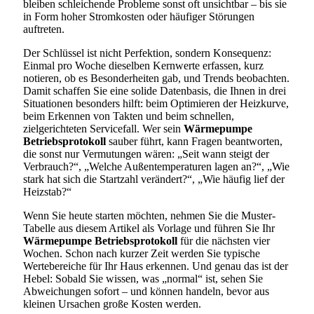
bleiben schleichende Probleme sonst oft unsichtbar – bis sie
in Form hoher Stromkosten oder häufiger Störungen
auftreten.
Der Schlüssel ist nicht Perfektion, sondern Konsequenz:
Einmal pro Woche dieselben Kernwerte erfassen, kurz
notieren, ob es Besonderheiten gab, und Trends beobachten.
Damit schaffen Sie eine solide Datenbasis, die Ihnen in drei
Situationen besonders hilft: beim Optimieren der Heizkurve,
beim Erkennen von Takten und beim schnellen,
zielgerichteten Servicefall. Wer sein
Wärmepumpe
Betriebsprotokoll
sauber führt, kann Fragen beantworten,
die sonst nur Vermutungen wären: „Seit wann steigt der
Verbrauch?“, „Welche Außentemperaturen lagen an?“, „Wie
stark hat sich die Startzahl verändert?“, „Wie häufig lief der
Heizstab?“
Wenn Sie heute starten möchten, nehmen Sie die Muster-
Tabelle aus diesem Artikel als Vorlage und führen Sie Ihr
Wärmepumpe Betriebsprotokoll
für die nächsten vier
Wochen. Schon nach kurzer Zeit werden Sie typische
Wertebereiche für Ihr Haus erkennen. Und genau das ist der
Hebel: Sobald Sie wissen, was „normal“ ist, sehen Sie
Abweichungen sofort – und können handeln, bevor aus
kleinen Ursachen große Kosten werden.