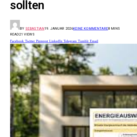
sollten
BY
SEBASTIAN
19. JANUAR 2026
KEINE KOMMENTARE
8 MINS
READ
21
VIEWS
Facebook
Twitter
Pinterest
LinkedIn
Telegram
Tumblr
Email