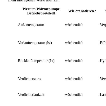
allem Ihre eigenen Werte über Zeit.
Wert im Wärmepumpe
Wie oft notieren?
Betriebsprotokoll
Außentemperatur
wöchentlich
Verg
Vorlauftemperatur (Ist)
wöchentlich
Effi
Rücklauftemperatur (Ist)
wöchentlich
Hyd
Verdichterstarts
wöchentlich
Ver
Verdichterlaufzeit
wöchentlich
Last