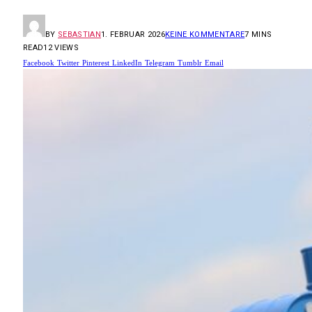
BY
SEBASTIAN
1. FEBRUAR 2026
KEINE KOMMENTARE
7 MINS
READ
12
VIEWS
Facebook
Twitter
Pinterest
LinkedIn
Telegram
Tumblr
Email