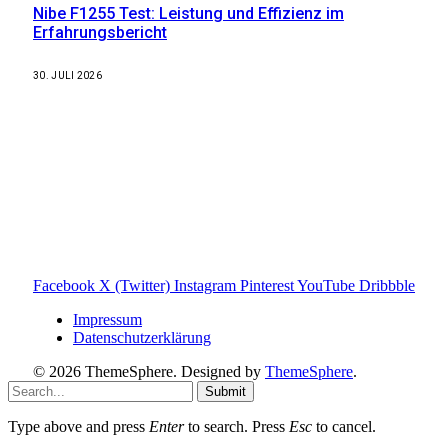
Nibe F1255 Test: Leistung und Effizienz im
Erfahrungsbericht
30. JULI 2026
Weitere nützliche Webseiten
Solaranlage Blog
Balkonkraftwerk Blog
Wärmepumpe Blog
Photovoltaik Ratgeber
Sanierungs Ratgeber
Facebook
X (Twitter)
Instagram
Pinterest
YouTube
Dribbble
Impressum
Datenschutzerklärung
© 2026 ThemeSphere. Designed by
ThemeSphere
.
Submit
Type above and press
Enter
to search. Press
Esc
to cancel.