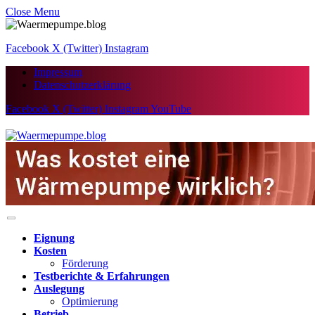
Close Menu
Facebook
X (Twitter)
Instagram
Impressum
Datenschutzerklärung
Facebook
X (Twitter)
Instagram
YouTube
Eignung
Kosten
Förderung
Testberichte & Erfahrungen
Auslegung
Optimierung
Betrieb