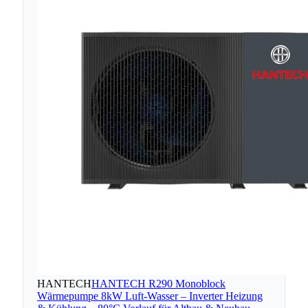
HANTECH
HANTECH R290 Monoblock
Wärmepumpe 8kW Luft-Wasser – Inverter Heizung