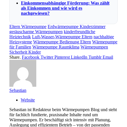
Einkommensabhängige Förderung: Was zählt
als Einkommen und wie wird es
nachgewiesen?
Eltern Wärmepumpe
Erdwärmepumpe Kinderzimmer
geräuscharme Wärmepumpen
kinderfreundliche
Heiztechnik
Luft-Wasser-Wärmepumpe Eltern
nachhaltige
Heizsysteme
Wärmepumpe Bedienung Eltern
Wärmepumpe
für Familien
Wärmepumpe Raumklima
Wärmepumpen
Sicherheit Kinder
Share.
Facebook
Twitter
Pinterest
LinkedIn
Tumblr
Email
Sebastian
Website
Sebastian ist Redakteur beim Wärmepumpen Blog und steht
für fachlich fundierte, praxisnahe Inhalte rund um
Wärmepumpen. Er beschäftigt sich intensiv mit Planung,
Auslegung und effizientem Betrieb – von der passenden