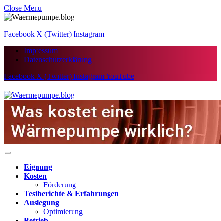
Close Menu
Facebook
X (Twitter)
Instagram
Impressum
Datenschutzerklärung
Facebook
X (Twitter)
Instagram
YouTube
Eignung
Kosten
Förderung
Testberichte & Erfahrungen
Auslegung
Optimierung
Betrieb