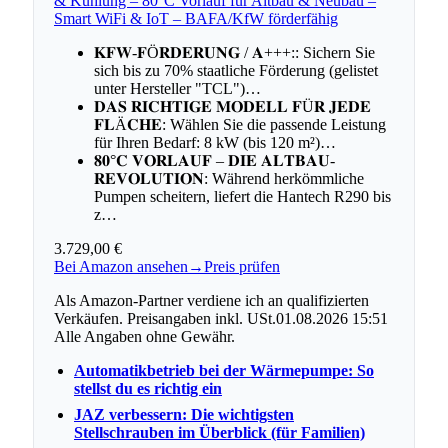
& Kühlung – 80°C Vorlauf für Altbau & Neubau –
Smart WiFi & IoT – BAFA/KfW förderfähig
𝐊𝐅𝐖-𝐅Ö𝐑𝐃𝐄𝐑𝐔𝐍𝐆 / 𝐀+++:: Sichern Sie
sich bis zu 70% staatliche Förderung (gelistet
unter Hersteller "TCL")…
𝐃𝐀𝐒 𝐑𝐈𝐂𝐇𝐓𝐈𝐆𝐄 𝐌𝐎𝐃𝐄𝐋𝐋 𝐅Ü𝐑 𝐉𝐄𝐃𝐄
𝐅𝐋Ä𝐂𝐇𝐄: Wählen Sie die passende Leistung
für Ihren Bedarf: 8 kW (bis 120 m²)…
𝟖𝟎°𝐂 𝐕𝐎𝐑𝐋𝐀𝐔𝐅 – 𝐃𝐈𝐄 𝐀𝐋𝐓𝐁𝐀𝐔-
𝐑𝐄𝐕𝐎𝐋𝐔𝐓𝐈𝐎𝐍: Während herkömmliche
Pumpen scheitern, liefert die Hantech R290 bis
z…
3.729,00 €
Bei Amazon ansehen
→
Preis prüfen
Als Amazon-Partner verdiene ich an qualifizierten
Verkäufen. Preisangaben inkl. USt.01.08.2026 15:51
Alle Angaben ohne Gewähr.
Automatikbetrieb bei der Wärmepumpe: So
stellst du es richtig ein
JAZ verbessern: Die wichtigsten
Stellschrauben im Überblick (für Familien)