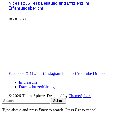
Nibe F1255 Test: Leistung und Effizienz im
Erfahrungsbericht
30. JULI 2026
Weitere nützliche Webseiten
Solaranlage Blog
Balkonkraftwerk Blog
Wärmepumpe Blog
Photovoltaik Ratgeber
Sanierungs Ratgeber
Facebook
X (Twitter)
Instagram
Pinterest
YouTube
Dribbble
Impressum
Datenschutzerklärung
© 2026 ThemeSphere. Designed by
ThemeSphere
.
Submit
Type above and press
Enter
to search. Press
Esc
to cancel.