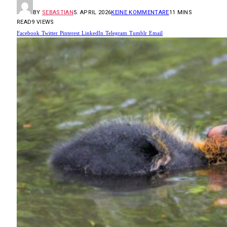
BY
SEBASTIAN
5. APRIL 2026
KEINE KOMMENTARE
11 MINS
READ
9
VIEWS
Facebook
Twitter
Pinterest
LinkedIn
Telegram
Tumblr
Email