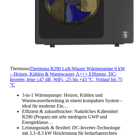
Thermona
Thermona R290 Luft-Wasser Wärmepumpe 6 kW
– Heizen, Kühlen & Warmwasser, A+++ Effizienz, DC-
Inverter, leise ≤47 dB, WiFi, -25 bis +43 °C, Vorlauf bis 75
°C
3-in-1 Wärmepumpe: Heizen, Kühlen und
Warmwasserbereitung in einem kompakten System –
ideal für moderne Ein…
Effizient & zukunftssicher: Natürliches Kältemittel
R290 (Propan) mit sehr niedrigem GWP und
Energieklasse…
Leistungsstark & flexibel: DC-Inverter-Technologie
mit 3,3–8,3 kW Heizleistung für bedarfsgerechten