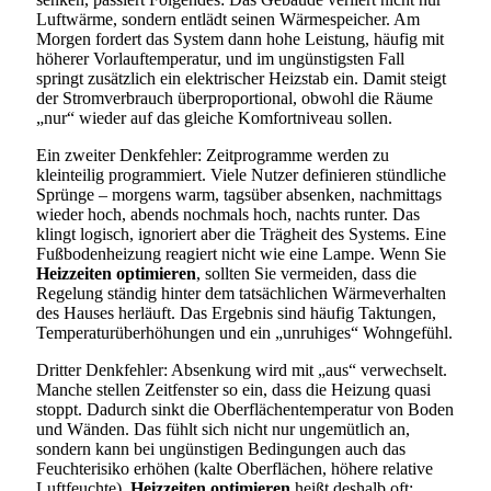
Luftwärme, sondern entlädt seinen Wärmespeicher. Am
Morgen fordert das System dann hohe Leistung, häufig mit
höherer Vorlauftemperatur, und im ungünstigsten Fall
springt zusätzlich ein elektrischer Heizstab ein. Damit steigt
der Stromverbrauch überproportional, obwohl die Räume
„nur“ wieder auf das gleiche Komfortniveau sollen.
Ein zweiter Denkfehler: Zeitprogramme werden zu
kleinteilig programmiert. Viele Nutzer definieren stündliche
Sprünge – morgens warm, tagsüber absenken, nachmittags
wieder hoch, abends nochmals hoch, nachts runter. Das
klingt logisch, ignoriert aber die Trägheit des Systems. Eine
Fußbodenheizung reagiert nicht wie eine Lampe. Wenn Sie
Heizzeiten optimieren
, sollten Sie vermeiden, dass die
Regelung ständig hinter dem tatsächlichen Wärmeverhalten
des Hauses herläuft. Das Ergebnis sind häufig Taktungen,
Temperaturüberhöhungen und ein „unruhiges“ Wohngefühl.
Dritter Denkfehler: Absenkung wird mit „aus“ verwechselt.
Manche stellen Zeitfenster so ein, dass die Heizung quasi
stoppt. Dadurch sinkt die Oberflächentemperatur von Boden
und Wänden. Das fühlt sich nicht nur ungemütlich an,
sondern kann bei ungünstigen Bedingungen auch das
Feuchterisiko erhöhen (kalte Oberflächen, höhere relative
Luftfeuchte).
Heizzeiten optimieren
heißt deshalb oft: