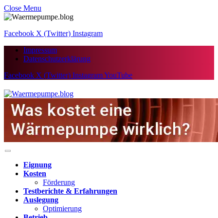
Close Menu
Facebook
X (Twitter)
Instagram
Impressum
Datenschutzerklärung
Facebook
X (Twitter)
Instagram
YouTube
Eignung
Kosten
Förderung
Testberichte & Erfahrungen
Auslegung
Optimierung
Betrieb