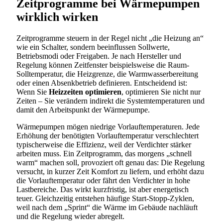
Zeitprogramme bei Wärmepumpen
wirklich wirken
Zeitprogramme steuern in der Regel nicht „die Heizung an“
wie ein Schalter, sondern beeinflussen Sollwerte,
Betriebsmodi oder Freigaben. Je nach Hersteller und
Regelung können Zeitfenster beispielsweise die Raum-
Solltemperatur, die Heizgrenze, die Warmwasserbereitung
oder einen Absenkbetrieb definieren. Entscheidend ist:
Wenn Sie
Heizzeiten optimieren
, optimieren Sie nicht nur
Zeiten – Sie verändern indirekt die Systemtemperaturen und
damit den Arbeitspunkt der Wärmepumpe.
Wärmepumpen mögen niedrige Vorlauftemperaturen. Jede
Erhöhung der benötigten Vorlauftemperatur verschlechtert
typischerweise die Effizienz, weil der Verdichter stärker
arbeiten muss. Ein Zeitprogramm, das morgens „schnell
warm“ machen soll, provoziert oft genau das: Die Regelung
versucht, in kurzer Zeit Komfort zu liefern, und erhöht dazu
die Vorlauftemperatur oder fährt den Verdichter in hohe
Lastbereiche. Das wirkt kurzfristig, ist aber energetisch
teuer. Gleichzeitig entstehen häufige Start-Stopp-Zyklen,
weil nach dem „Sprint“ die Wärme im Gebäude nachläuft
und die Regelung wieder abregelt.