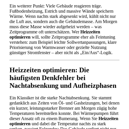
Ein weiterer Punkt: Viele Gebäude reagieren träge.
Fußbodenheizung, Estrich und massive Wände speichern
Wärme. Wenn nachts stark abgesenkt wird, kühlt nicht nur
die Luft aus, sondern auch die Gebäudemasse. Am Morgen
muss diese Masse wieder aufgeheizt werden – was
Zeitprogramme oft unterschätzen. Wer
Heizzeiten
optimieren
will, sollte Zeitprogramme eher als Feintuning
verstehen: zum Beispiel leichte Sollwertanpassungen, klare
Priorisierung von Warmwasser oder gezielte Nutzung
günstiger Stromfenster – aber nicht als „Ein/Aus“-Logik.
Heizzeiten optimieren: Die
häufigsten Denkfehler bei
Nachtabsenkung und Aufheizphasen
Ein Klassiker ist die starke Nachtabsenkung. Sie stammt
gedanklich aus Zeiten von Öl- und Gasheizungen, bei denen
ein kurzer, leistungsstarker Brenner am Morgen zügig hohe
Temperaturen bereitstellen konnte. Bei Wärmepumpen führt
dieser Ansatz oft zu einem Bumerang. Wenn Sie
Heizzeiten
optimieren
und dabei die Temperatur nachts zu stark
senken, passiert Folgendes: Das Gebäude verliert nicht nur