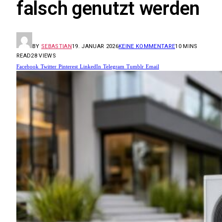
falsch genutzt werden
BY
SEBASTIAN
19. JANUAR 2026
KEINE KOMMENTARE
10 MINS
READ
28
VIEWS
Facebook
Twitter
Pinterest
LinkedIn
Telegram
Tumblr
Email