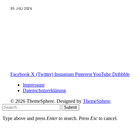
30. JULI 2026
Weitere nützliche Webseiten
Solaranlage Blog
Balkonkraftwerk Blog
Wärmepumpe Blog
Photovoltaik Ratgeber
Sanierungs Ratgeber
Facebook
X (Twitter)
Instagram
Pinterest
YouTube
Dribbble
Impressum
Datenschutzerklärung
© 2026 ThemeSphere. Designed by
ThemeSphere
.
Submit
Type above and press
Enter
to search. Press
Esc
to cancel.