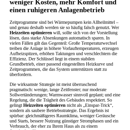
weniger Kosten, mehr Komfort und
einen ruhigeren Anlagenbetrieb
Zeitprogramme sind bei Wärmepumpen kein Allheilmittel –
und genau deshalb werden sie so häufig falsch genutzt. Wer
Heizzeiten optimieren
will, sollte sich von der Vorstellung
lösen, dass starke Absenkungen automatisch sparen. In
vielen Fällen gilt das Gegenteil: Große Temperaturwechsel
treiben die Anlage in höhere Vorlauftemperaturen, erzeugen
Aufheizspitzen, erhöhen Taktungen und verschlechtern die
Effizienz. Der Schlüssel liegt in einem stabilen
Grundbetrieb, einer passend eingestellten Heizkurve und
Zeitprogrammen, die das System unterstützen statt zu
überfordern.
Die wirksamste Strategie ist meist überraschend
pragmatisch: wenige, lange Zeitfenster; nur moderate
Sollwertänderungen; Warmwasser sinnvoll geplant; und eine
Regelung, die die Trägheit des Gebäudes respektiert. So
gelingt
Heizzeiten optimieren
nicht als „Einspar-Trick“,
sondern als saubere Betriebsstrategie. Das Ergebnis ist
spürbar: gleichmäßigeres Raumklima, weniger Geräusche
und Starts, bessere Nutzung günstiger Stromphasen und ein
Verbrauch, der eher zu Ihrem Haus als zu einem