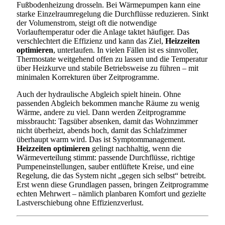
Fußbodenheizung drosseln. Bei Wärmepumpen kann eine
starke Einzelraumregelung die Durchflüsse reduzieren. Sinkt
der Volumenstrom, steigt oft die notwendige
Vorlauftemperatur oder die Anlage taktet häufiger. Das
verschlechtert die Effizienz und kann das Ziel,
Heizzeiten
optimieren
, unterlaufen. In vielen Fällen ist es sinnvoller,
Thermostate weitgehend offen zu lassen und die Temperatur
über Heizkurve und stabile Betriebsweise zu führen – mit
minimalen Korrekturen über Zeitprogramme.
Auch der hydraulische Abgleich spielt hinein. Ohne
passenden Abgleich bekommen manche Räume zu wenig
Wärme, andere zu viel. Dann werden Zeitprogramme
missbraucht: Tagsüber absenken, damit das Wohnzimmer
nicht überheizt, abends hoch, damit das Schlafzimmer
überhaupt warm wird. Das ist Symptommanagement.
Heizzeiten optimieren
gelingt nachhaltig, wenn die
Wärmeverteilung stimmt: passende Durchflüsse, richtige
Pumpeneinstellungen, sauber entlüftete Kreise, und eine
Regelung, die das System nicht „gegen sich selbst“ betreibt.
Erst wenn diese Grundlagen passen, bringen Zeitprogramme
echten Mehrwert – nämlich planbaren Komfort und gezielte
Lastverschiebung ohne Effizienzverlust.