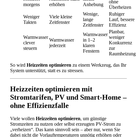
ohne
morgens
erhöhen
Anhebung
Überheizen
Wenige,
Ruhiger
Weniger
Viele kleine
lange
Lauf, bessere
Takten
Zeitfenster
Zeitfenster
Effizienz
Planbar,
Warmwasser
Warmwasser
weniger
Warmwasser
in 1–2
clever
Konkurrenz
jederzeit
klaren
steuern
zur
Fenstern
Raumheizung
So wird
Heizzeiten optimieren
zu einem Werkzeug, das Ihr
System unterstützt, statt es zu stressen.
Heizzeiten optimieren mit
Stromtarifen, PV und Smart-Home –
ohne Effizienzfalle
Viele wollen
Heizzeiten optimieren
, um günstige
Stromzeiten zu nutzen oder selbst erzeugten PV-Strom zu
„verheizen“. Das kann sinnvoll sein – aber nur, wenn Sie
dabei nicht die Vorlauftemperaturen unnötig erhöhen oder