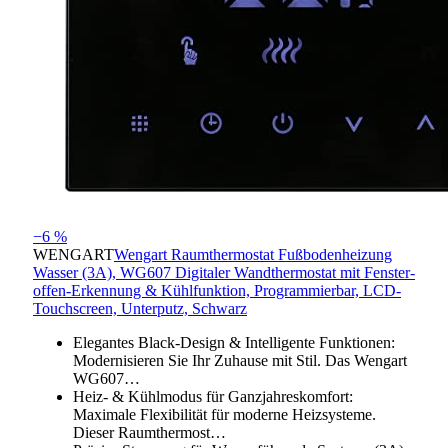
−6 %
WENGART
Wengart Raumthermostat Fußbodenheizung
Wasser (3A), WG607 Digitaler Wandthermostat mit Fenster-
offen-Erkennung & Kühlfunktion, Programmierbar, LCD-
Touchscreen, Unterputz, Schwarz
Elegantes Black-Design & Intelligente Funktionen:
Modernisieren Sie Ihr Zuhause mit Stil. Das Wengart
WG607…
Heiz- & Kühlmodus für Ganzjahreskomfort:
Maximale Flexibilität für moderne Heizsysteme.
Dieser Raumthermost…