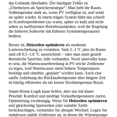
das Gebäude überladen. Der häufigste Fehler ist
„Überheizen als Speicherstrategie“: Man hebt die Raum-
Solltemperatur stark an, wenn PV verfügbar ist, und senkt
sie später wieder. In einem trägen System führt das schnell
zu Komfortproblemen (zu warm, später zu kalt) und nicht
selten zu ineffizienten Betriebszuständen, weil die Regelung
die höheren Sollwerte mit höheren Systemtemperaturen
bedient.
Besser ist,
Heizzeiten optimieren
als moderate
Lastverschiebung zu verstehen. Statt 2–3 °C plus im Raum
sind oft 0,5–1,0 °C ausreichend – oder man nutzt gezielt
thermische Speicher, falls vorhanden. Noch sinnvoller kann
es sein, die Warmwasserbereitung in PV-reiche Zeitfenster
zu legen, weil Warmwasser meist höhere Temperaturen
benötigt und ohnehin „geplant“ werden kann. Auch eine
sanfte Anhebung der Rücklauftemperatur über längere Zeit
ist häufig effizienter als ein kurzer Hochtemperatur-Boost.
Smart-Home-Logik kann helfen, aber nur mit klarer
Priorität: Komfort und niedrige Vorlauftemperaturen zuerst,
Optimierung zweitrangig. Wenn Sie
Heizzeiten optimieren
und gleichzeitig Sperrzeiten oder variable Tarife
berücksichtigen, vermeiden Sie abrupte Wechsel. Legen Sie
stattdessen stabile Zeitfenster an, in denen die Wärmepumpe