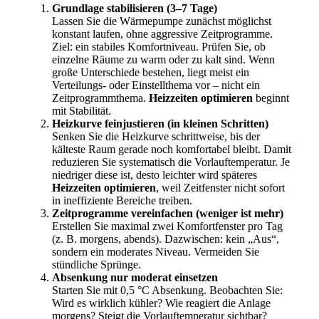
Grundlage stabilisieren (3–7 Tage)
Lassen Sie die Wärmepumpe zunächst möglichst
konstant laufen, ohne aggressive Zeitprogramme.
Ziel: ein stabiles Komfortniveau. Prüfen Sie, ob
einzelne Räume zu warm oder zu kalt sind. Wenn
große Unterschiede bestehen, liegt meist ein
Verteilungs- oder Einstellthema vor – nicht ein
Zeitprogrammthema.
Heizzeiten optimieren
beginnt
mit Stabilität.
Heizkurve feinjustieren (in kleinen Schritten)
Senken Sie die Heizkurve schrittweise, bis der
kälteste Raum gerade noch komfortabel bleibt. Damit
reduzieren Sie systematisch die Vorlauftemperatur. Je
niedriger diese ist, desto leichter wird späteres
Heizzeiten optimieren
, weil Zeitfenster nicht sofort
in ineffiziente Bereiche treiben.
Zeitprogramme vereinfachen (weniger ist mehr)
Erstellen Sie maximal zwei Komfortfenster pro Tag
(z. B. morgens, abends). Dazwischen: kein „Aus“,
sondern ein moderates Niveau. Vermeiden Sie
stündliche Sprünge.
Absenkung nur moderat einsetzen
Starten Sie mit 0,5 °C Absenkung. Beobachten Sie:
Wird es wirklich kühler? Wie reagiert die Anlage
morgens? Steigt die Vorlauftemperatur sichtbar?