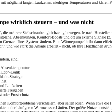
b mit möglichst langen Laufzeiten, niedrigen Temperaturen und klaren Pri
 wirklich steuern – und was nicht
 mehrere Stellschrauben gleichzeitig bewegen. Je nach Hersteller si
itpläne, Absenkungen, Komfort-Boosts und oft um externe Signale (z. B
Grenzen Ihres Systems ändern. Eine Wärmepumpe bleibt dann effizien
ann
und
wie stark
die Anlage arbeitet – nicht, ob Ihre Heizflächen grun
dern, sind:
. Absenktemperatur
r „Eco“-Logik
hlade-Strategie
 hat
und Laufzeiten
ierte Freigaben
t oder Frostschutz
 Komfortprobleme verschleiern, aber selten lösen. Wenn etwa die Hei
 Takten oder häufigeren Warmwasser-Läufen. Der größte Nutzen entst