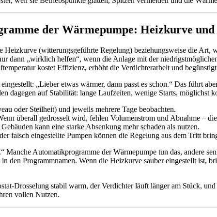
ter, weil sie Betriebspunkte glätten, Spitzen vermeiden und die Wärmee
programme der Wärmepumpe: Heizkurve und 
 die Heizkurve (witterungsgeführte Regelung) beziehungsweise die Art,
 dann „wirklich helfen“, wenn die Anlage mit der niedrigstmöglichen
emperatur kostet Effizienz, erhöht die Verdichterarbeit und begünstigt
h eingestellt: „Lieber etwas wärmer, dann passt es schon.“ Das führt a
agegen auf Stabilität: lange Laufzeiten, wenige Starts, möglichst ko
iveau oder Steilheit) und jeweils mehrere Tage beobachten.
enn überall gedrosselt wird, fehlen Volumenstrom und Abnahme – die 
Gebäuden kann eine starke Absenkung mehr schaden als nutzen.
der falsch eingestellte Pumpen können die Regelung aus dem Tritt brin
rve.“ Manche Automatikprogramme der Wärmepumpe tun das, andere se
 nur in den Programmnamen. Wenn die Heizkurve sauber eingestellt is
tat-Drosselung stabil warm, der Verdichter läuft länger am Stück, und
ren vollen Nutzen.