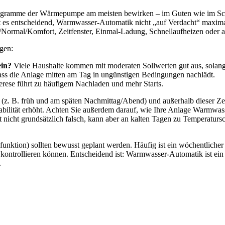
rogramme der Wärmepumpe am meisten bewirken – im Guten wie im Sch
ist es entscheidend, Warmwasser-Automatik nicht „auf Verdacht“ maxima
ormal/Komfort, Zeitfenster, Einmal-Ladung, Schnellaufheizen oder 
gen:
ein?
Viele Haushalte kommen mit moderaten Sollwerten gut aus, solan
dass die Anlage mitten am Tag in ungünstigen Bedingungen nachlädt.
rese führt zu häufigem Nachladen und mehr Starts.
en (z. B. früh und am späten Nachmittag/Abend) und außerhalb dieser 
tabilität erhöht. Achten Sie außerdem darauf, wie Ihre Anlage Warmw
st nicht grundsätzlich falsch, kann aber an kalten Tagen zu Temperaturs
tion) sollten bewusst geplant werden. Häufig ist ein wöchentlicher La
 kontrollieren können. Entscheidend ist: Warmwasser-Automatik ist ein
.