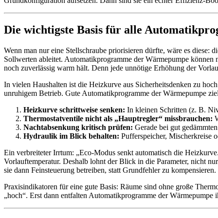
Grundkonfiguration aufsetzen. Dann sind sie ein echter Effizienz-Boos
Die wichtigste Basis für alle Automatik
Wenn man nur eine Stellschraube priorisieren dürfte, wäre es diese:
Sollwerten ableitet. Automatikprogramme der Wärmepumpe können nur
noch zuverlässig warm hält. Denn jede unnötige Erhöhung der Vorlauft
In vielen Haushalten ist die Heizkurve aus Sicherheitsdenken zu hoc
unruhigem Betrieb. Gute Automatikprogramme der Wärmepumpe zielen d
Heizkurve schrittweise senken:
In kleinen Schritten (z. B. N
Thermostatventile nicht als „Hauptregler“ missbrauchen:
W
Nachtabsenkung kritisch prüfen:
Gerade bei gut gedämmten 
Hydraulik im Blick behalten:
Pufferspeicher, Mischerkreise o
Ein verbreiteter Irrtum: „Eco-Modus senkt automatisch die Heizku
Vorlauftemperatur. Deshalb lohnt der Blick in die Parameter, nicht
sie dann Feinsteuerung betreiben, statt Grundfehler zu kompensieren.
Praxisindikatoren für eine gute Basis: Räume sind ohne große Thermos
„hoch“. Erst dann entfalten Automatikprogramme der Wärmepumpe ih