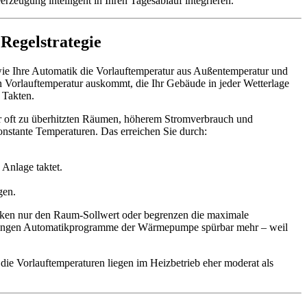
rzeugung intelligent in Ihren Tagesablauf integrieren.
Regelstrategie
 wie Ihre Automatik die Vorlauftemperatur aus Außentemperatur und
 Vorlauftemperatur auskommt, die Ihr Gebäude in jeder Wetterlage
 Takten.
ber oft zu überhitzten Räumen, höherem Stromverbrauch und
nstante Temperaturen. Das erreichen Sie durch:
Anlage taktet.
gen.
nken nur den Raum-Sollwert oder begrenzen die maximale
t, bringen Automatikprogramme der Wärmepumpe spürbar mehr – weil
 die Vorlauftemperaturen liegen im Heizbetrieb eher moderat als