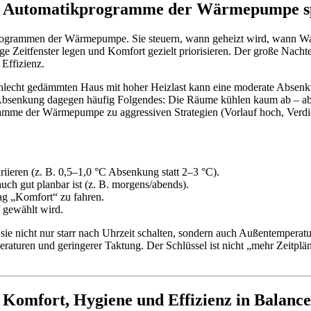
 Automatikprogramme der Wärmepumpe spa
ogrammen der Wärmepumpe. Sie steuern, wann geheizt wird, wann Warm
ge Zeitfenster legen und Komfort gezielt priorisieren. Der große Nacht
Effizienz.
chlecht gedämmten Haus mit hoher Heizlast kann eine moderate Absenk
ke Absenkung dagegen häufig Folgendes: Die Räume kühlen kaum ab – 
me der Wärmepumpe zu aggressiven Strategien (Vorlauf hoch, Verdich
ariieren (z. B. 0,5–1,0 °C Absenkung statt 2–3 °C).
uch gut planbar ist (z. B. morgens/abends).
Tag „Komfort“ zu fahren.
f gewählt wird.
 nicht nur starr nach Uhrzeit schalten, sondern auch Außentemperat
peraturen und geringerer Taktung. Der Schlüssel ist nicht „mehr Zeitpl
 Komfort, Hygiene und Effizienz in Balance