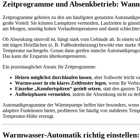
Zeitprogramme und Absenkbetrieb: Wann
Zeitprogramme gehören zu den am häufigsten genutzten Automatikpr
große Vorteil: Sie können Lastspitzen vermeiden, Laufzeiten in günsti
am Morgen, unnötig hohen Vorlauftemperaturen und damit schlechter 
Ob Absenkung sinnvoll ist, hängt stark vom Gebäude ab. In einem s
mit trägen Heizflächen (z. B. Fußbodenheizung) bewirkt eine star
Temperatur nachregeln. Genau dann greifen manche Automatikprogram
Das kann die Ersparnis überkompensieren.
Ein praxistauglicher Ansatz für Zeitprogramme:
Heizen möglichst durchlaufen lassen
, aber Sollwerte leicht v
Warmwasser in ein klares Zeitfenster legen
, wenn Ihr Verbra
Einzelne „Komfortspitzen“ gezielt setzen
, statt den ganzen 
Aufheizphasen vermeiden
, indem die Absenkung nicht zu tie
Automatikprogramme der Wärmepumpe helfen hier besonders, wenn sie
adaptive Funktionen bietet, profitieren Sie häufig von stabileren Tem
Temperatur-Hübe erzeugt.
Warmwasser-Automatik richtig einstellen: