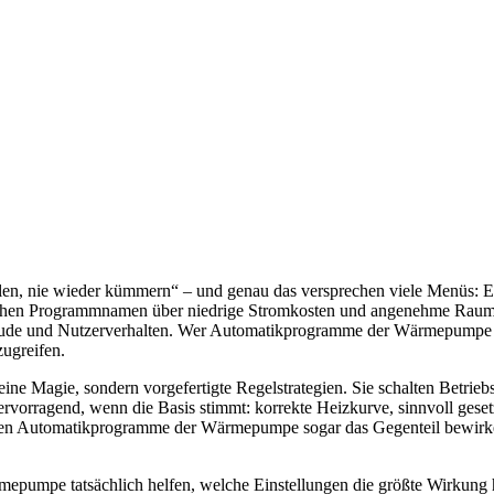
en, nie wieder kümmern“ – und genau das versprechen viele Menüs: 
bschen Programmnamen über niedrige Stromkosten und angenehme Raumt
ude und Nutzerverhalten. Wer Automatikprogramme der Wärmepumpe rich
zugreifen.
 Magie, sondern vorgefertigte Regelstrategien. Sie schalten Betriebs
ervorragend, wenn die Basis stimmt: korrekte Heizkurve, sinnvoll gese
nnen Automatikprogramme der Wärmepumpe sogar das Gegenteil bewirken:
pumpe tatsächlich helfen, welche Einstellungen die größte Wirkung hab