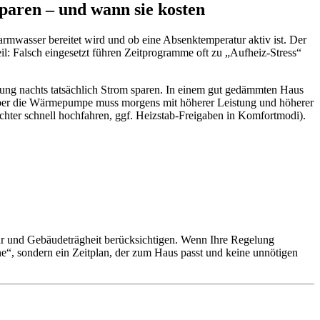
ren – und wann sie kosten
wasser bereitet wird und ob eine Absenktemperatur aktiv ist. Der
eil: Falsch eingesetzt führen Zeitprogramme oft zu „Aufheiz-Stress“
ung nachts tatsächlich Strom sparen. In einem gut gedämmten Haus
aber die Wärmepumpe muss morgens mit höherer Leistung und höherer
ter schnell hochfahren, ggf. Heizstab-Freigaben in Komfortmodi).
ur und Gebäudeträgheit berücksichtigen. Wenn Ihre Regelung
äne“, sondern ein Zeitplan, der zum Haus passt und keine unnötigen