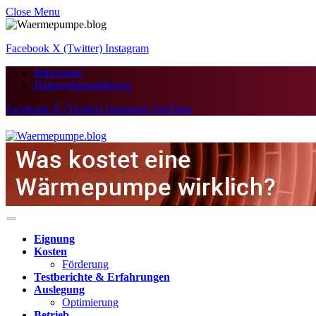
Close Menu
Facebook
X (Twitter)
Instagram
Impressum
Datenschutzerklärung
Facebook
X (Twitter)
Instagram
YouTube
Eignung
Kosten
Förderung
Testberichte & Erfahrungen
Auslegung
Optimierung
Betrieb