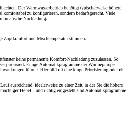
lechten. Der Warmwasserbetrieb benötigt typischerweise höhere
l komfortabel zu konfigurieren, sondern bedarfsgerecht. Viele
automatische Nachladung.
ge Zapfkomfort und Mischtemperatur stimmen.
Zeitfenster keine permanente Komfort-Nachladung zuzulassen. So
asser priorisiert: Einige Automatikprogramme der Wärmepumpe
chwankungen führen. Hier hilft oft eine kluge Priorisierung oder ein
uf ausreichend, idealerweise zu einer Zeit, in der Sie die höhere
 mächtiger Hebel – und richtig eingestellt sind Automatikprogramme