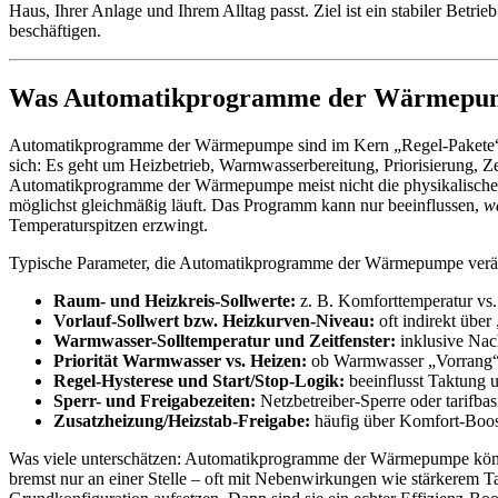
Haus, Ihrer Anlage und Ihrem Alltag passt. Ziel ist ein stabiler Betrie
beschäftigen.
Was Automatikprogramme der Wärmepumpe
Automatikprogramme der Wärmepumpe sind im Kern „Regel-Pakete“, die
sich: Es geht um Heizbetrieb, Warmwasserbereitung, Priorisierung, Ze
Automatikprogramme der Wärmepumpe meist nicht die physikalischen 
möglichst gleichmäßig läuft. Das Programm kann nur beeinflussen,
w
Temperaturspitzen erzwingt.
Typische Parameter, die Automatikprogramme der Wärmepumpe verän
Raum- und Heizkreis-Sollwerte:
z. B. Komforttemperatur vs
Vorlauf-Sollwert bzw. Heizkurven-Niveau:
oft indirekt übe
Warmwasser-Solltemperatur und Zeitfenster:
inklusive Nac
Priorität Warmwasser vs. Heizen:
ob Warmwasser „Vorrang“
Regel-Hysterese und Start/Stop-Logik:
beeinflusst Taktung 
Sperr- und Freigabezeiten:
Netzbetreiber-Sperre oder tarifbas
Zusatzheizung/Heizstab-Freigabe:
häufig über Komfort-Boos
Was viele unterschätzen: Automatikprogramme der Wärmepumpe können
bremst nur an einer Stelle – oft mit Nebenwirkungen wie stärkerem