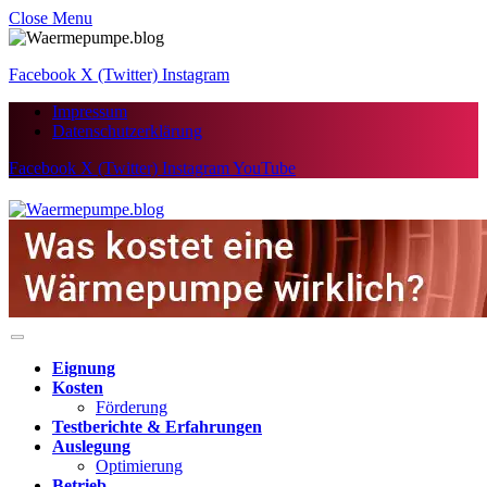
Close Menu
Facebook
X (Twitter)
Instagram
Impressum
Datenschutzerklärung
Facebook
X (Twitter)
Instagram
YouTube
Eignung
Kosten
Förderung
Testberichte & Erfahrungen
Auslegung
Optimierung
Betrieb