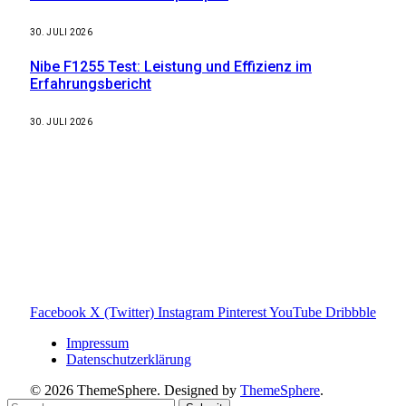
30. JULI 2026
Nibe F1255 Test: Leistung und Effizienz im
Erfahrungsbericht
30. JULI 2026
Weitere nützliche Webseiten
Solaranlage Blog
Balkonkraftwerk Blog
Wärmepumpe Blog
Photovoltaik Ratgeber
Sanierungs Ratgeber
Facebook
X (Twitter)
Instagram
Pinterest
YouTube
Dribbble
Impressum
Datenschutzerklärung
© 2026 ThemeSphere. Designed by
ThemeSphere
.