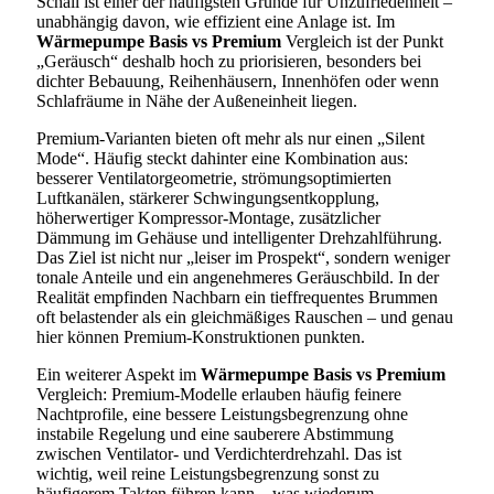
Schall ist einer der häufigsten Gründe für Unzufriedenheit –
unabhängig davon, wie effizient eine Anlage ist. Im
Wärmepumpe Basis vs Premium
Vergleich ist der Punkt
„Geräusch“ deshalb hoch zu priorisieren, besonders bei
dichter Bebauung, Reihenhäusern, Innenhöfen oder wenn
Schlafräume in Nähe der Außeneinheit liegen.
Premium-Varianten bieten oft mehr als nur einen „Silent
Mode“. Häufig steckt dahinter eine Kombination aus:
besserer Ventilatorgeometrie, strömungsoptimierten
Luftkanälen, stärkerer Schwingungsentkopplung,
höherwertiger Kompressor-Montage, zusätzlicher
Dämmung im Gehäuse und intelligenter Drehzahlführung.
Das Ziel ist nicht nur „leiser im Prospekt“, sondern weniger
tonale Anteile und ein angenehmeres Geräuschbild. In der
Realität empfinden Nachbarn ein tieffrequentes Brummen
oft belastender als ein gleichmäßiges Rauschen – und genau
hier können Premium-Konstruktionen punkten.
Ein weiterer Aspekt im
Wärmepumpe Basis vs Premium
Vergleich: Premium-Modelle erlauben häufig feinere
Nachtprofile, eine bessere Leistungsbegrenzung ohne
instabile Regelung und eine sauberere Abstimmung
zwischen Ventilator- und Verdichterdrehzahl. Das ist
wichtig, weil reine Leistungsbegrenzung sonst zu
häufigerem Takten führen kann – was wiederum