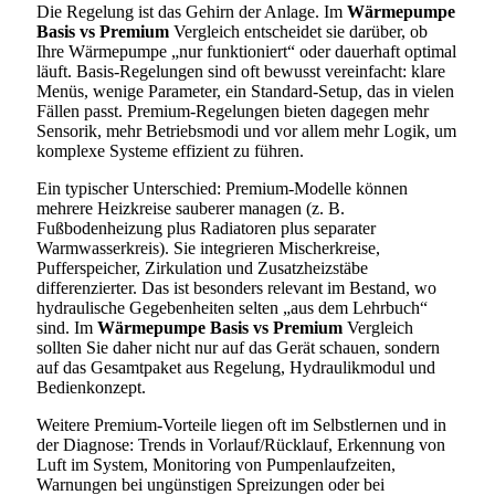
Die Regelung ist das Gehirn der Anlage. Im
Wärmepumpe
Basis vs Premium
Vergleich entscheidet sie darüber, ob
Ihre Wärmepumpe „nur funktioniert“ oder dauerhaft optimal
läuft. Basis-Regelungen sind oft bewusst vereinfacht: klare
Menüs, wenige Parameter, ein Standard-Setup, das in vielen
Fällen passt. Premium-Regelungen bieten dagegen mehr
Sensorik, mehr Betriebsmodi und vor allem mehr Logik, um
komplexe Systeme effizient zu führen.
Ein typischer Unterschied: Premium-Modelle können
mehrere Heizkreise sauberer managen (z. B.
Fußbodenheizung plus Radiatoren plus separater
Warmwasserkreis). Sie integrieren Mischerkreise,
Pufferspeicher, Zirkulation und Zusatzheizstäbe
differenzierter. Das ist besonders relevant im Bestand, wo
hydraulische Gegebenheiten selten „aus dem Lehrbuch“
sind. Im
Wärmepumpe Basis vs Premium
Vergleich
sollten Sie daher nicht nur auf das Gerät schauen, sondern
auf das Gesamtpaket aus Regelung, Hydraulikmodul und
Bedienkonzept.
Weitere Premium-Vorteile liegen oft im Selbstlernen und in
der Diagnose: Trends in Vorlauf/Rücklauf, Erkennung von
Luft im System, Monitoring von Pumpenlaufzeiten,
Warnungen bei ungünstigen Spreizungen oder bei