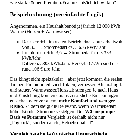
wie stark können Premium-Features tatsächlich wirken?
Beispielrechnung (vereinfachte Logik)
Angenommen, ein Haushalt benötigt jährlich 12.000 kWh
Wärme (Heizen + Warmwasser).
Basis erreicht im realen Betrieb eine Jahresarbeitszahl
von 3,3 → Strombedarf ca. 3.636 kWh/Jahr
Premium erreicht 3,6 → Strombedarf ca. 3.333
kWh/Jahr
Differenz: 303 kWh/Jahr. Bei 0,35 €/kWh sind das
rund 106 € pro Jahr.
Das klingt nicht spektakulär – aber jetzt kommen die realen
Treiber: Premium reduziert Takten, verbessert Abtau-Logik
und steuert Warmwasser/Heizstab strenger. Je nach Haus
und Einstellung können daraus zusätzliche Einsparungen
entstehen oder vor allem:
mehr Komfort und weniger
Risiko
. Zudem steigt die Relevanz, wenn Wärmebedarf
höher ist oder Strompreise steigen. Der
Wärmepumpe
Basis vs Premium
Vergleich ist deshalb nicht nur
„Payback“, sondern auch „Betriebsqualität“.
Vergleichstabelle (typische Unterschiede