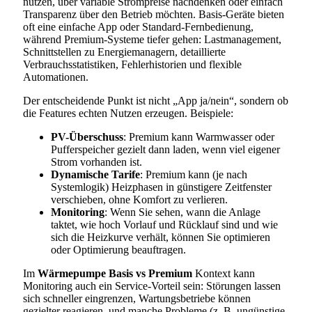
nutzen, über variable Strompreise nachdenken oder einfach
Transparenz über den Betrieb möchten. Basis-Geräte bieten
oft eine einfache App oder Standard-Fernbedienung,
während Premium-Systeme tiefer gehen: Lastmanagement,
Schnittstellen zu Energiemanagern, detaillierte
Verbrauchsstatistiken, Fehlerhistorien und flexible
Automationen.
Der entscheidende Punkt ist nicht „App ja/nein“, sondern ob
die Features echten Nutzen erzeugen. Beispiele:
PV-Überschuss
: Premium kann Warmwasser oder
Pufferspeicher gezielt dann laden, wenn viel eigener
Strom vorhanden ist.
Dynamische Tarife
: Premium kann (je nach
Systemlogik) Heizphasen in günstigere Zeitfenster
verschieben, ohne Komfort zu verlieren.
Monitoring
: Wenn Sie sehen, wann die Anlage
taktet, wie hoch Vorlauf und Rücklauf sind und wie
sich die Heizkurve verhält, können Sie optimieren
oder Optimierung beauftragen.
Im
Wärmepumpe Basis vs Premium
Kontext kann
Monitoring auch ein Service-Vorteil sein: Störungen lassen
sich schneller eingrenzen, Wartungsbetriebe können
gezielter reagieren, und manche Probleme (z. B. ungünstige