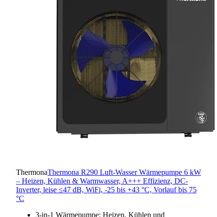
Thermona
Thermona R290 Luft-Wasser Wärmepumpe 6 kW
– Heizen, Kühlen & Warmwasser, A+++ Effizienz, DC-
Inverter, leise ≤47 dB, WiFi, -25 bis +43 °C, Vorlauf bis 75
°C
3-in-1 Wärmepumpe: Heizen, Kühlen und