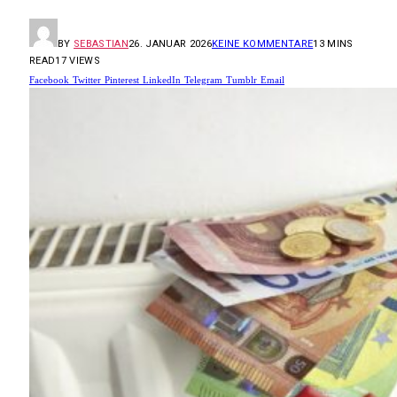
BY
SEBASTIAN
26. JANUAR 2026
KEINE KOMMENTARE
13 MINS
READ
17
VIEWS
Facebook
Twitter
Pinterest
LinkedIn
Telegram
Tumblr
Email