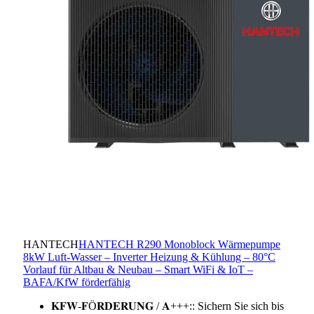
HANTECH
HANTECH R290 Monoblock Wärmepumpe
8kW Luft-Wasser – Inverter Heizung & Kühlung – 80°C
Vorlauf für Altbau & Neubau – Smart WiFi & IoT –
BAFA/KfW förderfähig
𝐊𝐅𝐖-𝐅Ö𝐑𝐃𝐄𝐑𝐔𝐍𝐆 / 𝐀+++:: Sichern Sie sich bis