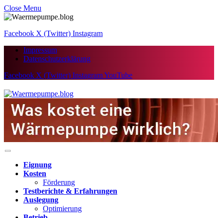
Close Menu
Facebook
X (Twitter)
Instagram
Impressum
Datenschutzerklärung
Facebook
X (Twitter)
Instagram
YouTube
Eignung
Kosten
Förderung
Testberichte & Erfahrungen
Auslegung
Optimierung
Betrieb