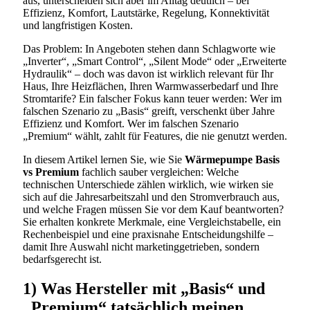
aus, unterscheiden sich aber im Alltag deutlich – bei
Effizienz, Komfort, Lautstärke, Regelung, Konnektivität
und langfristigen Kosten.
Das Problem: In Angeboten stehen dann Schlagworte wie
„Inverter“, „Smart Control“, „Silent Mode“ oder „Erweiterte
Hydraulik“ – doch was davon ist wirklich relevant für Ihr
Haus, Ihre Heizflächen, Ihren Warmwasserbedarf und Ihre
Stromtarife? Ein falscher Fokus kann teuer werden: Wer im
falschen Szenario zu „Basis“ greift, verschenkt über Jahre
Effizienz und Komfort. Wer im falschen Szenario
„Premium“ wählt, zahlt für Features, die nie genutzt werden.
In diesem Artikel lernen Sie, wie Sie
Wärmepumpe Basis
vs Premium
fachlich sauber vergleichen: Welche
technischen Unterschiede zählen wirklich, wie wirken sie
sich auf die Jahresarbeitszahl und den Stromverbrauch aus,
und welche Fragen müssen Sie vor dem Kauf beantworten?
Sie erhalten konkrete Merkmale, eine Vergleichstabelle, ein
Rechenbeispiel und eine praxisnahe Entscheidungshilfe –
damit Ihre Auswahl nicht marketinggetrieben, sondern
bedarfsgerecht ist.
1) Was Hersteller mit „Basis“ und
„Premium“ tatsächlich meinen