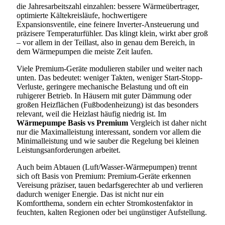
die Jahresarbeitszahl einzahlen: bessere Wärmeübertrager,
optimierte Kältekreisläufe, hochwertigere
Expansionsventile, eine feinere Inverter-Ansteuerung und
präzisere Temperaturfühler. Das klingt klein, wirkt aber groß
– vor allem in der Teillast, also in genau dem Bereich, in
dem Wärmepumpen die meiste Zeit laufen.
Viele Premium-Geräte modulieren stabiler und weiter nach
unten. Das bedeutet: weniger Takten, weniger Start-Stopp-
Verluste, geringere mechanische Belastung und oft ein
ruhigerer Betrieb. In Häusern mit guter Dämmung oder
großen Heizflächen (Fußbodenheizung) ist das besonders
relevant, weil die Heizlast häufig niedrig ist. Im
Wärmepumpe Basis vs Premium
Vergleich ist daher nicht
nur die Maximalleistung interessant, sondern vor allem die
Minimalleistung und wie sauber die Regelung bei kleinen
Leistungsanforderungen arbeitet.
Auch beim Abtauen (Luft/Wasser-Wärmepumpen) trennt
sich oft Basis von Premium: Premium-Geräte erkennen
Vereisung präziser, tauen bedarfsgerechter ab und verlieren
dadurch weniger Energie. Das ist nicht nur ein
Komfortthema, sondern ein echter Stromkostenfaktor in
feuchten, kalten Regionen oder bei ungünstiger Aufstellung.