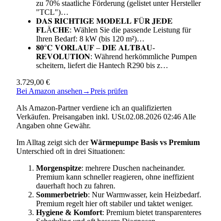
zu 70% staatliche Förderung (gelistet unter Hersteller
"TCL")…
𝐃𝐀𝐒 𝐑𝐈𝐂𝐇𝐓𝐈𝐆𝐄 𝐌𝐎𝐃𝐄𝐋𝐋 𝐅Ü𝐑 𝐉𝐄𝐃𝐄
𝐅𝐋Ä𝐂𝐇𝐄: Wählen Sie die passende Leistung für
Ihren Bedarf: 8 kW (bis 120 m²)…
𝟖𝟎°𝐂 𝐕𝐎𝐑𝐋𝐀𝐔𝐅 – 𝐃𝐈𝐄 𝐀𝐋𝐓𝐁𝐀𝐔-
𝐑𝐄𝐕𝐎𝐋𝐔𝐓𝐈𝐎𝐍: Während herkömmliche Pumpen
scheitern, liefert die Hantech R290 bis z…
3.729,00 €
Bei Amazon ansehen
→
Preis prüfen
Als Amazon-Partner verdiene ich an qualifizierten
Verkäufen. Preisangaben inkl. USt.02.08.2026 02:46 Alle
Angaben ohne Gewähr.
Im Alltag zeigt sich der
Wärmepumpe Basis vs Premium
Unterschied oft in drei Situationen:
Morgenspitze
: mehrere Duschen nacheinander.
Premium kann schneller reagieren, ohne ineffizient
dauerhaft hoch zu fahren.
Sommerbetrieb
: Nur Warmwasser, kein Heizbedarf.
Premium regelt hier oft stabiler und taktet weniger.
Hygiene & Komfort
: Premium bietet transparenteres