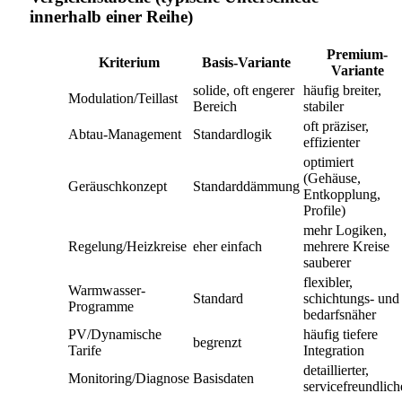
innerhalb einer Reihe)
Premium-
Kriterium
Basis-Variante
Variante
solide, oft engerer
häufig breiter,
Modulation/Teillast
Bereich
stabiler
oft präziser,
Abtau-Management
Standardlogik
effizienter
optimiert
(Gehäuse,
Geräuschkonzept
Standarddämmung
Entkopplung,
Profile)
mehr Logiken,
Regelung/Heizkreise
eher einfach
mehrere Kreise
sauberer
flexibler,
Warmwasser-
Standard
schichtungs- und
Programme
bedarfsnäher
PV/Dynamische
häufig tiefere
begrenzt
Tarife
Integration
detaillierter,
Monitoring/Diagnose
Basisdaten
servicefreundlich