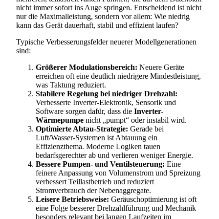
nicht immer sofort ins Auge springen. Entscheidend ist nicht
nur die Maximalleistung, sondern vor allem: Wie niedrig
kann das Gerät dauerhaft, stabil und effizient laufen?
Typische Verbesserungsfelder neuerer Modellgenerationen
sind:
Größerer Modulationsbereich:
Neuere Geräte
erreichen oft eine deutlich niedrigere Mindestleistung,
was Taktung reduziert.
Stabilere Regelung bei niedriger Drehzahl:
Verbesserte Inverter-Elektronik, Sensorik und
Software sorgen dafür, dass die
Inverter-
Wärmepumpe
nicht „pumpt“ oder instabil wird.
Optimierte Abtau-Strategie:
Gerade bei
Luft/Wasser-Systemen ist Abtauung ein
Effizienzthema. Moderne Logiken tauen
bedarfsgerechter ab und verlieren weniger Energie.
Bessere Pumpen- und Ventilsteuerung:
Eine
feinere Anpassung von Volumenstrom und Spreizung
verbessert Teillastbetrieb und reduziert
Stromverbrauch der Nebenaggregate.
Leisere Betriebsweise:
Geräuschoptimierung ist oft
eine Folge besserer Drehzahlführung und Mechanik –
besonders relevant bei langen Laufzeiten im