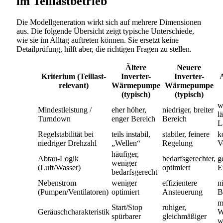
im Teillastbetrieb
Die Modellgeneration wirkt sich auf mehrere Dimensionen
aus. Die folgende Übersicht zeigt typische Unterschiede,
wie sie im Alltag auftreten können. Sie ersetzt keine
Detailprüfung, hilft aber, die richtigen Fragen zu stellen.
Ältere
Neuere
Kriterium (Teillast-
Inverter-
Inverter-
relevant)
Wärmepumpe
Wärmepumpe
(typisch)
(typisch)
w
Mindestleistung /
eher höher,
niedriger, breiter
l
Turndown
enger Bereich
Bereich
L
Regelstabilität bei
teils instabil,
stabiler, feinere
k
niedriger Drehzahl
„Wellen“
Regelung
V
häufiger,
Abtau-Logik
bedarfsgerechter,
g
weniger
(Luft/Wasser)
optimiert
E
bedarfsgerecht
Nebenstrom
weniger
effizientere
n
(Pumpen/Ventilatoren)
optimiert
Ansteuerung
B
m
Start/Stop
ruhiger,
Geräuschcharakteristik
W
spürbarer
gleichmäßiger
w