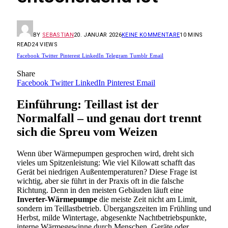
BY
SEBASTIAN
20. JANUAR 2026
KEINE KOMMENTARE
10 MINS
READ
24
VIEWS
Facebook
Twitter
Pinterest
LinkedIn
Telegram
Tumblr
Email
Share
Facebook
Twitter
LinkedIn
Pinterest
Email
Einführung: Teillast ist der
Normalfall – und genau dort trennt
sich die Spreu vom Weizen
Wenn über Wärmepumpen gesprochen wird, dreht sich
vieles um Spitzenleistung: Wie viel Kilowatt schafft das
Gerät bei niedrigen Außentemperaturen? Diese Frage ist
wichtig, aber sie führt in der Praxis oft in die falsche
Richtung. Denn in den meisten Gebäuden läuft eine
Inverter-Wärmepumpe
die meiste Zeit nicht am Limit,
sondern im Teillastbetrieb. Übergangszeiten im Frühling und
Herbst, milde Wintertage, abgesenkte Nachtbetriebspunkte,
interne Wärmegewinne durch Menschen, Geräte oder