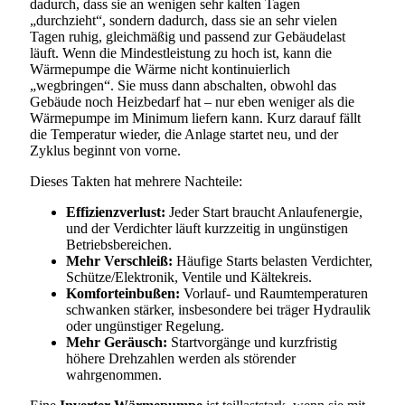
dadurch, dass sie an wenigen sehr kalten Tagen
„durchzieht“, sondern dadurch, dass sie an sehr vielen
Tagen ruhig, gleichmäßig und passend zur Gebäudelast
läuft. Wenn die Mindestleistung zu hoch ist, kann die
Wärmepumpe die Wärme nicht kontinuierlich
„wegbringen“. Sie muss dann abschalten, obwohl das
Gebäude noch Heizbedarf hat – nur eben weniger als die
Wärmepumpe im Minimum liefern kann. Kurz darauf fällt
die Temperatur wieder, die Anlage startet neu, und der
Zyklus beginnt von vorne.
Dieses Takten hat mehrere Nachteile:
Effizienzverlust:
Jeder Start braucht Anlaufenergie,
und der Verdichter läuft kurzzeitig in ungünstigen
Betriebsbereichen.
Mehr Verschleiß:
Häufige Starts belasten Verdichter,
Schütze/Elektronik, Ventile und Kältekreis.
Komforteinbußen:
Vorlauf- und Raumtemperaturen
schwanken stärker, insbesondere bei träger Hydraulik
oder ungünstiger Regelung.
Mehr Geräusch:
Startvorgänge und kurzfristig
höhere Drehzahlen werden als störender
wahrgenommen.