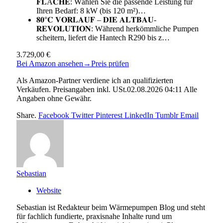
𝐅𝐋Ä𝐂𝐇𝐄: Wählen Sie die passende Leistung für
Ihren Bedarf: 8 kW (bis 120 m²)…
𝟖𝟎°𝐂 𝐕𝐎𝐑𝐋𝐀𝐔𝐅 – 𝐃𝐈𝐄 𝐀𝐋𝐓𝐁𝐀𝐔-
𝐑𝐄𝐕𝐎𝐋𝐔𝐓𝐈𝐎𝐍: Während herkömmliche Pumpen
scheitern, liefert die Hantech R290 bis z…
3.729,00 €
Bei Amazon ansehen
→
Preis prüfen
Als Amazon-Partner verdiene ich an qualifizierten
Verkäufen. Preisangaben inkl. USt.02.08.2026 04:11 Alle
Angaben ohne Gewähr.
Share.
Facebook
Twitter
Pinterest
LinkedIn
Tumblr
Email
Sebastian
Website
Sebastian ist Redakteur beim Wärmepumpen Blog und steht
für fachlich fundierte, praxisnahe Inhalte rund um