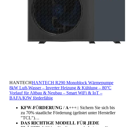
HANTECH
HANTECH R290 Monoblock Wärmepumpe
8kW Luft-Wasser – Inverter Heizung & Kühlung – 80°C
Vorlauf für Altbau & Neubau – Smart WiFi & IoT –
BAFA/KfW förderfähig
𝐊𝐅𝐖-𝐅Ö𝐑𝐃𝐄𝐑𝐔𝐍𝐆 / 𝐀+++:: Sichern Sie sich bis
zu 70% staatliche Förderung (gelistet unter Hersteller
"TCL")…
𝐃𝐀𝐒 𝐑𝐈𝐂𝐇𝐓𝐈𝐆𝐄 𝐌𝐎𝐃𝐄𝐋𝐋 𝐅Ü𝐑 𝐉𝐄𝐃𝐄