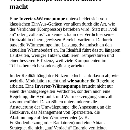
macht
Eine
Inverter-Wärmepumpe
unterscheidet sich von
klassischen Ein/Aus-Geräten vor allem durch die Art, wie
der Verdichter (Kompressor) betrieben wird. Statt nur „voll
an“ oder „voll aus“ zu kennen, kann der Verdichter seine
Drehzahl in einem gewissen Bereich variieren. Dadurch
passt die Wärmepumpe ihre Leistung dynamisch an den
aktuellen Wärmebedarf an. Im Idealfall führt das zu längeren
Laufzeiten, weniger Takten, stabileren Temperaturen und
einer besseren Effizienz, weil viele Komponenten im
Teillastbereich besonders günstig arbeiten.
In der Realität hängt der Nutzen jedoch stark davon ab,
wie
weit
die Modulation reicht und
wie sauber
die Regelung
arbeitet. Eine
Inverter-Wärmepumpe
braucht nicht nur
einen drehzahlgeregelten Verdichter, sondern auch eine
Regelung, die Hydraulik und Wärmeerzeugung sinnvoll
zusammenführt. Dazu zählen unter anderem die
Ansteuerung der Umwälzpumpe, die Anpassung an die
Heizkurve, das Management von Sperrzeiten, die
Abstimmung auf den Wärmeverteiler (z. B.
Fußbodenheizung oder Radiatoren) und eine Abtau-
Strategie, die nicht „auf Verdacht“ Energie vernichtet.