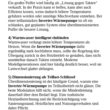
Ein großer Puffer wird häufig als „Lösung gegen Takten“
verkauft. In der Praxis kann er helfen, kann aber auch
Effizienz kosten, wenn dadurch höhere Temperaturen
gefahren werden oder unnötige Mischverluste entstehen. Bei
einer teillaststarken
Inverter-Wärmepumpe
ist oft ein
schlankes, gut geplantes System ohne überdimensionierten
Puffer die bessere Lösung.
4) Warmwasser intelligent einbinden
Warmwasser verlangt meist höhere Temperaturen als
Heizen. Wenn die
Inverter-Wärmepumpe
dafür
regelmäßig stark hochfahren muss, sollte die Regelung den
Übergang zurück in den Heizbetrieb so gestalten, dass nicht
unmittelbar danach Takten entsteht. Moderne
Modellgenerationen sind hier häufig deutlich besser, weil sie
Lastwechsel glatter abfangen.
5) Dimensionierung als Teillast-Schlüssel
Überdimensionierung ist der häufigste Grund, warum eine
Inverter-Wärmepumpe
im Teillastbetrieb nicht glänzt. Die
beste Modulation hilft nicht, wenn die Mindestleistung
dauerhaft über dem Bedarf liegt. Eine realistische
Heizlastberechnung und die Berücksichtigung von
Sanierungsstand, Heizflächen und Nutzungsverhalten sind
daher Pflicht.