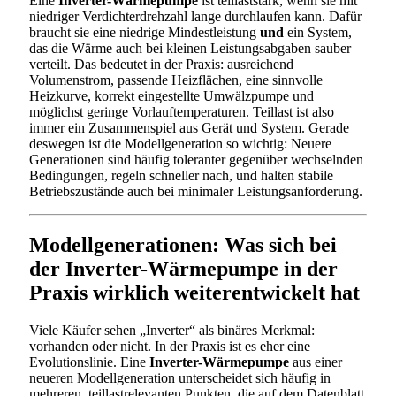
Eine
Inverter-Wärmepumpe
ist teillaststark, wenn sie mit
niedriger Verdichterdrehzahl lange durchlaufen kann. Dafür
braucht sie eine niedrige Mindestleistung
und
ein System,
das die Wärme auch bei kleinen Leistungsabgaben sauber
verteilt. Das bedeutet in der Praxis: ausreichend
Volumenstrom, passende Heizflächen, eine sinnvolle
Heizkurve, korrekt eingestellte Umwälzpumpe und
möglichst geringe Vorlauftemperaturen. Teillast ist also
immer ein Zusammenspiel aus Gerät und System. Gerade
deswegen ist die Modellgeneration so wichtig: Neuere
Generationen sind häufig toleranter gegenüber wechselnden
Bedingungen, regeln schneller nach, und halten stabile
Betriebszustände auch bei minimaler Leistungsanforderung.
Modellgenerationen: Was sich bei
der Inverter-Wärmepumpe in der
Praxis wirklich weiterentwickelt hat
Viele Käufer sehen „Inverter“ als binäres Merkmal:
vorhanden oder nicht. In der Praxis ist es eher eine
Evolutionslinie. Eine
Inverter-Wärmepumpe
aus einer
neueren Modellgeneration unterscheidet sich häufig in
mehreren, teillastrelevanten Punkten, die auf dem Datenblatt