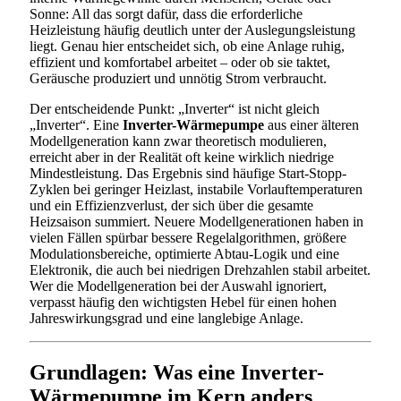
Sonne: All das sorgt dafür, dass die erforderliche
Heizleistung häufig deutlich unter der Auslegungsleistung
liegt. Genau hier entscheidet sich, ob eine Anlage ruhig,
effizient und komfortabel arbeitet – oder ob sie taktet,
Geräusche produziert und unnötig Strom verbraucht.
Der entscheidende Punkt: „Inverter“ ist nicht gleich
„Inverter“. Eine
Inverter-Wärmepumpe
aus einer älteren
Modellgeneration kann zwar theoretisch modulieren,
erreicht aber in der Realität oft keine wirklich niedrige
Mindestleistung. Das Ergebnis sind häufige Start-Stopp-
Zyklen bei geringer Heizlast, instabile Vorlauftemperaturen
und ein Effizienzverlust, der sich über die gesamte
Heizsaison summiert. Neuere Modellgenerationen haben in
vielen Fällen spürbar bessere Regelalgorithmen, größere
Modulationsbereiche, optimierte Abtau-Logik und eine
Elektronik, die auch bei niedrigen Drehzahlen stabil arbeitet.
Wer die Modellgeneration bei der Auswahl ignoriert,
verpasst häufig den wichtigsten Hebel für einen hohen
Jahreswirkungsgrad und eine langlebige Anlage.
Grundlagen: Was eine Inverter-
Wärmepumpe im Kern anders