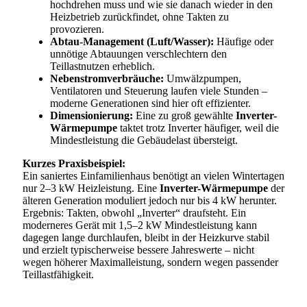
hochdrehen muss und wie sie danach wieder in den
Heizbetrieb zurückfindet, ohne Takten zu
provozieren.
Abtau-Management (Luft/Wasser):
Häufige oder
unnötige Abtauungen verschlechtern den
Teillastnutzen erheblich.
Nebenstromverbräuche:
Umwälzpumpen,
Ventilatoren und Steuerung laufen viele Stunden –
moderne Generationen sind hier oft effizienter.
Dimensionierung:
Eine zu groß gewählte
Inverter-
Wärmepumpe
taktet trotz Inverter häufiger, weil die
Mindestleistung die Gebäudelast übersteigt.
Kurzes Praxisbeispiel:
Ein saniertes Einfamilienhaus benötigt an vielen Wintertagen
nur 2–3 kW Heizleistung. Eine
Inverter-Wärmepumpe
der
älteren Generation moduliert jedoch nur bis 4 kW herunter.
Ergebnis: Takten, obwohl „Inverter“ draufsteht. Ein
moderneres Gerät mit 1,5–2 kW Mindestleistung kann
dagegen lange durchlaufen, bleibt in der Heizkurve stabil
und erzielt typischerweise bessere Jahreswerte – nicht
wegen höherer Maximalleistung, sondern wegen passender
Teillastfähigkeit.