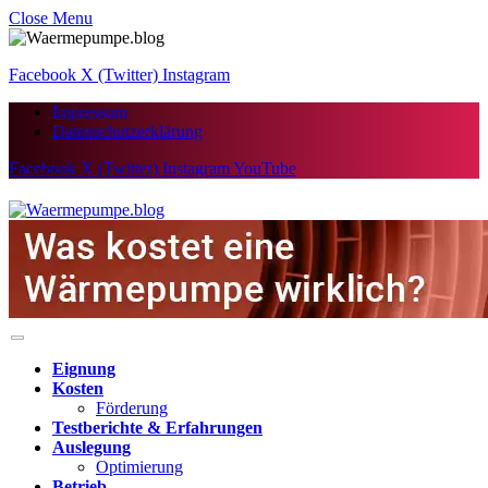
Close Menu
Facebook
X (Twitter)
Instagram
Impressum
Datenschutzerklärung
Facebook
X (Twitter)
Instagram
YouTube
Eignung
Kosten
Förderung
Testberichte & Erfahrungen
Auslegung
Optimierung
Betrieb