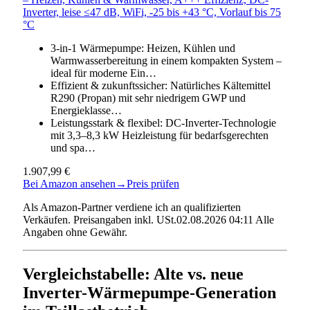
Inverter, leise ≤47 dB, WiFi, -25 bis +43 °C, Vorlauf bis 75
°C
3-in-1 Wärmepumpe: Heizen, Kühlen und
Warmwasserbereitung in einem kompakten System –
ideal für moderne Ein…
Effizient & zukunftssicher: Natürliches Kältemittel
R290 (Propan) mit sehr niedrigem GWP und
Energieklasse…
Leistungsstark & flexibel: DC-Inverter-Technologie
mit 3,3–8,3 kW Heizleistung für bedarfsgerechten
und spa…
1.907,99 €
Bei Amazon ansehen
→
Preis prüfen
Als Amazon-Partner verdiene ich an qualifizierten
Verkäufen. Preisangaben inkl. USt.02.08.2026 04:11 Alle
Angaben ohne Gewähr.
Vergleichstabelle: Alte vs. neue
Inverter-Wärmepumpe-Generation