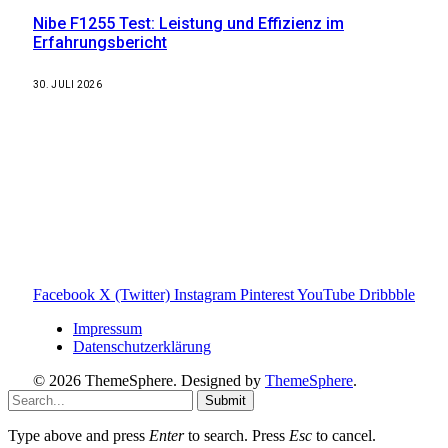
Nibe F1255 Test: Leistung und Effizienz im
Erfahrungsbericht
30. JULI 2026
Weitere nützliche Webseiten
Solaranlage Blog
Balkonkraftwerk Blog
Wärmepumpe Blog
Photovoltaik Ratgeber
Sanierungs Ratgeber
Facebook
X (Twitter)
Instagram
Pinterest
YouTube
Dribbble
Impressum
Datenschutzerklärung
© 2026 ThemeSphere. Designed by
ThemeSphere
.
Submit
Type above and press
Enter
to search. Press
Esc
to cancel.