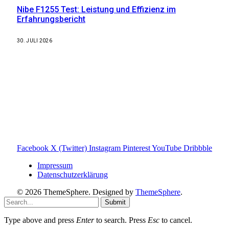
Nibe F1255 Test: Leistung und Effizienz im
Erfahrungsbericht
30. JULI 2026
Weitere nützliche Webseiten
Solaranlage Blog
Balkonkraftwerk Blog
Wärmepumpe Blog
Photovoltaik Ratgeber
Sanierungs Ratgeber
Facebook
X (Twitter)
Instagram
Pinterest
YouTube
Dribbble
Impressum
Datenschutzerklärung
© 2026 ThemeSphere. Designed by
ThemeSphere
.
Submit
Type above and press
Enter
to search. Press
Esc
to cancel.