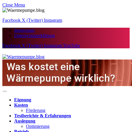
Close Menu
Facebook
X (Twitter)
Instagram
Impressum
Datenschutzerklärung
Facebook
X (Twitter)
Instagram
YouTube
Eignung
Kosten
Förderung
Testberichte & Erfahrungen
Auslegung
Optimierung
Betrieb