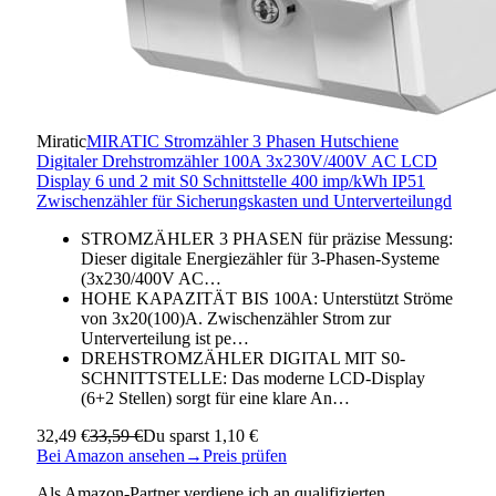
Miratic
MIRATIC Stromzähler 3 Phasen Hutschiene
Digitaler Drehstromzähler 100A 3x230V/400V AC LCD
Display 6 und 2 mit S0 Schnittstelle 400 imp/kWh IP51
Zwischenzähler für Sicherungskasten und Unterverteilungd
STROMZÄHLER 3 PHASEN für präzise Messung:
Dieser digitale Energiezähler für 3-Phasen-Systeme
(3x230/400V AC…
HOHE KAPAZITÄT BIS 100A: Unterstützt Ströme
von 3x20(100)A. Zwischenzähler Strom zur
Unterverteilung ist pe…
DREHSTROMZÄHLER DIGITAL MIT S0-
SCHNITTSTELLE: Das moderne LCD-Display
(6+2 Stellen) sorgt für eine klare An…
32,49 €
33,59 €
Du sparst 1,10 €
Bei Amazon ansehen
→
Preis prüfen
Als Amazon-Partner verdiene ich an qualifizierten