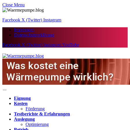
Close Menu
Facebook
X (Twitter)
Instagram
Impressum
Datenschutzerklärung
Facebook
X (Twitter)
Instagram
YouTube
Eignung
Kosten
Förderung
Testberichte & Erfahrungen
Auslegung
Optimierung
Betrieb