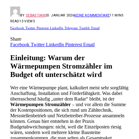
BY
SEBASTIAN
20. JANUAR 2026
KEINE KOMMENTARE
11 MINS
READ
13
VIEWS
Facebook
Twitter
Pinterest
LinkedIn
Telegram
Tumblr
Email
Share
Facebook
Twitter
LinkedIn
Pinterest
Email
Einleitung: Warum der
Wärmepumpen Stromzähler im
Budget oft unterschätzt wird
Wer eine Wärmepumpe plant, kalkuliert meist sehr sorgfältig
Anschaffung, Installation und Förderfähigkeit. Was dabei
überraschend häufig „unter dem Radar“ bleibt, ist der
Wärmepumpen Stromzähler
– und vor allem die Summe
der Kostenpositionen, die sich rund um Zähltechnik,
Messstellenbetrieb und Netzbetreiber-Prozesse ansammeln
können. Genau hier entstehen in der Praxis
Budgetabweichungen: nicht, weil die Einzelposten riesig
wären, sondern weil mehrere kleine Bausteine
zusammenkommen, die man selten als Gesamtpaket