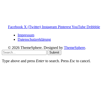
Balkonkraftwerk Blog
Wärmepumpe Blog
Photovoltaik Ratgeber
Sanierungs Ratgeber
Facebook
X (Twitter)
Instagram
Pinterest
YouTube
Dribbble
Impressum
Datenschutzerklärung
© 2026 ThemeSphere. Designed by
ThemeSphere
.
Submit
Type above and press
Enter
to search. Press
Esc
to cancel.