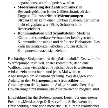
negativ, muss aber budgetiert werden.
Modernisierung des Zählerschranks:
In
Bestandsgebäuden ist der Zählerschrank oft der
Engpass. Ein zusätzlicher
Wärmepumpen
Stromzähler
kann einen Umbau auslösen, der vorher
nicht eingeplant war (Platz, Schutztechnik,
Reservefelder).
Kommunikation und Schnittstellen:
Moderne
Zähler und steuerbare Verbraucher benötigen teils
Kommunikationswege und definierte Einbauorte. Das
kann Installationszeit erhöhen und zusätzliche
Komponenten nach sich ziehen.
Ein häufiger Stolperstein ist die „Salamitaktik“: Erst wird die
Wärmepumpe installiert, später kommt PV, dann eine
Wallbox, dann vielleicht ein Speicher. Jede Erweiterung
wird einzeln betrachtet – und jedes Mal werden
Anpassungen am Messkonzept fällig. Wer dagegen von
Anfang an den
Wärmepumpen Stromzähler
im
Gesamtsystem denkt, kann die Anlage so aufstellen, dass
Erweiterungen mit minimalem Zusatzaufwand möglich sind.
Empfehlung für die Budgetplanung: Legen Sie eine eigene
Position „Messkonzept & Reserve“ an. Selbst wenn die
Entscheidung heute noch nicht final ist, hilft ein realistischer