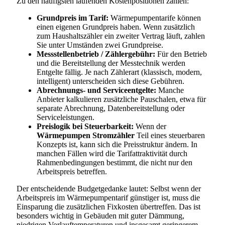
Zu den häufigsten laufenden Kostenpositionen zählen:
Grundpreis im Tarif:
Wärmepumpentarife können
einen eigenen Grundpreis haben. Wenn zusätzlich
zum Haushaltszähler ein zweiter Vertrag läuft, zahlen
Sie unter Umständen zwei Grundpreise.
Messstellenbetrieb / Zählergebühr:
Für den Betrieb
und die Bereitstellung der Messtechnik werden
Entgelte fällig. Je nach Zählerart (klassisch, modern,
intelligent) unterscheiden sich diese Gebühren.
Abrechnungs- und Serviceentgelte:
Manche
Anbieter kalkulieren zusätzliche Pauschalen, etwa für
separate Abrechnung, Datenbereitstellung oder
Serviceleistungen.
Preislogik bei Steuerbarkeit:
Wenn der
Wärmepumpen Stromzähler
Teil eines steuerbaren
Konzepts ist, kann sich die Preisstruktur ändern. In
manchen Fällen wird die Tarifattraktivität durch
Rahmenbedingungen bestimmt, die nicht nur den
Arbeitspreis betreffen.
Der entscheidende Budgetgedanke lautet: Selbst wenn der
Arbeitspreis im Wärmepumpentarif günstiger ist, muss die
Einsparung die zusätzlichen Fixkosten übertreffen. Das ist
besonders wichtig in Gebäuden mit guter Dämmung,
niedrigen Vorlauftemperaturen und insgesamt geringerem