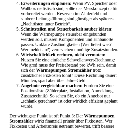
Erweiterungen einplanen:
Wenn PV, Speicher oder
Wallbox realistisch sind, sollte das Messkonzept dafür
vorbereitet werden. Reserven im Zählerfeld und
saubere Leitungsführung sind günstiger als späteres
„Nachrüsten unter Betrieb“.
Schnittstellen und Steuerbarkeit sauber klären:
Wenn die Wärmepumpe steuerbar eingebunden
werden soll, müssen Komponenten und Einbauorte
passen. Unklare Zuständigkeiten (Wer liefert was?
Wer meldet an?) verursachen unnötige Zusatzstunden.
Wirtschaftlichkeit rechnen, nicht vermuten:
Nutzen Sie eine einfache Schwellenwert-Rechnung:
Wie groß muss der Preisabstand pro kWh sein, damit
sich der
Wärmepumpen Stromzähler
trotz
zusätzlicher Fixkosten lohnt? Diese Rechnung dauert
Minuten, spart aber über Jahre Geld.
Angebote vergleichbar machen:
Fordern Sie eine
Positionsliste (Zählerplatz, Installation, Anmeldung,
Zusatztechnik). So sehen Sie, ob ein Angebot nur
„schlank gerechnet“ ist oder wirklich effizient geplant
wurde.
Der wichtigste Punkt ist oft Punkt 3: Der
Wärmepumpen
Stromzähler
wirkt finanziell primär über Fixkosten. Wer
Fixkosten und Arbeitspreis getrennt bewertet, trifft bessere