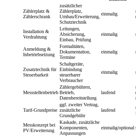
zusätzlicher
Zählerplatz &
Zählerplatz,
einmalig
Zählerschrank
Umbau/Erweiterung,
Schutztechnik
Leitungen,
Installation &
Absicherung,
einmalig
Verdrahtung
Einbau, Prüfung
Formalitäten,
Anmeldung &
Dokumentation,
einmalig
Inbetriebsetzung
Termine
Schaltgeräte,
Zusatztechnik für
Einbindung
einmalig
Steuerbarkeit
steuerbarer
Verbraucher
Zählergebühren,
Messstellenbetrieb
Betrieb,
laufend
Datenbereitstellung
ggf. zweiter Vertrag,
Tarif-Grundpreise
zusätzliche
laufend
Grundgebühr
Kaskade, zusätzliche
Messkonzept bei
Komponenten,
einmalig/optional
PV/Erweiterung
Anpassungen