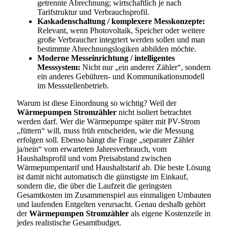
getrennte Abrechnung; wirtschaftlich je nach
Tarifstruktur und Verbrauchsprofil.
Kaskadenschaltung / komplexere Messkonzepte:
Relevant, wenn Photovoltaik, Speicher oder weitere
große Verbraucher integriert werden sollen und man
bestimmte Abrechnungslogiken abbilden möchte.
Moderne Messeinrichtung / intelligentes
Messsystem:
Nicht nur „ein anderer Zähler“, sondern
ein anderes Gebühren- und Kommunikationsmodell
im Messstellenbetrieb.
Warum ist diese Einordnung so wichtig? Weil der
Wärmepumpen Stromzähler
nicht isoliert betrachtet
werden darf. Wer die Wärmepumpe später mit PV-Strom
„füttern“ will, muss früh entscheiden, wie die Messung
erfolgen soll. Ebenso hängt die Frage „separater Zähler
ja/nein“ vom erwarteten Jahresverbrauch, vom
Haushaltsprofil und vom Preisabstand zwischen
Wärmepumpentarif und Haushaltstarif ab. Die beste Lösung
ist damit nicht automatisch die günstigste im Einkauf,
sondern die, die über die Laufzeit die geringsten
Gesamtkosten im Zusammenspiel aus einmaligen Umbauten
und laufenden Entgelten verursacht. Genau deshalb gehört
der
Wärmepumpen Stromzähler
als eigene Kostenzeile in
jedes realistische Gesamtbudget.