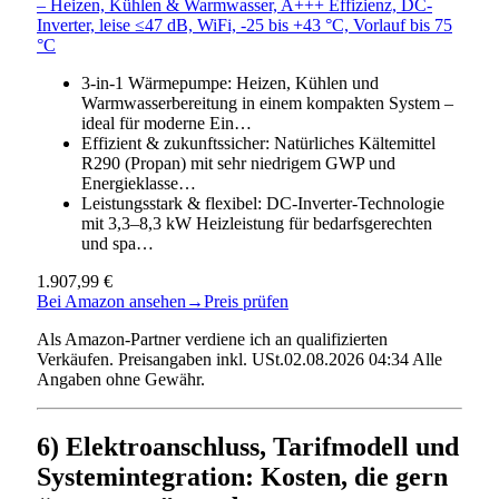
– Heizen, Kühlen & Warmwasser, A+++ Effizienz, DC-
Inverter, leise ≤47 dB, WiFi, -25 bis +43 °C, Vorlauf bis 75
°C
3-in-1 Wärmepumpe: Heizen, Kühlen und
Warmwasserbereitung in einem kompakten System –
ideal für moderne Ein…
Effizient & zukunftssicher: Natürliches Kältemittel
R290 (Propan) mit sehr niedrigem GWP und
Energieklasse…
Leistungsstark & flexibel: DC-Inverter-Technologie
mit 3,3–8,3 kW Heizleistung für bedarfsgerechten
und spa…
1.907,99 €
Bei Amazon ansehen
→
Preis prüfen
Als Amazon-Partner verdiene ich an qualifizierten
Verkäufen. Preisangaben inkl. USt.02.08.2026 04:34 Alle
Angaben ohne Gewähr.
6) Elektroanschluss, Tarifmodell und
Systemintegration: Kosten, die gern