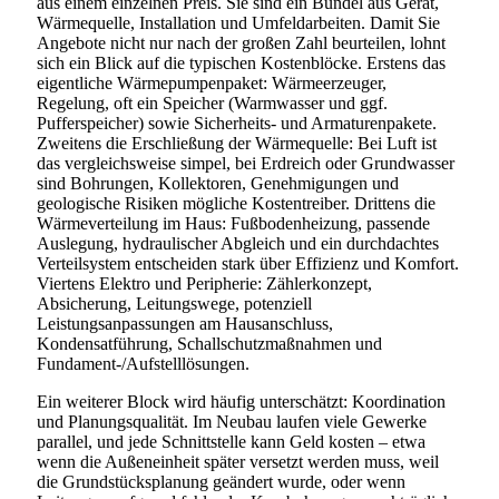
aus einem einzelnen Preis. Sie sind ein Bündel aus Gerät,
Wärmequelle, Installation und Umfeldarbeiten. Damit Sie
Angebote nicht nur nach der großen Zahl beurteilen, lohnt
sich ein Blick auf die typischen Kostenblöcke. Erstens das
eigentliche Wärmepumpenpaket: Wärmeerzeuger,
Regelung, oft ein Speicher (Warmwasser und ggf.
Pufferspeicher) sowie Sicherheits- und Armaturenpakete.
Zweitens die Erschließung der Wärmequelle: Bei Luft ist
das vergleichsweise simpel, bei Erdreich oder Grundwasser
sind Bohrungen, Kollektoren, Genehmigungen und
geologische Risiken mögliche Kostentreiber. Drittens die
Wärmeverteilung im Haus: Fußbodenheizung, passende
Auslegung, hydraulischer Abgleich und ein durchdachtes
Verteilsystem entscheiden stark über Effizienz und Komfort.
Viertens Elektro und Peripherie: Zählerkonzept,
Absicherung, Leitungswege, potenziell
Leistungsanpassungen am Hausanschluss,
Kondensatführung, Schallschutzmaßnahmen und
Fundament-/Aufstelllösungen.
Ein weiterer Block wird häufig unterschätzt: Koordination
und Planungsqualität. Im Neubau laufen viele Gewerke
parallel, und jede Schnittstelle kann Geld kosten – etwa
wenn die Außeneinheit später versetzt werden muss, weil
die Grundstücksplanung geändert wurde, oder wenn