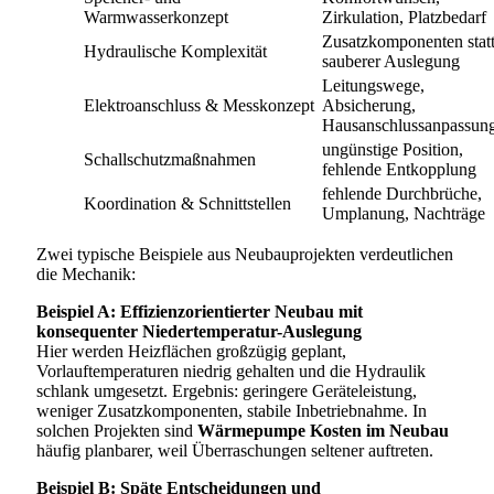
Warmwasserkonzept
Zirkulation, Platzbedarf
Zusatzkomponenten stat
Hydraulische Komplexität
sauberer Auslegung
Leitungswege,
Elektroanschluss & Messkonzept
Absicherung,
Hausanschlussanpassun
ungünstige Position,
Schallschutzmaßnahmen
fehlende Entkopplung
fehlende Durchbrüche,
Koordination & Schnittstellen
Umplanung, Nachträge
Zwei typische Beispiele aus Neubauprojekten verdeutlichen
die Mechanik:
Beispiel A: Effizienzorientierter Neubau mit
konsequenter Niedertemperatur-Auslegung
Hier werden Heizflächen großzügig geplant,
Vorlauftemperaturen niedrig gehalten und die Hydraulik
schlank umgesetzt. Ergebnis: geringere Geräteleistung,
weniger Zusatzkomponenten, stabile Inbetriebnahme. In
solchen Projekten sind
Wärmepumpe Kosten im Neubau
häufig planbarer, weil Überraschungen seltener auftreten.
Beispiel B: Späte Entscheidungen und