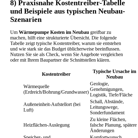
8) Praxisnahe Kostentreiber-Tabelle
und Beispiele aus typischen Neubau-
Szenarien
Um
Wärmepumpe Kosten im Neubau
greifbar zu
machen, hilft eine strukturierte Übersicht. Die folgende
Tabelle zeigt typische Kostentreiber, warum sie entstehen
und wie stark sie das Budget üblicherweise beeinflussen.
Nutzen Sie sie als Check, wenn Sie Angebote vergleichen
oder mit Ihrem Baupartner die Schnittstellen klären.
Typische Ursache im
Kostentreiber
Neubau
Geologie,
Wärmequelle
Genehmigungen,
(Erdreich/Bohrung/Grundwasser)
Logistik, Tiefe/Fläche
Schall, Abstände,
Außeneinheit-Aufstellort (bei
Leitungswege,
Luft)
Sonderfundament
Zu kleine Flächen,
Heizflächen-Auslegung
falsche Planung, spätere
Änderungen
Speicher- und
Komfortwunsch,