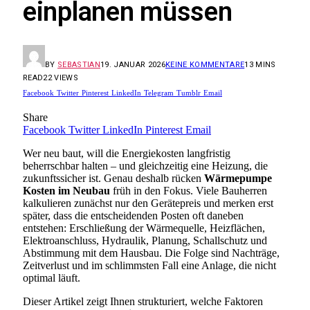
einplanen müssen
BY
SEBASTIAN
19. JANUAR 2026
KEINE KOMMENTARE
13 MINS
READ
22
VIEWS
Facebook
Twitter
Pinterest
LinkedIn
Telegram
Tumblr
Email
Share
Facebook
Twitter
LinkedIn
Pinterest
Email
Wer neu baut, will die Energiekosten langfristig
beherrschbar halten – und gleichzeitig eine Heizung, die
zukunftssicher ist. Genau deshalb rücken
Wärmepumpe
Kosten im Neubau
früh in den Fokus. Viele Bauherren
kalkulieren zunächst nur den Gerätepreis und merken erst
später, dass die entscheidenden Posten oft daneben
entstehen: Erschließung der Wärmequelle, Heizflächen,
Elektroanschluss, Hydraulik, Planung, Schallschutz und
Abstimmung mit dem Hausbau. Die Folge sind Nachträge,
Zeitverlust und im schlimmsten Fall eine Anlage, die nicht
optimal läuft.
Dieser Artikel zeigt Ihnen strukturiert, welche Faktoren