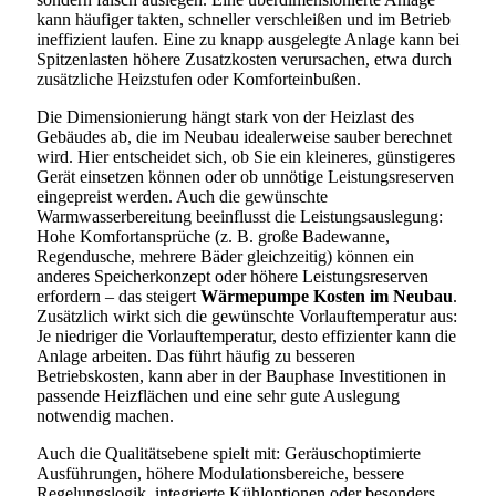
kann häufiger takten, schneller verschleißen und im Betrieb
ineffizient laufen. Eine zu knapp ausgelegte Anlage kann bei
Spitzenlasten höhere Zusatzkosten verursachen, etwa durch
zusätzliche Heizstufen oder Komforteinbußen.
Die Dimensionierung hängt stark von der Heizlast des
Gebäudes ab, die im Neubau idealerweise sauber berechnet
wird. Hier entscheidet sich, ob Sie ein kleineres, günstigeres
Gerät einsetzen können oder ob unnötige Leistungsreserven
eingepreist werden. Auch die gewünschte
Warmwasserbereitung beeinflusst die Leistungsauslegung:
Hohe Komfortansprüche (z. B. große Badewanne,
Regendusche, mehrere Bäder gleichzeitig) können ein
anderes Speicherkonzept oder höhere Leistungsreserven
erfordern – das steigert
Wärmepumpe Kosten im Neubau
.
Zusätzlich wirkt sich die gewünschte Vorlauftemperatur aus:
Je niedriger die Vorlauftemperatur, desto effizienter kann die
Anlage arbeiten. Das führt häufig zu besseren
Betriebskosten, kann aber in der Bauphase Investitionen in
passende Heizflächen und eine sehr gute Auslegung
notwendig machen.
Auch die Qualitätsebene spielt mit: Geräuschoptimierte
Ausführungen, höhere Modulationsbereiche, bessere
Regelungslogik, integrierte Kühloptionen oder besonders