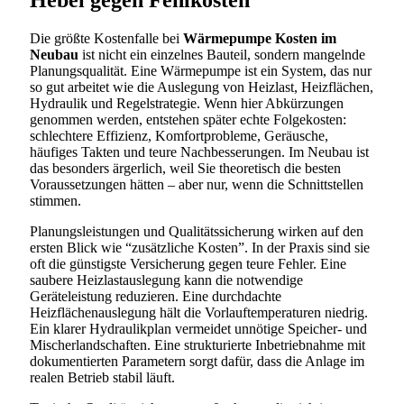
Die größte Kostenfalle bei
Wärmepumpe Kosten im
Neubau
ist nicht ein einzelnes Bauteil, sondern mangelnde
Planungsqualität. Eine Wärmepumpe ist ein System, das nur
so gut arbeitet wie die Auslegung von Heizlast, Heizflächen,
Hydraulik und Regelstrategie. Wenn hier Abkürzungen
genommen werden, entstehen später echte Folgekosten:
schlechtere Effizienz, Komfortprobleme, Geräusche,
häufiges Takten und teure Nachbesserungen. Im Neubau ist
das besonders ärgerlich, weil Sie theoretisch die besten
Voraussetzungen hätten – aber nur, wenn die Schnittstellen
stimmen.
Planungsleistungen und Qualitätssicherung wirken auf den
ersten Blick wie “zusätzliche Kosten”. In der Praxis sind sie
oft die günstigste Versicherung gegen teure Fehler. Eine
saubere Heizlastauslegung kann die notwendige
Geräteleistung reduzieren. Eine durchdachte
Heizflächenauslegung hält die Vorlauftemperaturen niedrig.
Ein klarer Hydraulikplan vermeidet unnötige Speicher- und
Mischerlandschaften. Eine strukturierte Inbetriebnahme mit
dokumentierten Parametern sorgt dafür, dass die Anlage im
realen Betrieb stabil läuft.