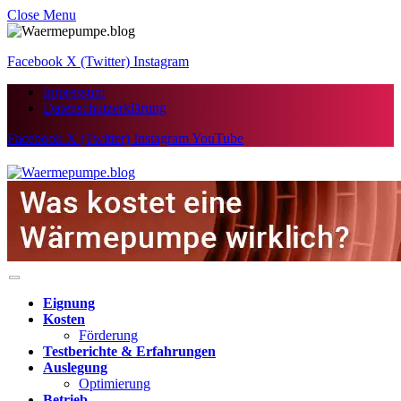
Close Menu
Facebook
X (Twitter)
Instagram
Impressum
Datenschutzerklärung
Facebook
X (Twitter)
Instagram
YouTube
Eignung
Kosten
Förderung
Testberichte & Erfahrungen
Auslegung
Optimierung
Betrieb