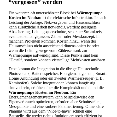
“vergessen” werden
Ein weiterer, oft unterschätzter Block bei
Wärmepumpe
Kosten im Neubau
ist die elektrische Infrastruktur. Je nach
Leistung der Anlage, Netzvorgaben und Hausanschluss
kann zusätzliche Arbeit notwendig werden: geeignete
Absicherung, Leitungsquerschnitte, separater Stromkreis,
eventuell ein angepasstes Zähler- oder Messkonzept. In
manchen Projekten kommen Kosten hinzu, wenn der
Hausanschluss nicht ausreichend dimensioniert ist oder
wenn die Leitungswege vom Zählerschrank zur
Wärmepumpe aufwendig sind. Diese Punkte sind kein
“Detail”, sondern können vierstellige Mehrkosten auslösen.
Dazu kommt die Integration in die übrige Haustechnik:
Photovoltaik, Batteriespeicher, Energiemanagement, Smart-
Home-Anbindung oder ein zweiter Wärmeerzeuger (z. B.
Kaminofen). Solche Integrationen können langfristig
sinnvoll sein, erhöhen aber die Komplexität und damit die
Wärmepumpe Kosten im Neubau
. Ein
Energiemanagementsystem kann beispielsweise den
Eigenverbrauch optimieren, erfordert aber Schnittstellen,
Messpunkte und eine saubere Parametrierung. Ohne klare
Planung wird aus dem “Nice-to-have” schnell eine
Baustelle, die weder richtig funktioniert noch effizient ist.