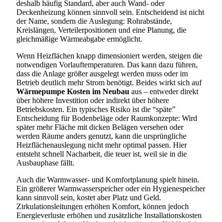
deshalb häufig Standard, aber auch Wand- oder
Deckenheizung können sinnvoll sein. Entscheidend ist nicht
der Name, sondern die Auslegung: Rohrabstände,
Kreislängen, Verteilerpositionen und eine Planung, die
gleichmäßige Wärmeabgabe ermöglicht.
Wenn Heizflächen knapp dimensioniert werden, steigen die
notwendigen Vorlauftemperaturen. Das kann dazu führen,
dass die Anlage größer ausgelegt werden muss oder im
Betrieb deutlich mehr Strom benötigt. Beides wirkt sich auf
Wärmepumpe Kosten im Neubau
aus – entweder direkt
über höhere Investition oder indirekt über höhere
Betriebskosten. Ein typisches Risiko ist die “späte”
Entscheidung für Bodenbeläge oder Raumkonzepte: Wird
später mehr Fläche mit dicken Belägen versehen oder
werden Räume anders genutzt, kann die ursprüngliche
Heizflächenauslegung nicht mehr optimal passen. Hier
entsteht schnell Nacharbeit, die teuer ist, weil sie in die
Ausbauphase fällt.
Auch die Warmwasser- und Komfortplanung spielt hinein.
Ein größerer Warmwasserspeicher oder ein Hygienespeicher
kann sinnvoll sein, kostet aber Platz und Geld.
Zirkulationsleitungen erhöhen Komfort, können jedoch
Energieverluste erhöhen und zusätzliche Installationskosten