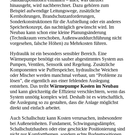
hinausgeht, wird nachberechnet. Dazu gehören zum
Beispiel aufwendige Leitungswege, zusätzliche
Kernbohrungen, Brandschutzanforderungen,
Sonderkonstruktionen für die Aufstellung oder ein anderes
Speicherkonzept, das nachträglich gewünscht wird. Im
Neubau kann schon eine kleine Planungsänderung
(Technikraum verschoben, Außenwanddurchführung nicht
vorgesehen, falsche Höhen) zu Mehrkosten führen.
Hydraulik ist ein besonders sensibler Bereich. Eine
Wärmepumpe benötigt ein sauber abgestimmtes System aus
Pumpen, Ventilen, Sensorik und Regelung. Zusätzliche
Komponenten wie Pufferspeicher, hydraulische Weichen
oder Mischer werden manchmal verbaut, um “Probleme zu
lösen”, die eigentlich aus einer fehlenden Auslegung
entstehen. Das treibt
Wärmepumpe Kosten im Neubau
und kann gleichzeitig die Effizienz verschlechtern, wenn das
System unnötig komplex wird. Deshalb ist es wirtschaftlich,
die Auslegung so zu gestalten, dass die Anlage möglichst
direkt und einfach arbeitet.
Auch Schallschutz kann Kosten verursachen, insbesondere
bei Außeneinheiten. Fundament, Schwingungsdämpfer,
Schallschutzhauben oder eine geschickte Positionierung sind
nicht nur Komfortthemen, sondern echte Budgetpositionen.