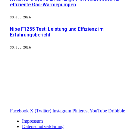
effiziente Gas-Wärmepumpen
30. JULI 2026
Nibe F1255 Test: Leistung und Effizienz im
Erfahrungsbericht
30. JULI 2026
Weitere nützliche Webseiten
Solaranlage Blog
Balkonkraftwerk Blog
Wärmepumpe Blog
Photovoltaik Ratgeber
Sanierungs Ratgeber
Facebook
X (Twitter)
Instagram
Pinterest
YouTube
Dribbble
Impressum
Datenschutzerklärung