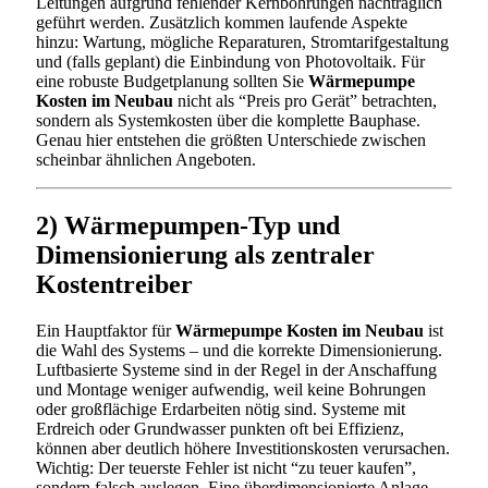
Leitungen aufgrund fehlender Kernbohrungen nachträglich
geführt werden. Zusätzlich kommen laufende Aspekte
hinzu: Wartung, mögliche Reparaturen, Stromtarifgestaltung
und (falls geplant) die Einbindung von Photovoltaik. Für
eine robuste Budgetplanung sollten Sie
Wärmepumpe
Kosten im Neubau
nicht als “Preis pro Gerät” betrachten,
sondern als Systemkosten über die komplette Bauphase.
Genau hier entstehen die größten Unterschiede zwischen
scheinbar ähnlichen Angeboten.
2) Wärmepumpen-Typ und
Dimensionierung als zentraler
Kostentreiber
Ein Hauptfaktor für
Wärmepumpe Kosten im Neubau
ist
die Wahl des Systems – und die korrekte Dimensionierung.
Luftbasierte Systeme sind in der Regel in der Anschaffung
und Montage weniger aufwendig, weil keine Bohrungen
oder großflächige Erdarbeiten nötig sind. Systeme mit
Erdreich oder Grundwasser punkten oft bei Effizienz,
können aber deutlich höhere Investitionskosten verursachen.
Wichtig: Der teuerste Fehler ist nicht “zu teuer kaufen”,
sondern falsch auslegen. Eine überdimensionierte Anlage