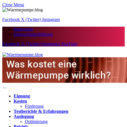
Close Menu
Facebook
X (Twitter)
Instagram
Impressum
Datenschutzerklärung
Facebook
X (Twitter)
Instagram
YouTube
Eignung
Kosten
Förderung
Testberichte & Erfahrungen
Auslegung
Optimierung
Betrieb