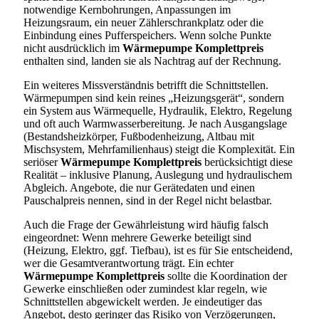
notwendige Kernbohrungen, Anpassungen im
Heizungsraum, ein neuer Zählerschrankplatz oder die
Einbindung eines Pufferspeichers. Wenn solche Punkte
nicht ausdrücklich im
Wärmepumpe Komplettpreis
enthalten sind, landen sie als Nachtrag auf der Rechnung.
Ein weiteres Missverständnis betrifft die Schnittstellen.
Wärmepumpen sind kein reines „Heizungsgerät“, sondern
ein System aus Wärmequelle, Hydraulik, Elektro, Regelung
und oft auch Warmwasserbereitung. Je nach Ausgangslage
(Bestandsheizkörper, Fußbodenheizung, Altbau mit
Mischsystem, Mehrfamilienhaus) steigt die Komplexität. Ein
seriöser
Wärmepumpe Komplettpreis
berücksichtigt diese
Realität – inklusive Planung, Auslegung und hydraulischem
Abgleich. Angebote, die nur Gerätedaten und einen
Pauschalpreis nennen, sind in der Regel nicht belastbar.
Auch die Frage der Gewährleistung wird häufig falsch
eingeordnet: Wenn mehrere Gewerke beteiligt sind
(Heizung, Elektro, ggf. Tiefbau), ist es für Sie entscheidend,
wer die Gesamtverantwortung trägt. Ein echter
Wärmepumpe Komplettpreis
sollte die Koordination der
Gewerke einschließen oder zumindest klar regeln, wie
Schnittstellen abgewickelt werden. Je eindeutiger das
Angebot, desto geringer das Risiko von Verzögerungen,