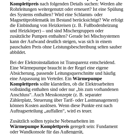
Komplettpreis
nach folgenden Details suchen: Werden alte
Rohrleitungen weitergenutzt oder erneuert? Ist eine Spülung
des Systems enthalten? Wird eine Schlamm- oder
Magnetitproblematik im Bestand berücksichtigt? Wie erfolgt
die Einbindung von Heizkreisen (z. B. Fußbodenheizung
und Heizkörper) – und sind Mischergruppen oder
zusätzliche Pumpen enthalten? Gerade bei Mischsystemen
kann der Aufwand deutlich steigen, was sich in einem
pauschalen Preis ohne Leistungsbeschreibung selten sauber
abbildet.
Bei der Elektroinstallation ist Transparenz entscheidend.
Eine Wärmepumpe braucht in der Regel eine eigene
Absicherung, passende Leitungsquerschnitte und häufig
eine Anpassung im Verteiler. Ein
Wärmepumpe
Komplettpreis
sollte klarstellen, ob die Elektroarbeiten
vollständig enthalten sind oder nur „bis zum vorhandenen
Anschluss“. Auch Messkonzepte (z. B. separater
Zählerplatz, Steuerung über Tarif- oder Lastmanagement)
können Kosten auslösen. Wenn diese Punkte erst nach
Auftragserteilung „auffallen“, wird es teuer.
Zusätzlich sollten typische Nebenarbeiten im
Wärmepumpe Komplettpreis
geregelt sein: Fundament
oder Wandkonsole für das Außengerät,