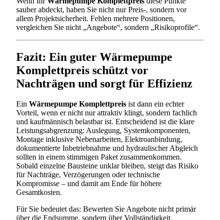
Wenn Ihr
Wärmepumpe Komplettpreis
diese Punkte
sauber abdeckt, haben Sie nicht nur Preis-, sondern vor
allem Projektsicherheit. Fehlen mehrere Positionen,
vergleichen Sie nicht „Angebote“, sondern „Risikoprofile“.
Fazit: Ein guter Wärmepumpe
Komplettpreis schützt vor
Nachträgen und sorgt für Effizienz
Ein
Wärmepumpe Komplettpreis
ist dann ein echter
Vorteil, wenn er nicht nur attraktiv klingt, sondern fachlich
und kaufmännisch belastbar ist. Entscheidend ist die klare
Leistungsabgrenzung: Auslegung, Systemkomponenten,
Montage inklusive Nebenarbeiten, Elektroanbindung,
dokumentierte Inbetriebnahme und hydraulischer Abgleich
sollten in einem stimmigen Paket zusammenkommen.
Sobald einzelne Bausteine unklar bleiben, steigt das Risiko
für Nachträge, Verzögerungen oder technische
Kompromisse – und damit am Ende für höhere
Gesamtkosten.
Für Sie bedeutet das: Bewerten Sie Angebote nicht primär
über die Endsumme, sondern über Vollständigkeit,