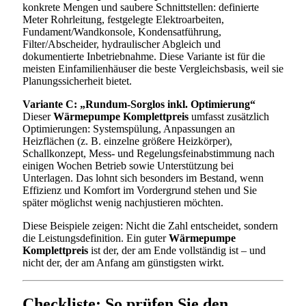
konkrete Mengen und saubere Schnittstellen: definierte
Meter Rohrleitung, festgelegte Elektroarbeiten,
Fundament/Wandkonsole, Kondensatführung,
Filter/Abscheider, hydraulischer Abgleich und
dokumentierte Inbetriebnahme. Diese Variante ist für die
meisten Einfamilienhäuser die beste Vergleichsbasis, weil sie
Planungssicherheit bietet.
Variante C: „Rundum-Sorglos inkl. Optimierung“
Dieser
Wärmepumpe Komplettpreis
umfasst zusätzlich
Optimierungen: Systemspülung, Anpassungen an
Heizflächen (z. B. einzelne größere Heizkörper),
Schallkonzept, Mess- und Regelungsfeinabstimmung nach
einigen Wochen Betrieb sowie Unterstützung bei
Unterlagen. Das lohnt sich besonders im Bestand, wenn
Effizienz und Komfort im Vordergrund stehen und Sie
später möglichst wenig nachjustieren möchten.
Diese Beispiele zeigen: Nicht die Zahl entscheidet, sondern
die Leistungsdefinition. Ein guter
Wärmepumpe
Komplettpreis
ist der, der am Ende vollständig ist – und
nicht der, der am Anfang am günstigsten wirkt.
Checkliste: So prüfen Sie den