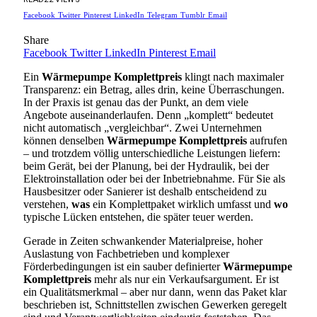
Facebook
Twitter
Pinterest
LinkedIn
Telegram
Tumblr
Email
Share
Facebook
Twitter
LinkedIn
Pinterest
Email
Ein
Wärmepumpe Komplettpreis
klingt nach maximaler
Transparenz: ein Betrag, alles drin, keine Überraschungen.
In der Praxis ist genau das der Punkt, an dem viele
Angebote auseinanderlaufen. Denn „komplett“ bedeutet
nicht automatisch „vergleichbar“. Zwei Unternehmen
können denselben
Wärmepumpe Komplettpreis
aufrufen
– und trotzdem völlig unterschiedliche Leistungen liefern:
beim Gerät, bei der Planung, bei der Hydraulik, bei der
Elektroinstallation oder bei der Inbetriebnahme. Für Sie als
Hausbesitzer oder Sanierer ist deshalb entscheidend zu
verstehen,
was
ein Komplettpaket wirklich umfasst und
wo
typische Lücken entstehen, die später teuer werden.
Gerade in Zeiten schwankender Materialpreise, hoher
Auslastung von Fachbetrieben und komplexer
Förderbedingungen ist ein sauber definierter
Wärmepumpe
Komplettpreis
mehr als nur ein Verkaufsargument. Er ist
ein Qualitätsmerkmal – aber nur dann, wenn das Paket klar
beschrieben ist, Schnittstellen zwischen Gewerken geregelt