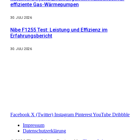
effiziente Gas-Wärmepumpen
30. JULI 2026
Nibe F1255 Test: Leistung und Effizienz im
Erfahrungsbericht
30. JULI 2026
Weitere nützliche Webseiten
Solaranlage Blog
Balkonkraftwerk Blog
Wärmepumpe Blog
Photovoltaik Ratgeber
Sanierungs Ratgeber
Facebook
X (Twitter)
Instagram
Pinterest
YouTube
Dribbble
Impressum
Datenschutzerklärung