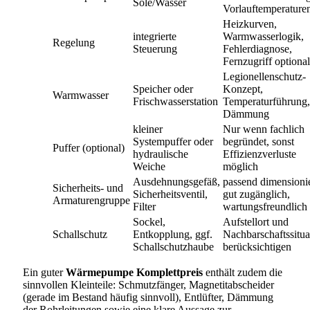
Sole/Wasser
Vorlauftemperature
Heizkurven,
integrierte
Warmwasserlogik,
Regelung
Steuerung
Fehlerdiagnose,
Fernzugriff optional
Legionellenschutz-
Speicher oder
Konzept,
Warmwasser
Frischwasserstation
Temperaturführung,
Dämmung
kleiner
Nur wenn fachlich
Systempuffer oder
begründet, sonst
Puffer (optional)
hydraulische
Effizienzverluste
Weiche
möglich
Ausdehnungsgefäß,
passend dimensionie
Sicherheits- und
Sicherheitsventil,
gut zugänglich,
Armaturengruppe
Filter
wartungsfreundlich
Sockel,
Aufstellort und
Schallschutz
Entkopplung, ggf.
Nachbarschaftssitua
Schallschutzhaube
berücksichtigen
Ein guter
Wärmepumpe Komplettpreis
enthält zudem die
sinnvollen Kleinteile: Schmutzfänger, Magnetitabscheider
(gerade im Bestand häufig sinnvoll), Entlüfter, Dämmung
der Rohrleitungen sowie eine klare Aussage zur