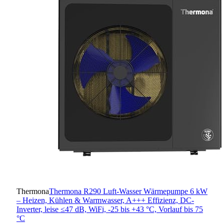
Thermona
Thermona R290 Luft-Wasser Wärmepumpe 6 kW
– Heizen, Kühlen & Warmwasser, A+++ Effizienz, DC-
Inverter, leise ≤47 dB, WiFi, -25 bis +43 °C, Vorlauf bis 75
°C