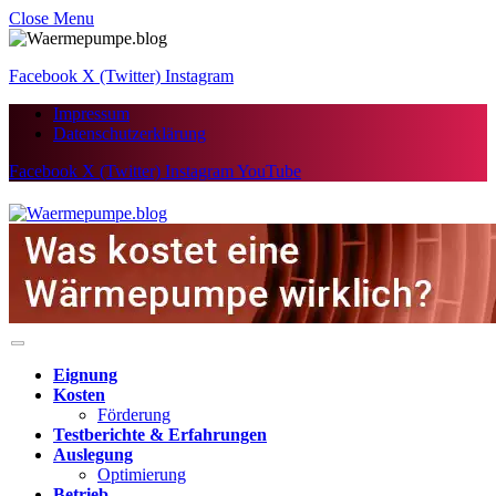
Close Menu
Facebook
X (Twitter)
Instagram
Impressum
Datenschutzerklärung
Facebook
X (Twitter)
Instagram
YouTube
Eignung
Kosten
Förderung
Testberichte & Erfahrungen
Auslegung
Optimierung
Betrieb