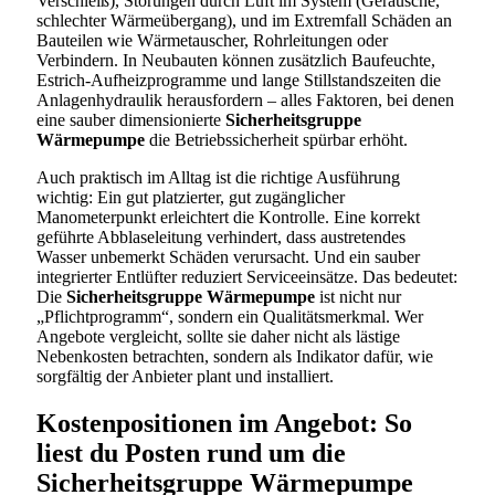
Verschleiß), Störungen durch Luft im System (Geräusche,
schlechter Wärmeübergang), und im Extremfall Schäden an
Bauteilen wie Wärmetauscher, Rohrleitungen oder
Verbindern. In Neubauten können zusätzlich Baufeuchte,
Estrich-Aufheizprogramme und lange Stillstandszeiten die
Anlagenhydraulik herausfordern – alles Faktoren, bei denen
eine sauber dimensionierte
Sicherheitsgruppe
Wärmepumpe
die Betriebssicherheit spürbar erhöht.
Auch praktisch im Alltag ist die richtige Ausführung
wichtig: Ein gut platzierter, gut zugänglicher
Manometerpunkt erleichtert die Kontrolle. Eine korrekt
geführte Abblaseleitung verhindert, dass austretendes
Wasser unbemerkt Schäden verursacht. Und ein sauber
integrierter Entlüfter reduziert Serviceeinsätze. Das bedeutet:
Die
Sicherheitsgruppe Wärmepumpe
ist nicht nur
„Pflichtprogramm“, sondern ein Qualitätsmerkmal. Wer
Angebote vergleicht, sollte sie daher nicht als lästige
Nebenkosten betrachten, sondern als Indikator dafür, wie
sorgfältig der Anbieter plant und installiert.
Kostenpositionen im Angebot: So
liest du Posten rund um die
Sicherheitsgruppe Wärmepumpe