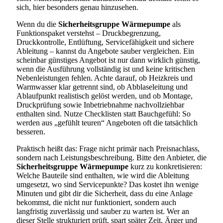
sich, hier besonders genau hinzusehen.
Wenn du die
Sicherheitsgruppe Wärmepumpe
als
Funktionspaket verstehst – Druckbegrenzung,
Druckkontrolle, Entlüftung, Servicefähigkeit und sichere
Ableitung – kannst du Angebote sauber vergleichen. Ein
scheinbar günstiges Angebot ist nur dann wirklich günstig,
wenn die Ausführung vollständig ist und keine kritischen
Nebenleistungen fehlen. Achte darauf, ob Heizkreis und
Warmwasser klar getrennt sind, ob Abblaseleitung und
Ablaufpunkt realistisch gelöst werden, und ob Montage,
Druckprüfung sowie Inbetriebnahme nachvollziehbar
enthalten sind. Nutze Checklisten statt Bauchgefühl: So
werden aus „gefühlt teuren“ Angeboten oft die tatsächlich
besseren.
Praktisch heißt das: Frage nicht primär nach Preisnachlass,
sondern nach Leistungsbeschreibung. Bitte den Anbieter, die
Sicherheitsgruppe Wärmepumpe
kurz zu konkretisieren:
Welche Bauteile sind enthalten, wie wird die Ableitung
umgesetzt, wo sind Servicepunkte? Das kostet ihn wenige
Minuten und gibt dir die Sicherheit, dass du eine Anlage
bekommst, die nicht nur funktioniert, sondern auch
langfristig zuverlässig und sauber zu warten ist. Wer an
dieser Stelle strukturiert prüft, spart später Zeit, Ärger und