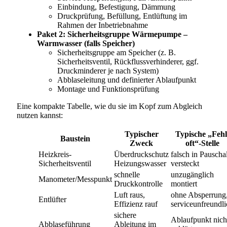
Einbindung, Befestigung, Dämmung
Druckprüfung, Befüllung, Entlüftung im
Rahmen der Inbetriebnahme
Paket 2: Sicherheitsgruppe Wärmepumpe –
Warmwasser (falls Speicher)
Sicherheitsgruppe am Speicher (z. B.
Sicherheitsventil, Rückflussverhinderer, ggf.
Druckminderer je nach System)
Abblaseleitung und definierter Ablaufpunkt
Montage und Funktionsprüfung
Eine kompakte Tabelle, wie du sie im Kopf zum Abgleich
nutzen kannst:
Typischer
Typische „Fehl
Baustein
Zweck
oft“-Stelle
Heizkreis-
Überdruckschutz
falsch in Pauscha
Sicherheitsventil
Heizungswasser
versteckt
schnelle
unzugänglich
Manometer/Messpunkt
Druckkontrolle
montiert
Luft raus,
ohne Absperrung
Entlüfter
Effizienz rauf
serviceunfreundli
sichere
Ablaufpunkt nich
Abblaseführung
Ableitung im