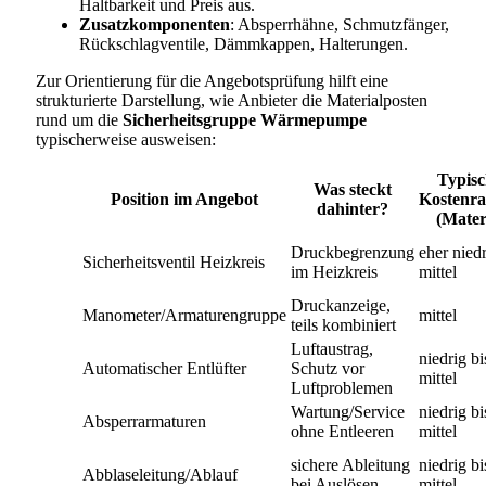
Haltbarkeit und Preis aus.
Zusatzkomponenten
: Absperrhähne, Schmutzfänger,
Rückschlagventile, Dämmkappen, Halterungen.
Zur Orientierung für die Angebotsprüfung hilft eine
strukturierte Darstellung, wie Anbieter die Materialposten
rund um die
Sicherheitsgruppe Wärmepumpe
typischerweise ausweisen:
Typisc
Was steckt
Position im Angebot
Kostenr
dahinter?
(Mater
Druckbegrenzung
eher niedr
Sicherheitsventil Heizkreis
im Heizkreis
mittel
Druckanzeige,
Manometer/Armaturengruppe
mittel
teils kombiniert
Luftaustrag,
niedrig bi
Automatischer Entlüfter
Schutz vor
mittel
Luftproblemen
Wartung/Service
niedrig bi
Absperrarmaturen
ohne Entleeren
mittel
sichere Ableitung
niedrig bi
Abblaseleitung/Ablauf
bei Auslösen
mittel