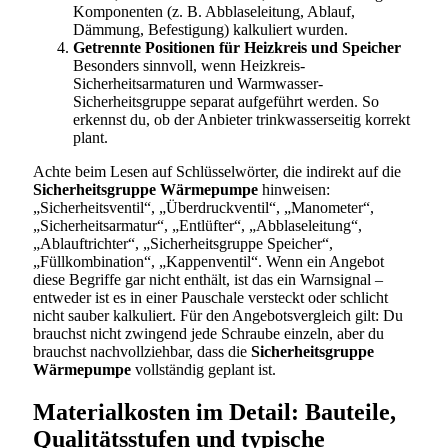
Komponenten (z. B. Abblaseleitung, Ablauf,
Dämmung, Befestigung) kalkuliert wurden.
Getrennte Positionen für Heizkreis und Speicher
Besonders sinnvoll, wenn Heizkreis-
Sicherheitsarmaturen und Warmwasser-
Sicherheitsgruppe separat aufgeführt werden. So
erkennst du, ob der Anbieter trinkwasserseitig korrekt
plant.
Achte beim Lesen auf Schlüsselwörter, die indirekt auf die
Sicherheitsgruppe Wärmepumpe
hinweisen:
„Sicherheitsventil“, „Überdruckventil“, „Manometer“,
„Sicherheitsarmatur“, „Entlüfter“, „Abblaseleitung“,
„Ablauftrichter“, „Sicherheitsgruppe Speicher“,
„Füllkombination“, „Kappenventil“. Wenn ein Angebot
diese Begriffe gar nicht enthält, ist das ein Warnsignal –
entweder ist es in einer Pauschale versteckt oder schlicht
nicht sauber kalkuliert. Für den Angebotsvergleich gilt: Du
brauchst nicht zwingend jede Schraube einzeln, aber du
brauchst nachvollziehbar, dass die
Sicherheitsgruppe
Wärmepumpe
vollständig geplant ist.
Materialkosten im Detail: Bauteile,
Qualitätsstufen und typische