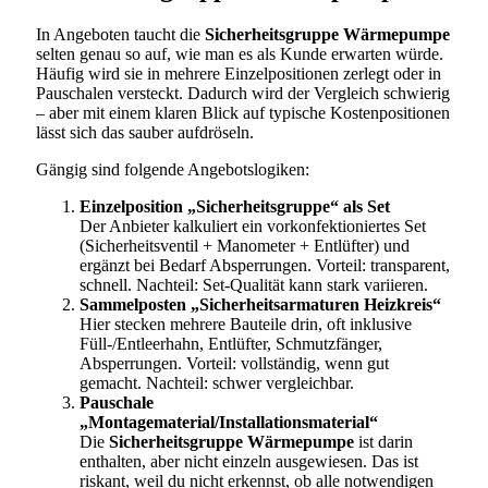
In Angeboten taucht die
Sicherheitsgruppe Wärmepumpe
selten genau so auf, wie man es als Kunde erwarten würde.
Häufig wird sie in mehrere Einzelpositionen zerlegt oder in
Pauschalen versteckt. Dadurch wird der Vergleich schwierig
– aber mit einem klaren Blick auf typische Kostenpositionen
lässt sich das sauber aufdröseln.
Gängig sind folgende Angebotslogiken:
Einzelposition „Sicherheitsgruppe“ als Set
Der Anbieter kalkuliert ein vorkonfektioniertes Set
(Sicherheitsventil + Manometer + Entlüfter) und
ergänzt bei Bedarf Absperrungen. Vorteil: transparent,
schnell. Nachteil: Set-Qualität kann stark variieren.
Sammelposten „Sicherheitsarmaturen Heizkreis“
Hier stecken mehrere Bauteile drin, oft inklusive
Füll-/Entleerhahn, Entlüfter, Schmutzfänger,
Absperrungen. Vorteil: vollständig, wenn gut
gemacht. Nachteil: schwer vergleichbar.
Pauschale
„Montagematerial/Installationsmaterial“
Die
Sicherheitsgruppe Wärmepumpe
ist darin
enthalten, aber nicht einzeln ausgewiesen. Das ist
riskant, weil du nicht erkennst, ob alle notwendigen