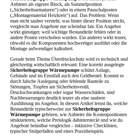
Anbieter als eigener Block, als Sammelposition
(„Sicherheitsarmaturen“) oder in einem Pauschalposten
(„Montagematerial Heizkreis“) auf. Das Problem: Wenn
man nicht sauber versteht, was hinter dieser Position steckt,
vergleicht man Angebote nur scheinbar fair. Ein Angebot
wirkt günstiger, weil wichtige Bestandteile fehlen oder in
andere Posten verschoben wurden. Ein anderes wirkt teurer,
obwohl es die Komponenten hochwertiger ausführt oder die
Montage aufwendiger kalkuliert.
Gerade beim Thema Überdruckschutz wird es technisch und
gleichzeitig wirtschaftlich relevant: Eine korrekt ausgelegte
Sicherheitsgruppe Wärmepumpe
schützt Anlage,
Gebäude und im Ernstfall auch den Geldbeutel. Kommt es
durch falsche Auslegung oder fehlende Bauteile zu
Störungen, Tropfen am Sicherheitsventil,
Druckschwankungen oder sogar Wasserschäden, sind
Nachbesserungen deutlich teurer als eine saubere
Ausführung im Angebot. In diesem Artikel lernst du, welche
Bestandteile typischerweise zur
Sicherheitsgruppe
Wärmepumpe
gehören, wie Anbieter die Kostenpositionen
strukturieren, welche Preislogik dahintersteckt und wie du
Angebote belastbar vergleichst – inklusive Checklisten,
typischer Stolperfallen und eines Praxisbeispiels.