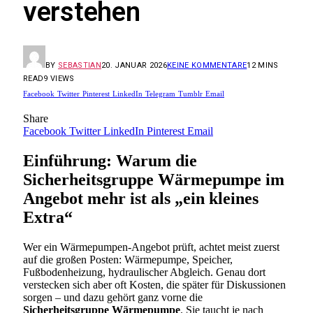
verstehen
BY
SEBASTIAN
20. JANUAR 2026
KEINE KOMMENTARE
12 MINS
READ
9
VIEWS
Facebook
Twitter
Pinterest
LinkedIn
Telegram
Tumblr
Email
Share
Facebook
Twitter
LinkedIn
Pinterest
Email
Einführung: Warum die
Sicherheitsgruppe Wärmepumpe im
Angebot mehr ist als „ein kleines
Extra“
Wer ein Wärmepumpen-Angebot prüft, achtet meist zuerst
auf die großen Posten: Wärmepumpe, Speicher,
Fußbodenheizung, hydraulischer Abgleich. Genau dort
verstecken sich aber oft Kosten, die später für Diskussionen
sorgen – und dazu gehört ganz vorne die
Sicherheitsgruppe Wärmepumpe
. Sie taucht je nach