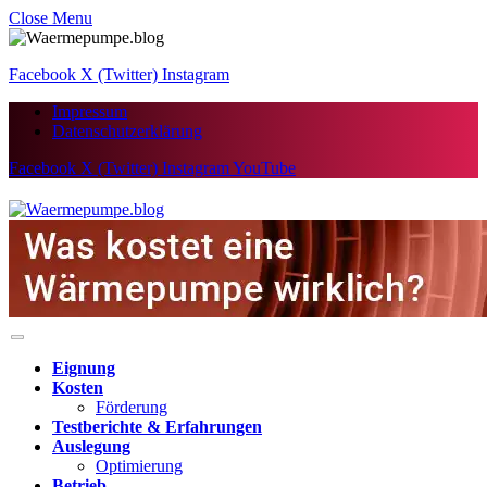
Close Menu
Facebook
X (Twitter)
Instagram
Impressum
Datenschutzerklärung
Facebook
X (Twitter)
Instagram
YouTube
Eignung
Kosten
Förderung
Testberichte & Erfahrungen
Auslegung
Optimierung
Betrieb