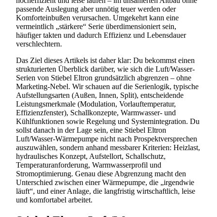
hocheffizient und leise laufen – im unsanierten Altbau ohne
passende Auslegung aber unnötig teuer werden oder
Komforteinbußen verursachen. Umgekehrt kann eine
vermeintlich „stärkere“ Serie überdimensioniert sein,
häufiger takten und dadurch Effizienz und Lebensdauer
verschlechtern.
Das Ziel dieses Artikels ist daher klar: Du bekommst einen
strukturierten Überblick darüber, wie sich die Luft/Wasser-
Serien von Stiebel Eltron grundsätzlich abgrenzen – ohne
Marketing-Nebel. Wir schauen auf die Serienlogik, typische
Aufstellungsarten (Außen, Innen, Split), entscheidende
Leistungsmerkmale (Modulation, Vorlauftemperatur,
Effizienzfenster), Schallkonzepte, Warmwasser- und
Kühlfunktionen sowie Regelung und Systemintegration. Du
sollst danach in der Lage sein, eine Stiebel Eltron
Luft/Wasser-Wärmepumpe nicht nach Prospektversprechen
auszuwählen, sondern anhand messbarer Kriterien: Heizlast,
hydraulisches Konzept, Aufstellort, Schallschutz,
Temperaturanforderung, Warmwasserprofil und
Stromoptimierung. Genau diese Abgrenzung macht den
Unterschied zwischen einer Wärmepumpe, die „irgendwie
läuft“, und einer Anlage, die langfristig wirtschaftlich, leise
und komfortabel arbeitet.