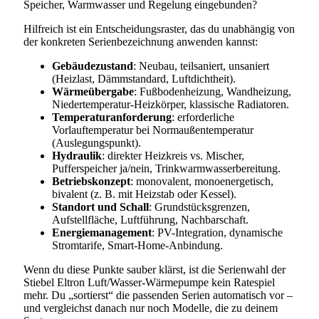
Speicher, Warmwasser und Regelung eingebunden?
Hilfreich ist ein Entscheidungsraster, das du unabhängig von
der konkreten Serienbezeichnung anwenden kannst:
Gebäudezustand
: Neubau, teilsaniert, unsaniert
(Heizlast, Dämmstandard, Luftdichtheit).
Wärmeübergabe
: Fußbodenheizung, Wandheizung,
Niedertemperatur-Heizkörper, klassische Radiatoren.
Temperaturanforderung
: erforderliche
Vorlauftemperatur bei Normaußentemperatur
(Auslegungspunkt).
Hydraulik
: direkter Heizkreis vs. Mischer,
Pufferspeicher ja/nein, Trinkwarmwasserbereitung.
Betriebskonzept
: monovalent, monoenergetisch,
bivalent (z. B. mit Heizstab oder Kessel).
Standort und Schall
: Grundstücksgrenzen,
Aufstellfläche, Luftführung, Nachbarschaft.
Energiemanagement
: PV-Integration, dynamische
Stromtarife, Smart-Home-Anbindung.
Wenn du diese Punkte sauber klärst, ist die Serienwahl der
Stiebel Eltron Luft/Wasser-Wärmepumpe kein Ratespiel
mehr. Du „sortierst“ die passenden Serien automatisch vor –
und vergleichst danach nur noch Modelle, die zu deinem