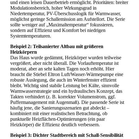
und einen leisen Dauerbetrieb ermöglicht. Prioritäten: breiter
Modulationsbereich, hoher Wirkungsgrad in
Niedertemperatur, PV-Überschusslogik für Warmwasser,
möglichst geringe Schallemission am Aufstellort. Die Serie
sollte weniger auf „Maximaltemperatur“ fokussieren,
sondern auf Effizienz und Komfort bei niedrigen
Systemtemperaturen.
Beispiel 2: Teilsanierter Altbau mit größeren
Heizkörpern
Das Haus wurde gedämmt, Heizkörper wurden teilweise
vergrößert, aber nicht überall. Die Vorlauftemperatur ist
moderat, aber an sehr kalten Tagen noch erhöht. Hier
braucht die Stiebel Eltron Luft/Wasser-Wärmepumpe eine
robuste Auslegung, die auch im Winterfenster effizient
bleibt. Wichtig sind stabile Leistung bei Kälte, sinnvolle
Warmwasserstrategie und ein hydraulisches Konzept, das
Takten verhindert (z. B. korrekter Volumenstrom, ggf.
Puffermanagement mit Augenmaß). Die passende Serie ist
häufig jene, die Sanierungsszenarien gut abdeckt –
kombiniert mit einer realistischen Betrachtung, ob
punktuelle Heizflächen-Optimierungen (ein paar
Heizkörper) die Effizienz deutlich verbessern.
Beispiel 3: Dichter Stadtbereich mit Schall-Sensibilität