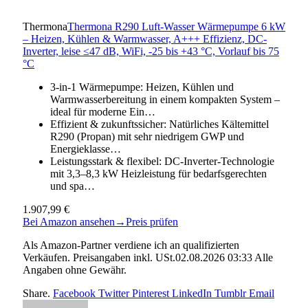
Thermona
Thermona R290 Luft-Wasser Wärmepumpe 6 kW
– Heizen, Kühlen & Warmwasser, A+++ Effizienz, DC-
Inverter, leise ≤47 dB, WiFi, -25 bis +43 °C, Vorlauf bis 75
°C
3-in-1 Wärmepumpe: Heizen, Kühlen und
Warmwasserbereitung in einem kompakten System –
ideal für moderne Ein…
Effizient & zukunftssicher: Natürliches Kältemittel
R290 (Propan) mit sehr niedrigem GWP und
Energieklasse…
Leistungsstark & flexibel: DC-Inverter-Technologie
mit 3,3–8,3 kW Heizleistung für bedarfsgerechten
und spa…
1.907,99 €
Bei Amazon ansehen
→
Preis prüfen
Als Amazon-Partner verdiene ich an qualifizierten
Verkäufen. Preisangaben inkl. USt.02.08.2026 03:33 Alle
Angaben ohne Gewähr.
Share.
Facebook
Twitter
Pinterest
LinkedIn
Tumblr
Email