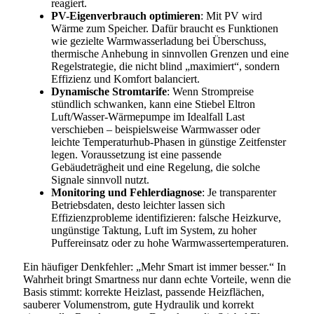
reagiert.
PV-Eigenverbrauch optimieren
: Mit PV wird
Wärme zum Speicher. Dafür braucht es Funktionen
wie gezielte Warmwasserladung bei Überschuss,
thermische Anhebung in sinnvollen Grenzen und eine
Regelstrategie, die nicht blind „maximiert“, sondern
Effizienz und Komfort balanciert.
Dynamische Stromtarife
: Wenn Strompreise
stündlich schwanken, kann eine Stiebel Eltron
Luft/Wasser-Wärmepumpe im Idealfall Last
verschieben – beispielsweise Warmwasser oder
leichte Temperaturhub-Phasen in günstige Zeitfenster
legen. Voraussetzung ist eine passende
Gebäudeträgheit und eine Regelung, die solche
Signale sinnvoll nutzt.
Monitoring und Fehlerdiagnose
: Je transparenter
Betriebsdaten, desto leichter lassen sich
Effizienzprobleme identifizieren: falsche Heizkurve,
ungünstige Taktung, Luft im System, zu hoher
Puffereinsatz oder zu hohe Warmwassertemperaturen.
Ein häufiger Denkfehler: „Mehr Smart ist immer besser.“ In
Wahrheit bringt Smartness nur dann echte Vorteile, wenn die
Basis stimmt: korrekte Heizlast, passende Heizflächen,
sauberer Volumenstrom, gute Hydraulik und korrekt