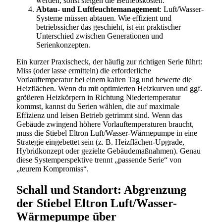
werden, sonst steigen die Betriebskosten.
Abtau- und Luftfeuchtemanagement
: Luft/Wasser-
Systeme müssen abtauen. Wie effizient und
betriebssicher das geschieht, ist ein praktischer
Unterschied zwischen Generationen und
Serienkonzepten.
Ein kurzer Praxischeck, der häufig zur richtigen Serie führt:
Miss (oder lasse ermitteln) die erforderliche
Vorlauftemperatur bei einem kalten Tag und bewerte die
Heizflächen. Wenn du mit optimierten Heizkurven und ggf.
größeren Heizkörpern in Richtung Niedertemperatur
kommst, kannst du Serien wählen, die auf maximale
Effizienz und leisen Betrieb getrimmt sind. Wenn das
Gebäude zwingend höhere Vorlauftemperaturen braucht,
muss die Stiebel Eltron Luft/Wasser-Wärmepumpe in eine
Strategie eingebettet sein (z. B. Heizflächen-Upgrade,
Hybridkonzept oder gezielte Gebäudemaßnahmen). Genau
diese Systemperspektive trennt „passende Serie“ von
„teurem Kompromiss“.
Schall und Standort: Abgrenzung
der Stiebel Eltron Luft/Wasser-
Wärmepumpe über