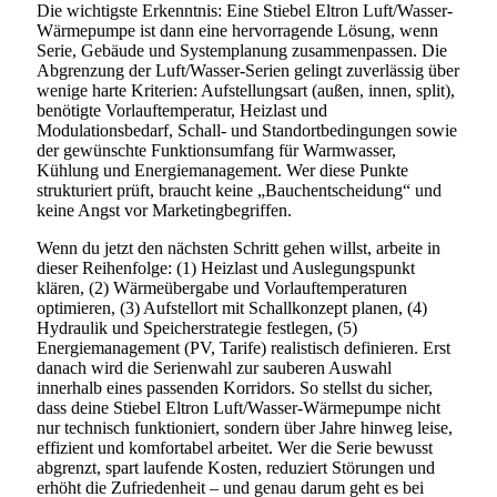
Die wichtigste Erkenntnis: Eine Stiebel Eltron Luft/Wasser-
Wärmepumpe ist dann eine hervorragende Lösung, wenn
Serie, Gebäude und Systemplanung zusammenpassen. Die
Abgrenzung der Luft/Wasser-Serien gelingt zuverlässig über
wenige harte Kriterien: Aufstellungsart (außen, innen, split),
benötigte Vorlauftemperatur, Heizlast und
Modulationsbedarf, Schall- und Standortbedingungen sowie
der gewünschte Funktionsumfang für Warmwasser,
Kühlung und Energiemanagement. Wer diese Punkte
strukturiert prüft, braucht keine „Bauchentscheidung“ und
keine Angst vor Marketingbegriffen.
Wenn du jetzt den nächsten Schritt gehen willst, arbeite in
dieser Reihenfolge: (1) Heizlast und Auslegungspunkt
klären, (2) Wärmeübergabe und Vorlauftemperaturen
optimieren, (3) Aufstellort mit Schallkonzept planen, (4)
Hydraulik und Speicherstrategie festlegen, (5)
Energiemanagement (PV, Tarife) realistisch definieren. Erst
danach wird die Serienwahl zur sauberen Auswahl
innerhalb eines passenden Korridors. So stellst du sicher,
dass deine Stiebel Eltron Luft/Wasser-Wärmepumpe nicht
nur technisch funktioniert, sondern über Jahre hinweg leise,
effizient und komfortabel arbeitet. Wer die Serie bewusst
abgrenzt, spart laufende Kosten, reduziert Störungen und
erhöht die Zufriedenheit – und genau darum geht es bei