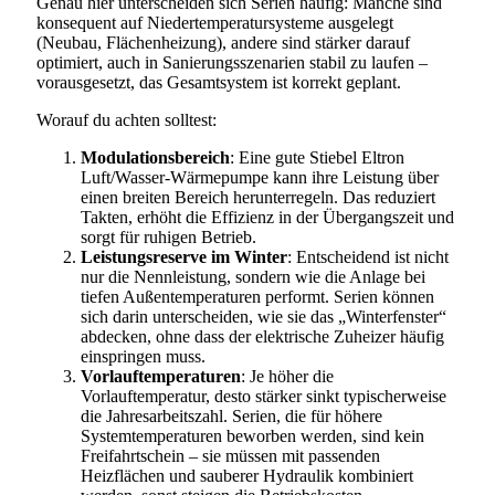
Genau hier unterscheiden sich Serien häufig: Manche sind
konsequent auf Niedertemperatursysteme ausgelegt
(Neubau, Flächenheizung), andere sind stärker darauf
optimiert, auch in Sanierungsszenarien stabil zu laufen –
vorausgesetzt, das Gesamtsystem ist korrekt geplant.
Worauf du achten solltest:
Modulationsbereich
: Eine gute Stiebel Eltron
Luft/Wasser-Wärmepumpe kann ihre Leistung über
einen breiten Bereich herunterregeln. Das reduziert
Takten, erhöht die Effizienz in der Übergangszeit und
sorgt für ruhigen Betrieb.
Leistungsreserve im Winter
: Entscheidend ist nicht
nur die Nennleistung, sondern wie die Anlage bei
tiefen Außentemperaturen performt. Serien können
sich darin unterscheiden, wie sie das „Winterfenster“
abdecken, ohne dass der elektrische Zuheizer häufig
einspringen muss.
Vorlauftemperaturen
: Je höher die
Vorlauftemperatur, desto stärker sinkt typischerweise
die Jahresarbeitszahl. Serien, die für höhere
Systemtemperaturen beworben werden, sind kein
Freifahrtschein – sie müssen mit passenden
Heizflächen und sauberer Hydraulik kombiniert