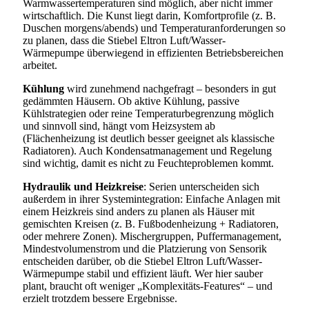
Warmwassertemperaturen sind möglich, aber nicht immer
wirtschaftlich. Die Kunst liegt darin, Komfortprofile (z. B.
Duschen morgens/abends) und Temperaturanforderungen so
zu planen, dass die Stiebel Eltron Luft/Wasser-
Wärmepumpe überwiegend in effizienten Betriebsbereichen
arbeitet.
Kühlung
wird zunehmend nachgefragt – besonders in gut
gedämmten Häusern. Ob aktive Kühlung, passive
Kühlstrategien oder reine Temperaturbegrenzung möglich
und sinnvoll sind, hängt vom Heizsystem ab
(Flächenheizung ist deutlich besser geeignet als klassische
Radiatoren). Auch Kondensatmanagement und Regelung
sind wichtig, damit es nicht zu Feuchteproblemen kommt.
Hydraulik und Heizkreise
: Serien unterscheiden sich
außerdem in ihrer Systemintegration: Einfache Anlagen mit
einem Heizkreis sind anders zu planen als Häuser mit
gemischten Kreisen (z. B. Fußbodenheizung + Radiatoren,
oder mehrere Zonen). Mischergruppen, Puffermanagement,
Mindestvolumenstrom und die Platzierung von Sensorik
entscheiden darüber, ob die Stiebel Eltron Luft/Wasser-
Wärmepumpe stabil und effizient läuft. Wer hier sauber
plant, braucht oft weniger „Komplexitäts-Features“ – und
erzielt trotzdem bessere Ergebnisse.