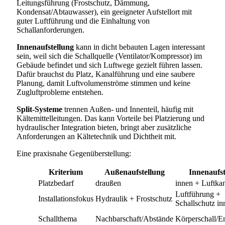
Leitungsführung (Frostschutz, Dämmung,
Kondensat/Abtauwasser), ein geeigneter Aufstellort mit
guter Luftführung und die Einhaltung von
Schallanforderungen.
Innenaufstellung
kann in dicht bebauten Lagen interessant
sein, weil sich die Schallquelle (Ventilator/Kompressor) im
Gebäude befindet und sich Luftwege gezielt führen lassen.
Dafür brauchst du Platz, Kanalführung und eine saubere
Planung, damit Luftvolumenströme stimmen und keine
Zugluftprobleme entstehen.
Split-Systeme
trennen Außen- und Innenteil, häufig mit
Kältemittelleitungen. Das kann Vorteile bei Platzierung und
hydraulischer Integration bieten, bringt aber zusätzliche
Anforderungen an Kältetechnik und Dichtheit mit.
Eine praxisnahe Gegenüberstellung:
Kriterium
Außenaufstellung
Innenaufst
Platzbedarf
draußen
innen + Luftka
Luftführung +
Installationsfokus
Hydraulik + Frostschutz
Schallschutz in
Schallthema
Nachbarschaft/Abstände
Körperschall/E