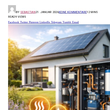
BY
SEBASTIAN
21. JANUAR 2026
KEINE KOMMENTARE
12 MINS
READ
9
VIEWS
Facebook
Twitter
Pinterest
LinkedIn
Telegram
Tumblr
Email