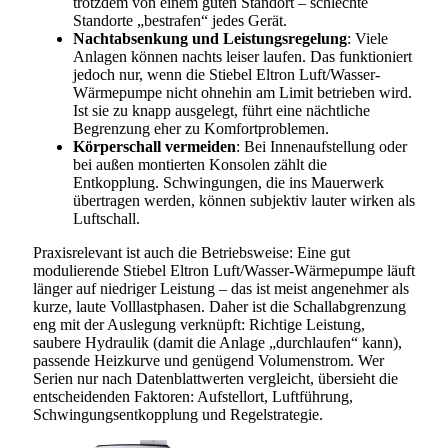
trotzdem von einem guten Standort – schlechte
Standorte „bestrafen“ jedes Gerät.
Nachtabsenkung und Leistungsregelung
: Viele
Anlagen können nachts leiser laufen. Das funktioniert
jedoch nur, wenn die Stiebel Eltron Luft/Wasser-
Wärmepumpe nicht ohnehin am Limit betrieben wird.
Ist sie zu knapp ausgelegt, führt eine nächtliche
Begrenzung eher zu Komfortproblemen.
Körperschall vermeiden
: Bei Innenaufstellung oder
bei außen montierten Konsolen zählt die
Entkopplung. Schwingungen, die ins Mauerwerk
übertragen werden, können subjektiv lauter wirken als
Luftschall.
Praxisrelevant ist auch die Betriebsweise: Eine gut
modulierende Stiebel Eltron Luft/Wasser-Wärmepumpe läuft
länger auf niedriger Leistung – das ist meist angenehmer als
kurze, laute Volllastphasen. Daher ist die Schallabgrenzung
eng mit der Auslegung verknüpft: Richtige Leistung,
saubere Hydraulik (damit die Anlage „durchlaufen“ kann),
passende Heizkurve und genügend Volumenstrom. Wer
Serien nur nach Datenblattwerten vergleicht, übersieht die
entscheidenden Faktoren: Aufstellort, Luftführung,
Schwingungsentkopplung und Regelstrategie.