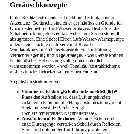
Geräuschkonzepte
In der Realität entscheidet oft nicht nur Technik, sondern
Akzeptanz: Geräusche sind einer der häufigsten Gründe für
Unzufriedenheit mit Luft/Wasser-Anlagen. Deshalb ist die
Schallbetrachtung eine zentrale Achse, um Serien sinnvoll
abzugrenzen. Eine Stiebel Eltron Luft/Wasser-Wärmepumpe
unterscheidet sich je nach Serie und Bauart in
Ventilatorkonzept, Gehäusekonstruktion, Luftführung,
Verdichterlagerung und Regelstrategie. Zwei Geräte können
bei identischer Heizleistung völlig unterschiedlich
wahrgenommen werden – weil Tonalität, Abstrahlrichtung
und nächtliche Betriebsmodi entscheidend sind.
So gehst du strukturiert vor:
Standortwahl statt „Schallschutz nachträglich“
:
Plane den Aufstellort so, dass Luft ungehindert
zirkulieren kann und die Hauptabstrahlrichtung nicht
direkt auf sensible Bereiche zeigt
(Schlafzimmerfenster, Nachbarterrasse).
Abstände und Reflexionen
: Wände, Ecken und
enge Durchgänge verstärken Schall durch Reflexion.
Serien mit optimierter Luftführung profitieren