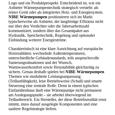
Logo und ein Produktprospekt. Entscheidend ist, wie ein
Anbieter Wärmepumpentechnik strategisch versteht: als
reines Gerät oder als integriertes Heiz- und Energiesystem.
NIBE Wärmepumpen
positionieren sich im Markt
typischerweise als Anbieter, der langfristige Effizienz nicht
nur über den Verdichter oder die Jahresarbeitszahl
kommuniziert, sondern über das Gesamtpaket aus
Hydraulik, Speichertechnik, Regelung und optionaler
Einbindung weiterer Energieströme.
Charakteristisch ist eine klare Ausrichtung auf europäische
Heizrealitäten: wechselnde Außentemperaturen,
unterschiedliche Gebäudestandards, teils anspruchsvolle
Sanierungssituationen und der Wunsch,
Warmwasserkomfort sowie Heizstabilität gleichzeitig zu
sichern. Genau deshalb spielen bei
NIBE Wärmepumpen
Themen wie modulierte Leistungsanpassung
(Teillastfähigkeit), leise Betriebsweise (Schall) und smarte
Steuerung eine zentrale Rolle. Denn in einem typischen
Einfamilienhaus läuft eine Wärmepumpe nicht permanent
am Auslegungspunkt – sie arbeitet überwiegend im
Teillastbereich. Ein Hersteller, der diese Betriebsrealität ernst
nimmt, muss darauf ausgelegte Komponenten und eine
saubere Regelstrategie liefern.