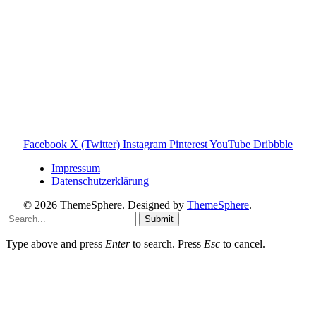
Weitere nützliche Webseiten
Solaranlage Blog
Balkonkraftwerk Blog
Wärmepumpe Blog
Photovoltaik Ratgeber
Sanierungs Ratgeber
Facebook
X (Twitter)
Instagram
Pinterest
YouTube
Dribbble
Impressum
Datenschutzerklärung
© 2026 ThemeSphere. Designed by
ThemeSphere
.
Submit
Type above and press
Enter
to search. Press
Esc
to cancel.