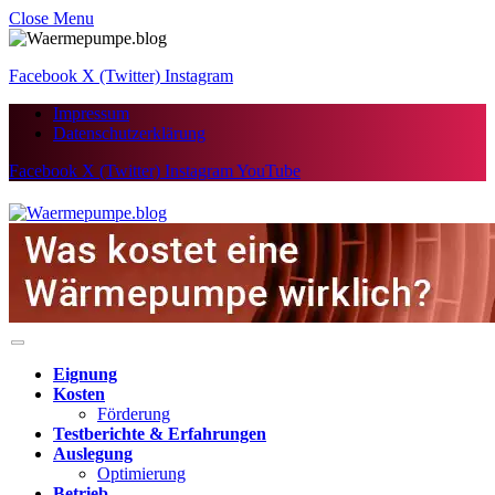
Close Menu
Facebook
X (Twitter)
Instagram
Impressum
Datenschutzerklärung
Facebook
X (Twitter)
Instagram
YouTube
Eignung
Kosten
Förderung
Testberichte & Erfahrungen
Auslegung
Optimierung
Betrieb