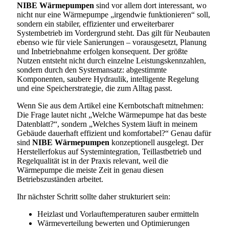
NIBE Wärmepumpen
sind vor allem dort interessant, wo
nicht nur eine Wärmepumpe „irgendwie funktionieren“ soll,
sondern ein stabiler, effizienter und erweiterbarer
Systembetrieb im Vordergrund steht. Das gilt für Neubauten
ebenso wie für viele Sanierungen – vorausgesetzt, Planung
und Inbetriebnahme erfolgen konsequent. Der größte
Nutzen entsteht nicht durch einzelne Leistungskennzahlen,
sondern durch den Systemansatz: abgestimmte
Komponenten, saubere Hydraulik, intelligente Regelung
und eine Speicherstrategie, die zum Alltag passt.
Wenn Sie aus dem Artikel eine Kernbotschaft mitnehmen:
Die Frage lautet nicht „Welche Wärmepumpe hat das beste
Datenblatt?“, sondern „Welches System läuft in meinem
Gebäude dauerhaft effizient und komfortabel?“ Genau dafür
sind
NIBE Wärmepumpen
konzeptionell ausgelegt. Der
Herstellerfokus auf Systemintegration, Teillastbetrieb und
Regelqualität ist in der Praxis relevant, weil die
Wärmepumpe die meiste Zeit in genau diesen
Betriebszuständen arbeitet.
Ihr nächster Schritt sollte daher strukturiert sein:
Heizlast und Vorlauftemperaturen sauber ermitteln
Wärmeverteilung bewerten und Optimierungen