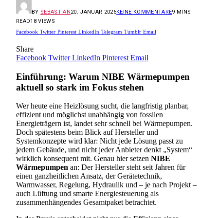
BY
SEBASTIAN
20. JANUAR 2026
KEINE KOMMENTARE
9 MINS
READ
18
VIEWS
Facebook
Twitter
Pinterest
LinkedIn
Telegram
Tumblr
Email
Share
Facebook
Twitter
LinkedIn
Pinterest
Email
Einführung: Warum NIBE Wärmepumpen
aktuell so stark im Fokus stehen
Wer heute eine Heizlösung sucht, die langfristig planbar,
effizient und möglichst unabhängig von fossilen
Energieträgern ist, landet sehr schnell bei Wärmepumpen.
Doch spätestens beim Blick auf Hersteller und
Systemkonzepte wird klar: Nicht jede Lösung passt zu
jedem Gebäude, und nicht jeder Anbieter denkt „System“
wirklich konsequent mit. Genau hier setzen
NIBE
Wärmepumpen
an: Der Hersteller steht seit Jahren für
einen ganzheitlichen Ansatz, der Gerätetechnik,
Warmwasser, Regelung, Hydraulik und – je nach Projekt –
auch Lüftung und smarte Energiesteuerung als
zusammenhängendes Gesamtpaket betrachtet.