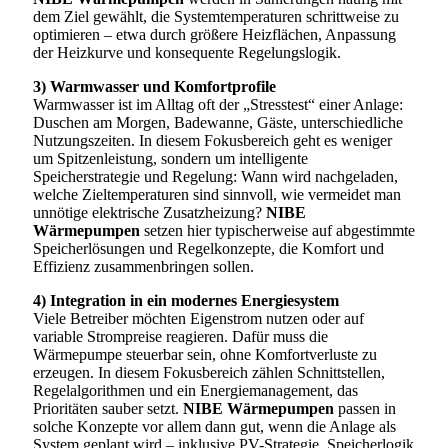
dem Ziel gewählt, die Systemtemperaturen schrittweise zu
optimieren – etwa durch größere Heizflächen, Anpassung
der Heizkurve und konsequente Regelungslogik.
3) Warmwasser und Komfortprofile
Warmwasser ist im Alltag oft der „Stresstest“ einer Anlage:
Duschen am Morgen, Badewanne, Gäste, unterschiedliche
Nutzungszeiten. In diesem Fokusbereich geht es weniger
um Spitzenleistung, sondern um intelligente
Speicherstrategie und Regelung: Wann wird nachgeladen,
welche Zieltemperaturen sind sinnvoll, wie vermeidet man
unnötige elektrische Zusatzheizung?
NIBE
Wärmepumpen
setzen hier typischerweise auf abgestimmte
Speicherlösungen und Regelkonzepte, die Komfort und
Effizienz zusammenbringen sollen.
4) Integration in ein modernes Energiesystem
Viele Betreiber möchten Eigenstrom nutzen oder auf
variable Strompreise reagieren. Dafür muss die
Wärmepumpe steuerbar sein, ohne Komfortverluste zu
erzeugen. In diesem Fokusbereich zählen Schnittstellen,
Regelalgorithmen und ein Energiemanagement, das
Prioritäten sauber setzt.
NIBE Wärmepumpen
passen in
solche Konzepte vor allem dann gut, wenn die Anlage als
System geplant wird – inklusive PV-Strategie, Speicherlogik