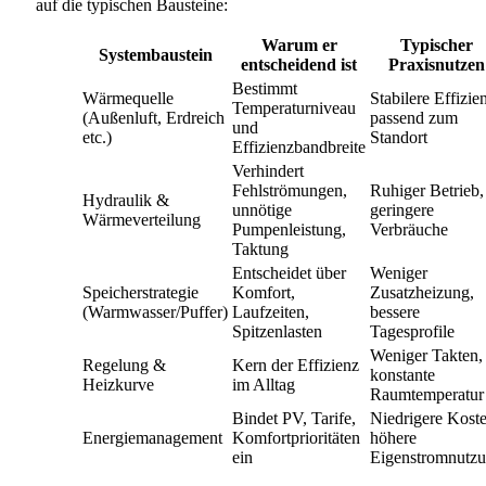
auf die typischen Bausteine:
Warum er
Typischer
Systembaustein
entscheidend ist
Praxisnutzen
Bestimmt
Wärmequelle
Stabilere Effizie
Temperaturniveau
(Außenluft, Erdreich
passend zum
und
etc.)
Standort
Effizienzbandbreite
Verhindert
Fehlströmungen,
Ruhiger Betrieb,
Hydraulik &
unnötige
geringere
Wärmeverteilung
Pumpenleistung,
Verbräuche
Taktung
Entscheidet über
Weniger
Speicherstrategie
Komfort,
Zusatzheizung,
(Warmwasser/Puffer)
Laufzeiten,
bessere
Spitzenlasten
Tagesprofile
Weniger Takten,
Regelung &
Kern der Effizienz
konstante
Heizkurve
im Alltag
Raumtemperatur
Bindet PV, Tarife,
Niedrigere Koste
Energiemanagement
Komfortprioritäten
höhere
ein
Eigenstromnutz