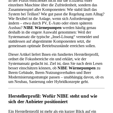
In der Praxis entscheidet nicht nur die Effizienz einer
einzelnen Maschine über die Zufriedenheit, sondern das
Zusammenspiel aller Komponenten: Wie stabil läuft das
System bei Teillast? Wie gut passt die Regelung zum Alltag?
Wie flexibel ist die Anlage, wenn sich Anforderungen
ändern – etwa durch PV, E-Auto oder einen späteren
Ausbau?
NIBE Wärmepumpen
werden häufig genau
deshalb in die engere Auswahl genommen: Weil der
Systemansatz die typische „Insel-Lösung“ vermeidet und
stattdessen auf abgestimmte Komponenten setzt, die
gemeinsam optimale Betriebszustände erreichen sollen.
Dieser Artikel liefert Ihnen ein fundiertes Herstellerprofil,
ordnet die Fokusbereiche ein und erklärt, wie der
Systemansatz gedacht ist. Ziel ist, dass Sie nach dem Lesen
besser einschätzen können, ob
NIBE Wärmepumpen
zu
Ihrem Gebäude, Ihrem Nutzungsverhalten und Ihrer
Modernisierungsstrategie passen – unabhängig davon, ob es
um Neubau, Sanierung oder Hybridkonzepte geht.
Herstellerprofil: Wofür NIBE steht und wie
sich der Anbieter positioniert
Ein Herstellerprofil ist mehr als ein kurzer Blick auf ein