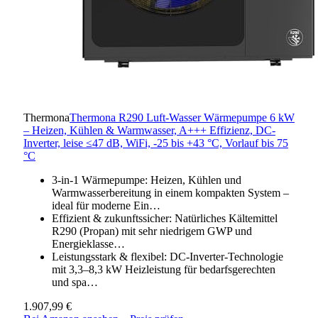
Thermona
Thermona R290 Luft-Wasser Wärmepumpe 6 kW
– Heizen, Kühlen & Warmwasser, A+++ Effizienz, DC-
Inverter, leise ≤47 dB, WiFi, -25 bis +43 °C, Vorlauf bis 75
°C
3-in-1 Wärmepumpe: Heizen, Kühlen und
Warmwasserbereitung in einem kompakten System –
ideal für moderne Ein…
Effizient & zukunftssicher: Natürliches Kältemittel
R290 (Propan) mit sehr niedrigem GWP und
Energieklasse…
Leistungsstark & flexibel: DC-Inverter-Technologie
mit 3,3–8,3 kW Heizleistung für bedarfsgerechten
und spa…
1.907,99 €