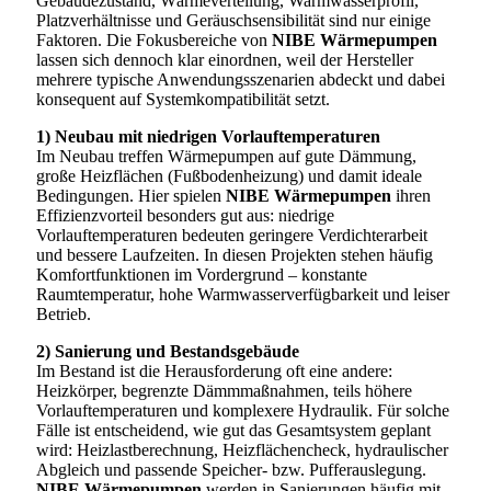
Gebäudezustand, Wärmeverteilung, Warmwasserprofil,
Platzverhältnisse und Geräuschsensibilität sind nur einige
Faktoren. Die Fokusbereiche von
NIBE Wärmepumpen
lassen sich dennoch klar einordnen, weil der Hersteller
mehrere typische Anwendungsszenarien abdeckt und dabei
konsequent auf Systemkompatibilität setzt.
1) Neubau mit niedrigen Vorlauftemperaturen
Im Neubau treffen Wärmepumpen auf gute Dämmung,
große Heizflächen (Fußbodenheizung) und damit ideale
Bedingungen. Hier spielen
NIBE Wärmepumpen
ihren
Effizienzvorteil besonders gut aus: niedrige
Vorlauftemperaturen bedeuten geringere Verdichterarbeit
und bessere Laufzeiten. In diesen Projekten stehen häufig
Komfortfunktionen im Vordergrund – konstante
Raumtemperatur, hohe Warmwasserverfügbarkeit und leiser
Betrieb.
2) Sanierung und Bestandsgebäude
Im Bestand ist die Herausforderung oft eine andere:
Heizkörper, begrenzte Dämmmaßnahmen, teils höhere
Vorlauftemperaturen und komplexere Hydraulik. Für solche
Fälle ist entscheidend, wie gut das Gesamtsystem geplant
wird: Heizlastberechnung, Heizflächencheck, hydraulischer
Abgleich und passende Speicher- bzw. Pufferauslegung.
NIBE Wärmepumpen
werden in Sanierungen häufig mit