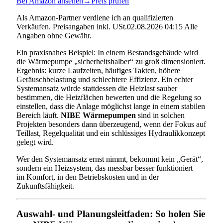
Bei Amazon ansehen
→
Preis prüfen
Als Amazon-Partner verdiene ich an qualifizierten
Verkäufen. Preisangaben inkl. USt.02.08.2026 04:15 Alle
Angaben ohne Gewähr.
Ein praxisnahes Beispiel: In einem Bestandsgebäude wird
die Wärmepumpe „sicherheitshalber“ zu groß dimensioniert.
Ergebnis: kurze Laufzeiten, häufiges Takten, höhere
Geräuschbelastung und schlechtere Effizienz. Ein echter
Systemansatz würde stattdessen die Heizlast sauber
bestimmen, die Heizflächen bewerten und die Regelung so
einstellen, dass die Anlage möglichst lange in einem stabilen
Bereich läuft.
NIBE Wärmepumpen
sind in solchen
Projekten besonders dann überzeugend, wenn der Fokus auf
Teillast, Regelqualität und ein schlüssiges Hydraulikkonzept
gelegt wird.
Wer den Systemansatz ernst nimmt, bekommt kein „Gerät“,
sondern ein Heizsystem, das messbar besser funktioniert –
im Komfort, in den Betriebskosten und in der
Zukunftsfähigkeit.
Auswahl- und Planungsleitfaden: So holen Sie