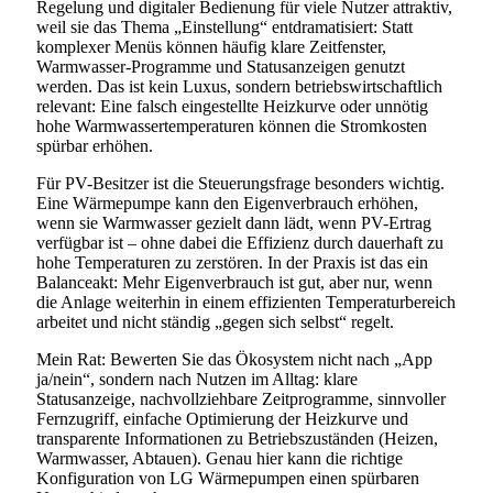
Regelung und digitaler Bedienung für viele Nutzer attraktiv,
weil sie das Thema „Einstellung“ entdramatisiert: Statt
komplexer Menüs können häufig klare Zeitfenster,
Warmwasser-Programme und Statusanzeigen genutzt
werden. Das ist kein Luxus, sondern betriebswirtschaftlich
relevant: Eine falsch eingestellte Heizkurve oder unnötig
hohe Warmwassertemperaturen können die Stromkosten
spürbar erhöhen.
Für PV-Besitzer ist die Steuerungsfrage besonders wichtig.
Eine Wärmepumpe kann den Eigenverbrauch erhöhen,
wenn sie Warmwasser gezielt dann lädt, wenn PV-Ertrag
verfügbar ist – ohne dabei die Effizienz durch dauerhaft zu
hohe Temperaturen zu zerstören. In der Praxis ist das ein
Balanceakt: Mehr Eigenverbrauch ist gut, aber nur, wenn
die Anlage weiterhin in einem effizienten Temperaturbereich
arbeitet und nicht ständig „gegen sich selbst“ regelt.
Mein Rat: Bewerten Sie das Ökosystem nicht nach „App
ja/nein“, sondern nach Nutzen im Alltag: klare
Statusanzeige, nachvollziehbare Zeitprogramme, sinnvoller
Fernzugriff, einfache Optimierung der Heizkurve und
transparente Informationen zu Betriebszuständen (Heizen,
Warmwasser, Abtauen). Genau hier kann die richtige
Konfiguration von LG Wärmepumpen einen spürbaren