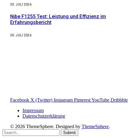
30. JULI 2026
Nibe F1255 Test: Leistung und Effizienz im
Erfahrungsbericht
30. JULI 2026
Weitere nützliche Webseiten
Solaranlage Blog
Balkonkraftwerk Blog
Wärmepumpe Blog
Photovoltaik Ratgeber
Sanierungs Ratgeber
Facebook
X (Twitter)
Instagram
Pinterest
YouTube
Dribbble
Impressum
Datenschutzerklärung
© 2026 ThemeSphere. Designed by
ThemeSphere
.
Submit