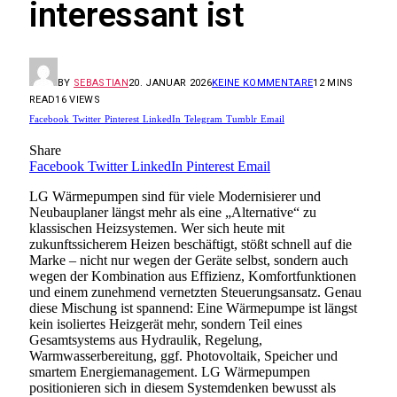
interessant ist
BY
SEBASTIAN
20. JANUAR 2026
KEINE KOMMENTARE
12 MINS
READ
16
VIEWS
Facebook
Twitter
Pinterest
LinkedIn
Telegram
Tumblr
Email
Share
Facebook
Twitter
LinkedIn
Pinterest
Email
LG Wärmepumpen sind für viele Modernisierer und
Neubauplaner längst mehr als eine „Alternative“ zu
klassischen Heizsystemen. Wer sich heute mit
zukunftssicherem Heizen beschäftigt, stößt schnell auf die
Marke – nicht nur wegen der Geräte selbst, sondern auch
wegen der Kombination aus Effizienz, Komfortfunktionen
und einem zunehmend vernetzten Steuerungsansatz. Genau
diese Mischung ist spannend: Eine Wärmepumpe ist längst
kein isoliertes Heizgerät mehr, sondern Teil eines
Gesamtsystems aus Hydraulik, Regelung,
Warmwasserbereitung, ggf. Photovoltaik, Speicher und
smartem Energiemanagement. LG Wärmepumpen
positionieren sich in diesem Systemdenken bewusst als