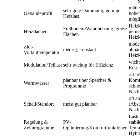
S
mittl
sehr gute Dämmung, geringe
Gebäudeprofil
höher
Heizlast
mögl
Heizk
Fußboden-/Wandheizung, große
Heizflächen
gemis
Flächen
Heizk
moder
Ziel-
niedrig, konstant
abhän
Vorlauftemperatur
Heizk
wicht
Modulation/Teillast
sehr wichtig für Effizienz
Reser
oft h
planbar über Speicher &
Komfo
Warmwasser
Programme
schne
Nach
oft a
Schall/Standort
meist gut planbar
(Abst
Nach
Last
Regelung &
PV-
stabil
Zeitprogramme
Optimierung/Komfortfunktionen
Tempe
Hybri