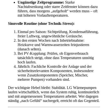
Ungünstige Zeitprogramme:
Starke
Nachtabsenkung oder starre Zeitfenster können dazu
führen, dass morgens „aufgeholt“ werden muss – oft
mit höheren Vorlauftemperaturen.
Sinnvolle Routine (ohne Technik-Stress):
Einmal pro Saison: Sichtprüfung, Kondensatführung,
freier Luftweg, ungewöhnliche Geräusche.
In den ersten Wochen nach Inbetriebnahme:
Heizkurve und Warmwasserzeiten feinjustieren
(danach selten).
Bei PV-Kopplung: Prüfen, ob Eigenverbrauch
tatsächlich steigt, ohne dass Temperaturen unnötig
hoch laufen.
Jährlich: Fachliche Kontrolle der Anlage und der
sicherheitsrelevanten Komponenten, insbesondere
wenn Zusatzkomponenten (Speicher, Mischer,
mehrere Pumpen) vorhanden sind.
Der wichtigste Hebel bleibt: Stabilität. LG Wärmepumpen
laufen wirtschaftlich, wenn das System ruhig, kontinuierlich
und mit angemessenen Temperaturen arbeitet. Wer dagegen
ständig „nach Gefühl“ nachregelt, erreicht oft das Gegenteil.