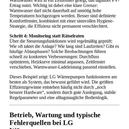
Warmwasser wird in ein Zeitfenster gelegt, das tagsüber PV-
Ertrag nutzt. Wichtig ist dabei eine klare Grenze:
Warmwasser darf nicht dauerhaft auf unnötig hohe
Temperaturen hochgezogen werden. Besser sind definierte
Komfortfenster, kombiniert mit einer sinnvollen Hygiene-
Strategie, die Effizienz nicht permanent verschlechtert.
Schritt 4: Monitoring statt Rätselraten
Über die Steuerungsfunktionen wird regelmäßig geprüft:
Wie oft taktet die Anlage? Wie lang sind Laufzeiten? Gibt es
häufige Abtauphasen? Solche Beobachtungen führen
schnell zu konkreten Verbesserungen: Durchfluss
optimieren, Heizkurve minimal anpassen, Zeitfenster
verschieben, Warmwasser-Ladeleistung passend einstellen.
Dieses Beispiel zeigt: LG Wärmepumpen funktionieren am
besten als System, das bewusst geführt wird. Die größten
Effizienzgewinne entstehen häufig nicht durch „noch
bessere Hardware“, sondern durch gute Auslegung, stabile
Regelparameter und eine alltagstaugliche Bedienlogik.
Betrieb, Wartung und typische
Fehlerquellen bei LG