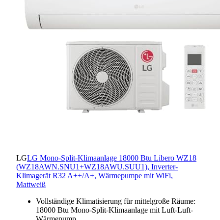
LG
LG Mono-Split-Klimaanlage 18000 Btu Libero WZ18
(WZ18AWN.SNU1+WZ18AWU.SUU1), Inverter-
Klimagerät R32 A++/A+, Wärmepumpe mit WiFi,
Mattweiß
Vollständige Klimatisierung für mittelgroße Räume:
18000 Btu Mono-Split-Klimaanlage mit Luft-Luft-
Wärmepump…