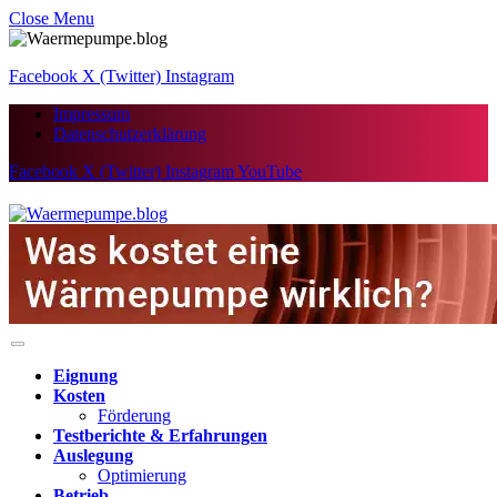
Close Menu
Facebook
X (Twitter)
Instagram
Impressum
Datenschutzerklärung
Facebook
X (Twitter)
Instagram
YouTube
Eignung
Kosten
Förderung
Testberichte & Erfahrungen
Auslegung
Optimierung
Betrieb