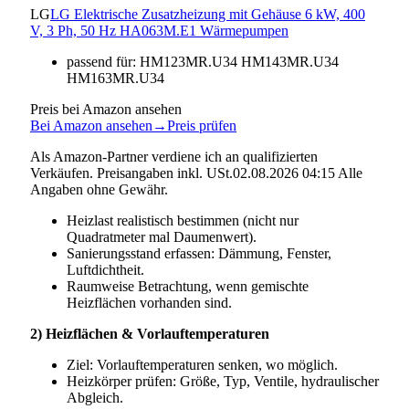
LG
LG Elektrische Zusatzheizung mit Gehäuse 6 kW, 400
V, 3 Ph, 50 Hz HA063M.E1 Wärmepumpen
passend für: HM123MR.U34 HM143MR.U34
HM163MR.U34
Preis bei Amazon ansehen
Bei Amazon ansehen
→
Preis prüfen
Als Amazon-Partner verdiene ich an qualifizierten
Verkäufen. Preisangaben inkl. USt.02.08.2026 04:15 Alle
Angaben ohne Gewähr.
Heizlast realistisch bestimmen (nicht nur
Quadratmeter mal Daumenwert).
Sanierungsstand erfassen: Dämmung, Fenster,
Luftdichtheit.
Raumweise Betrachtung, wenn gemischte
Heizflächen vorhanden sind.
2) Heizflächen & Vorlauftemperaturen
Ziel: Vorlauftemperaturen senken, wo möglich.
Heizkörper prüfen: Größe, Typ, Ventile, hydraulischer
Abgleich.