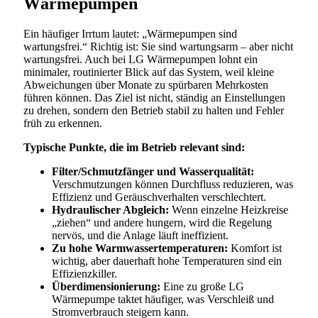
Wärmepumpen
Ein häufiger Irrtum lautet: „Wärmepumpen sind
wartungsfrei.“ Richtig ist: Sie sind wartungsarm – aber nicht
wartungsfrei. Auch bei LG Wärmepumpen lohnt ein
minimaler, routinierter Blick auf das System, weil kleine
Abweichungen über Monate zu spürbaren Mehrkosten
führen können. Das Ziel ist nicht, ständig an Einstellungen
zu drehen, sondern den Betrieb stabil zu halten und Fehler
früh zu erkennen.
Typische Punkte, die im Betrieb relevant sind:
Filter/Schmutzfänger und Wasserqualität:
Verschmutzungen können Durchfluss reduzieren, was
Effizienz und Geräuschverhalten verschlechtert.
Hydraulischer Abgleich:
Wenn einzelne Heizkreise
„ziehen“ und andere hungern, wird die Regelung
nervös, und die Anlage läuft ineffizient.
Zu hohe Warmwassertemperaturen:
Komfort ist
wichtig, aber dauerhaft hohe Temperaturen sind ein
Effizienzkiller.
Überdimensionierung:
Eine zu große LG
Wärmepumpe taktet häufiger, was Verschleiß und
Stromverbrauch steigern kann.