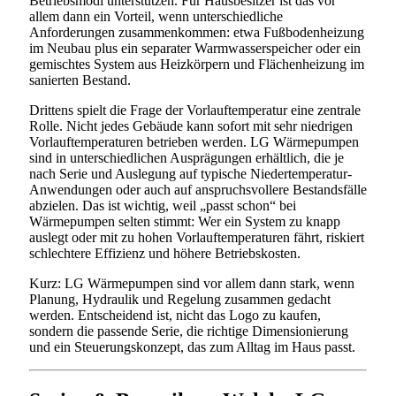
Betriebsmodi unterstützen. Für Hausbesitzer ist das vor
allem dann ein Vorteil, wenn unterschiedliche
Anforderungen zusammenkommen: etwa Fußbodenheizung
im Neubau plus ein separater Warmwasserspeicher oder ein
gemischtes System aus Heizkörpern und Flächenheizung im
sanierten Bestand.
Drittens spielt die Frage der Vorlauftemperatur eine zentrale
Rolle. Nicht jedes Gebäude kann sofort mit sehr niedrigen
Vorlauftemperaturen betrieben werden. LG Wärmepumpen
sind in unterschiedlichen Ausprägungen erhältlich, die je
nach Serie und Auslegung auf typische Niedertemperatur-
Anwendungen oder auch auf anspruchsvollere Bestandsfälle
abzielen. Das ist wichtig, weil „passt schon“ bei
Wärmepumpen selten stimmt: Wer ein System zu knapp
auslegt oder mit zu hohen Vorlauftemperaturen fährt, riskiert
schlechtere Effizienz und höhere Betriebskosten.
Kurz: LG Wärmepumpen sind vor allem dann stark, wenn
Planung, Hydraulik und Regelung zusammen gedacht
werden. Entscheidend ist, nicht das Logo zu kaufen,
sondern die passende Serie, die richtige Dimensionierung
und ein Steuerungskonzept, das zum Alltag im Haus passt.