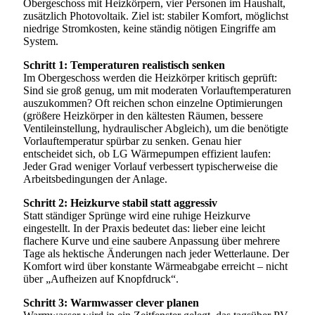
Obergeschoss mit Heizkörpern, vier Personen im Haushalt,
zusätzlich Photovoltaik. Ziel ist: stabiler Komfort, möglichst
niedrige Stromkosten, keine ständig nötigen Eingriffe am
System.
Schritt 1: Temperaturen realistisch senken
Im Obergeschoss werden die Heizkörper kritisch geprüft:
Sind sie groß genug, um mit moderaten Vorlauftemperaturen
auszukommen? Oft reichen schon einzelne Optimierungen
(größere Heizkörper in den kältesten Räumen, bessere
Ventileinstellung, hydraulischer Abgleich), um die benötigte
Vorlauftemperatur spürbar zu senken. Genau hier
entscheidet sich, ob LG Wärmepumpen effizient laufen:
Jeder Grad weniger Vorlauf verbessert typischerweise die
Arbeitsbedingungen der Anlage.
Schritt 2: Heizkurve stabil statt aggressiv
Statt ständiger Sprünge wird eine ruhige Heizkurve
eingestellt. In der Praxis bedeutet das: lieber eine leicht
flachere Kurve und eine saubere Anpassung über mehrere
Tage als hektische Änderungen nach jeder Wetterlaune. Der
Komfort wird über konstante Wärmeabgabe erreicht – nicht
über „Aufheizen auf Knopfdruck“.
Schritt 3: Warmwasser clever planen