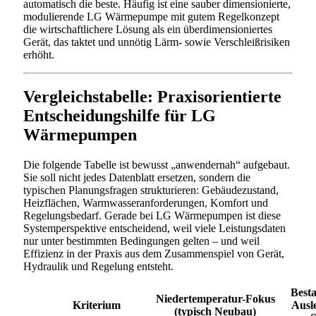
automatisch die beste. Häufig ist eine sauber dimensionierte,
modulierende LG Wärmepumpe mit gutem Regelkonzept
die wirtschaftlichere Lösung als ein überdimensioniertes
Gerät, das taktet und unnötig Lärm- sowie Verschleißrisiken
erhöht.
Vergleichstabelle: Praxisorientierte
Entscheidungshilfe für LG
Wärmepumpen
Die folgende Tabelle ist bewusst „anwendernah“ aufgebaut.
Sie soll nicht jedes Datenblatt ersetzen, sondern die
typischen Planungsfragen strukturieren: Gebäudezustand,
Heizflächen, Warmwasseranforderungen, Komfort und
Regelungsbedarf. Gerade bei LG Wärmepumpen ist diese
Systemperspektive entscheidend, weil viele Leistungsdaten
nur unter bestimmten Bedingungen gelten – und weil
Effizienz in der Praxis aus dem Zusammenspiel von Gerät,
Hydraulik und Regelung entsteht.
Besta
Niedertemperatur-Fokus
Kriterium
Ausl
(typisch Neubau)