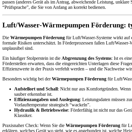
passen (anderes Gerät als im Antrag, abweichende Leistung, unklare
“Prüfsprache”, die Sie von Anfang an korrekt bedienen.
Luft/Wasser-Wärmepumpen Förderung: typis
Die
Wärmepumpen Förderung
für Luft/Wasser-Systeme wirkt auf 
formale Risiken unterschätzt. In Förderprozessen fallen Luft/Wass
unplausibel sind.
Ein häufiger Stolperstein ist die
Abgrenzung des Systems
: Ist es e
Förderstellen erwarten, dass die eingereichten Unterlagen diese Frag
Effizienzwerte in der Praxis verfehlt werden – und die Nachweise wi
Besonders wichtig bei der
Wärmepumpen Förderung
für Luft/Wass
Aufstellort und Schall
: Nicht nur aus Komfortgründen. Wenn d
sauber erkennbar ist.
Effizienzangaben und Auslegung
: Leistungsdaten müssen zu
Vorlauftemperatur strategisch “wackeln”.
Hydraulik & Betriebsweise
: Förderfähig ist nicht nur das G
Klassiker.
Praxisnaher Check: Wenn Sie die
Wärmepumpen Förderung
für Lu
erklären, welches Gerät wo steht, wie es angebunden ist, welche He