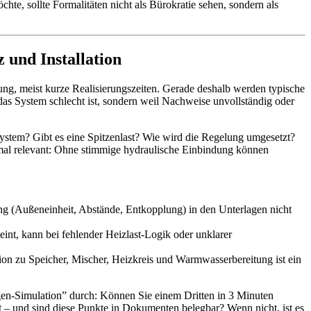
chte, sollte Formalitäten nicht als Bürokratie sehen, sondern als
 und Installation
ung, meist kurze Realisierungszeiten. Gerade deshalb werden typische
 das System schlecht ist, sondern weil Nachweise unvollständig oder
stem? Gibt es eine Spitzenlast? Wie wird die Regelung umgesetzt?
mal relevant: Ohne stimmige hydraulische Einbindung können
ng (Außeneinheit, Abstände, Entkopplung) in den Unterlagen nicht
nt, kann bei fehlender Heizlast-Logik oder unklarer
ion zu Speicher, Mischer, Heizkreis und Warmwasserbereitung ist ein
gen-Simulation” durch: Können Sie einem Dritten in 3 Minuten
 – und sind diese Punkte in Dokumenten belegbar? Wenn nicht, ist es