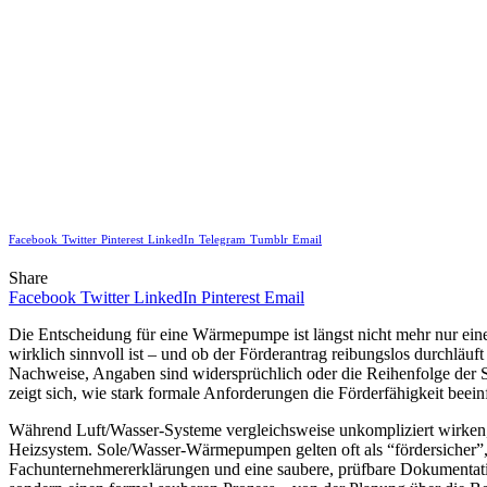
Facebook
Twitter
Pinterest
LinkedIn
Telegram
Tumblr
Email
Share
Facebook
Twitter
LinkedIn
Pinterest
Email
Die Entscheidung für eine Wärmepumpe ist längst nicht mehr nur eine
wirklich sinnvoll ist – und ob der Förderantrag reibungslos durchläuft o
Nachweise, Angaben sind widersprüchlich oder die Reihenfolge der S
zeigt sich, wie stark formale Anforderungen die Förderfähigkeit beei
Während Luft/Wasser-Systeme vergleichsweise unkompliziert wirken, l
Heizsystem. Sole/Wasser-Wärmepumpen gelten oft als “fördersicher”, 
Fachunternehmererklärungen und eine saubere, prüfbare Dokumentat