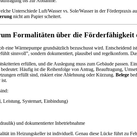
eauftragung bis zur Abnahme.
 welche Unterschiede Luft/Wasser vs. Sole/Wasser in der Förderpraxis
erung
nicht am Papier scheitert.
 Formalitäten über die Förderfähigkeit 
, ob eine Wärmepumpe grundsätzlich bezuschusst wird. Entscheidend is
efühlt sinnvoll”, sondern dokumentiert, plausibel und regelkonform. Das
tskriterien erfüllen, und die Auslegung muss zum Gebäude passen. Eine
bedeutet: Häufig ist die Reihenfolge von Antrag, Beauftragung, Umse
etzungen erfüllt sind, riskiert eine Ablehnung oder Kürzung.
Belege
bede
ist.
ind:
, Leistung, Systemart, Einbindung)
ydraulik) und dokumentierter Inbetriebnahme
ealität im Heizungskeller ist individuell. Genau diese Lücke führt zu 