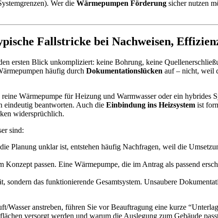
 Systemgrenzen). Wer die
Wärmepumpen Förderung
sicher nutzen mö
che Fallstricke bei Nachweisen, Effizienz
den ersten Blick unkompliziert: keine Bohrung, keine Quellenerschließ
er-Wärmepumpen häufig durch
Dokumentationslücken
auf – nicht, weil
ine reine Wärmepumpe für Heizung und Warmwasser oder ein hybrides Sy
en eindeutig beantworten. Auch die
Einbindung ins Heizsystem
ist for
rken widersprüchlich.
er sind:
ie Planung unklar ist, entstehen häufig Nachfragen, weil die Umsetzu
m Konzept passen. Eine Wärmepumpe, die im Antrag als passend erschei
erät, sondern das funktionierende Gesamtsystem. Unsaubere Dokumentat
ft/Wasser anstreben, führen Sie vor Beauftragung eine kurze “Unterla
izflächen versorgt werden und warum die Auslegung zum Gebäude passt