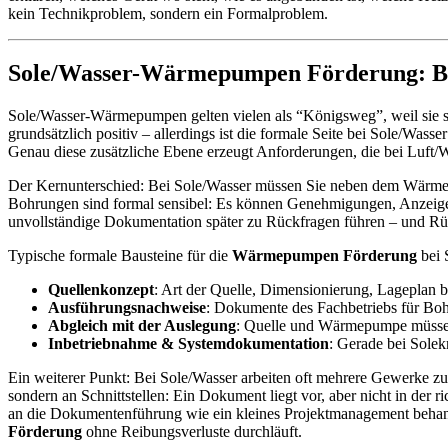
kein Technikproblem, sondern ein Formalproblem.
Sole/Wasser-Wärmepumpen Förderung: B
Sole/Wasser-Wärmepumpen gelten vielen als “Königsweg”, weil sie sta
grundsätzlich positiv – allerdings ist die formale Seite bei Sole/Wass
Genau diese zusätzliche Ebene erzeugt Anforderungen, die bei Luft/Wa
Der Kernunterschied: Bei Sole/Wasser müssen Sie neben dem Wärmep
Bohrungen sind formal sensibel: Es können Genehmigungen, Anzeigen o
unvollständige Dokumentation später zu Rückfragen führen – und Rü
Typische formale Bausteine für die
Wärmepumpen Förderung
bei 
Quellenkonzept
: Art der Quelle, Dimensionierung, Lageplan 
Ausführungsnachweise
: Dokumente des Fachbetriebs für Boh
Abgleich mit der Auslegung
: Quelle und Wärmepumpe müssen
Inbetriebnahme & Systemdokumentation
: Gerade bei Solek
Ein weiterer Punkt: Bei Sole/Wasser arbeiten oft mehrere Gewerke 
sondern an Schnittstellen: Ein Dokument liegt vor, aber nicht in der
an die Dokumentenführung wie ein kleines Projektmanagement behande
Förderung
ohne Reibungsverluste durchläuft.