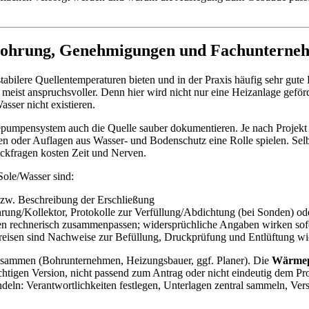
ohrung, Genehmigungen und Fachunterne
bilere Quellentemperaturen bieten und in der Praxis häufig sehr gute 
er meist anspruchsvoller. Denn hier wird nicht nur eine Heizanlage geför
sser nicht existieren.
umpensystem auch die Quelle sauber dokumentieren. Je nach Projekt 
der Auflagen aus Wasser- und Bodenschutz eine Rolle spielen. Selbst 
ckfragen kosten Zeit und Nerven.
Sole/Wasser sind:
bzw. Beschreibung der Erschließung
rung/Kollektor, Protokolle zur Verfüllung/Abdichtung (bei Sonden) ode
 rechnerisch zusammenpassen; widersprüchliche Angaben wirken sofo
reisen sind Nachweise zur Befüllung, Druckprüfung und Entlüftung wich
zusammen (Bohrunternehmen, Heizungsbauer, ggf. Planer). Die
Wärmep
 richtigen Version, nicht passend zum Antrag oder nicht eindeutig dem P
ln: Verantwortlichkeiten festlegen, Unterlagen zentral sammeln, Vers