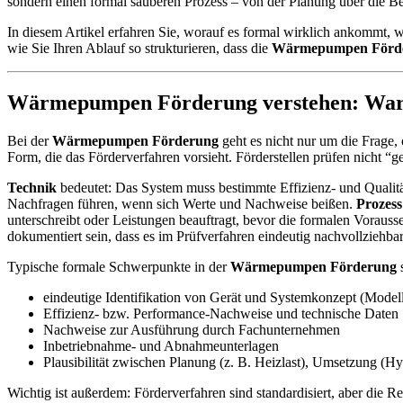
sondern einen formal sauberen Prozess – von der Planung über die B
In diesem Artikel erfahren Sie, worauf es formal wirklich ankommt,
wie Sie Ihren Ablauf so strukturieren, dass die
Wärmepumpen Förd
Wärmepumpen Förderung verstehen: Warum
Bei der
Wärmepumpen Förderung
geht es nicht nur um die Frage
Form, die das Förderverfahren vorsieht. Förderstellen prüfen nicht “g
Technik
bedeutet: Das System muss bestimmte Effizienz- und Qualitä
Nachfragen führen, wenn sich Werte und Nachweise beißen.
Prozess
unterschreibt oder Leistungen beauftragt, bevor die formalen Vorauss
dokumentiert sein, dass es im Prüfverfahren eindeutig nachvollziehbar 
Typische formale Schwerpunkte in der
Wärmepumpen Förderung
s
eindeutige Identifikation von Gerät und Systemkonzept (Modell
Effizienz- bzw. Performance-Nachweise und technische Daten
Nachweise zur Ausführung durch Fachunternehmen
Inbetriebnahme- und Abnahmeunterlagen
Plausibilität zwischen Planung (z. B. Heizlast), Umsetzung (H
Wichtig ist außerdem: Förderverfahren sind standardisiert, aber die R