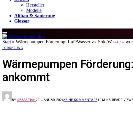
Hersteller
Modelle
Altbau & Sanierung
Glossar
Start
»
Wärmepumpen Förderung: Luft/Wasser vs. Sole/Wasser – wor
FÖRDERUNG
Wärmepumpen Förderung: L
ankommt
BY
SEBASTIAN
20. JANUAR 2026
KEINE KOMMENTARE
10 MINS READ
9
VIEW