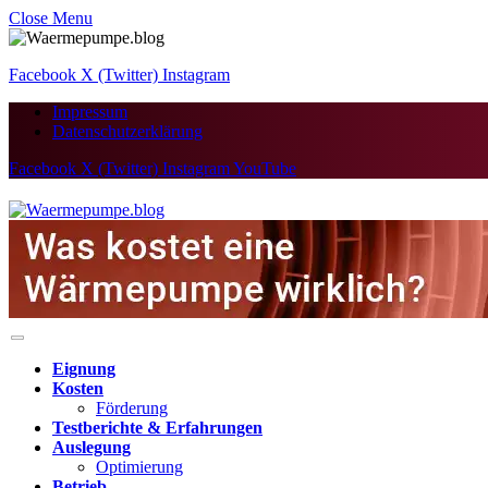
Close Menu
Facebook
X (Twitter)
Instagram
Impressum
Datenschutzerklärung
Facebook
X (Twitter)
Instagram
YouTube
Eignung
Kosten
Förderung
Testberichte & Erfahrungen
Auslegung
Optimierung
Betrieb