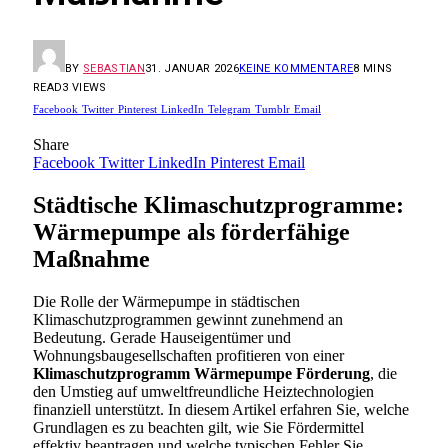
BY
SEBASTIAN
31. JANUAR 2026
KEINE KOMMENTARE
8 MINS
READ
3
VIEWS
Facebook
Twitter
Pinterest
LinkedIn
Telegram
Tumblr
Email
Share
Facebook
Twitter
LinkedIn
Pinterest
Email
Städtische Klimaschutzprogramme:
Wärmepumpe als förderfähige
Maßnahme
Die Rolle der Wärmepumpe in städtischen
Klimaschutzprogrammen gewinnt zunehmend an
Bedeutung. Gerade Hauseigentümer und
Wohnungsbaugesellschaften profitieren von einer
Klimaschutzprogramm Wärmepumpe Förderung
, die
den Umstieg auf umweltfreundliche Heiztechnologien
finanziell unterstützt. In diesem Artikel erfahren Sie, welche
Grundlagen es zu beachten gilt, wie Sie Fördermittel
effektiv beantragen und welche typischen Fehler Sie