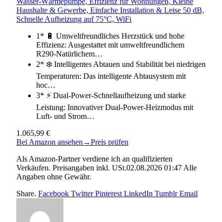
Wasser-Wärmepumpe, Effizienz für Wohnungen, Kleine
Haushalte & Gewerbe, Einfache Installation & Leise 50 dB,
Schnelle Aufheizung auf 75°C, WiFi
1* 🔋 Umweltfreundliches Herzstück und hohe
Effizienz: Ausgestattet mit umweltfreundlichem
R290-Natürlichem…
2* ❄️ Intelligentes Abtauen und Stabilität bei niedrigen
Temperaturen: Das intelligente Abtausystem mit
hoc…
3* ⚡ Dual-Power-Schnellaufheizung und starke
Leistung: Innovativer Dual-Power-Heizmodus mit
Luft- und Strom…
1.065,99 €
Bei Amazon ansehen
→
Preis prüfen
Als Amazon-Partner verdiene ich an qualifizierten
Verkäufen. Preisangaben inkl. USt.02.08.2026 01:47 Alle
Angaben ohne Gewähr.
Share.
Facebook
Twitter
Pinterest
LinkedIn
Tumblr
Email