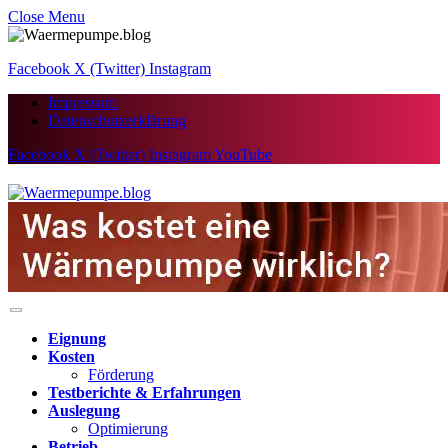
Close Menu
Facebook
X (Twitter)
Instagram
Impressum
Datenschutzerklärung
Facebook
X (Twitter)
Instagram
YouTube
Eignung
Kosten
Förderung
Testberichte & Erfahrungen
Auslegung
Optimierung
Betrieb