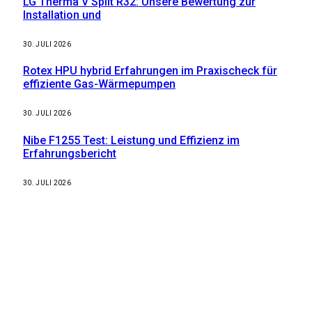
LG Therma V Split R32: Unsere Bewertung zur
Installation und
30. JULI 2026
Rotex HPU hybrid Erfahrungen im Praxischeck für
effiziente Gas-Wärmepumpen
30. JULI 2026
Nibe F1255 Test: Leistung und Effizienz im
Erfahrungsbericht
30. JULI 2026
Weitere nützliche Webseiten
Solaranlage Blog
Balkonkraftwerk Blog
Wärmepumpe Blog
Photovoltaik Ratgeber
Sanierungs Ratgeber