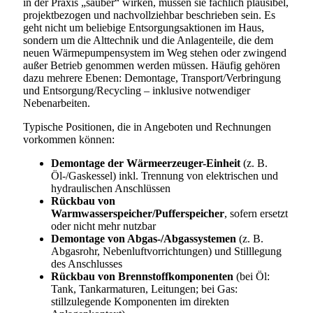
in der Praxis „sauber“ wirken, müssen sie fachlich plausibel,
projektbezogen und nachvollziehbar beschrieben sein. Es
geht nicht um beliebige Entsorgungsaktionen im Haus,
sondern um die Alttechnik und die Anlagenteile, die dem
neuen Wärmepumpensystem im Weg stehen oder zwingend
außer Betrieb genommen werden müssen. Häufig gehören
dazu mehrere Ebenen: Demontage, Transport/Verbringung
und Entsorgung/Recycling – inklusive notwendiger
Nebenarbeiten.
Typische Positionen, die in Angeboten und Rechnungen
vorkommen können:
Demontage der Wärmeerzeuger-Einheit
(z. B.
Öl-/Gaskessel) inkl. Trennung von elektrischen und
hydraulischen Anschlüssen
Rückbau von
Warmwasserspeicher/Pufferspeicher
, sofern ersetzt
oder nicht mehr nutzbar
Demontage von Abgas-/Abgassystemen
(z. B.
Abgasrohr, Nebenluftvorrichtungen) und Stilllegung
des Anschlusses
Rückbau von Brennstoffkomponenten
(bei Öl:
Tank, Tankarmaturen, Leitungen; bei Gas:
stillzulegende Komponenten im direkten