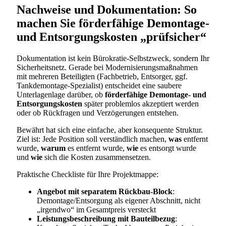
Nachweise und Dokumentation: So
machen Sie förderfähige Demontage-
und Entsorgungskosten „prüfsicher“
Dokumentation ist kein Bürokratie-Selbstzweck, sondern Ihr
Sicherheitsnetz. Gerade bei Modernisierungsmaßnahmen
mit mehreren Beteiligten (Fachbetrieb, Entsorger, ggf.
Tankdemontage-Spezialist) entscheidet eine saubere
Unterlagenlage darüber, ob
förderfähige Demontage- und
Entsorgungskosten
später problemlos akzeptiert werden
oder ob Rückfragen und Verzögerungen entstehen.
Bewährt hat sich eine einfache, aber konsequente Struktur.
Ziel ist: Jede Position soll verständlich machen,
was
entfernt
wurde,
warum
es entfernt wurde,
wie
es entsorgt wurde
und
wie
sich die Kosten zusammensetzen.
Praktische Checkliste für Ihre Projektmappe:
Angebot mit separatem Rückbau-Block
:
Demontage/Entsorgung als eigener Abschnitt, nicht
„irgendwo“ im Gesamtpreis versteckt
Leistungsbeschreibung mit Bauteilbezug
: