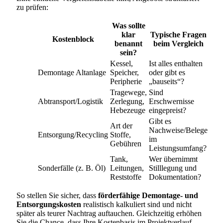
zu prüfen:
Was sollte
klar
Typische Fragen
Kostenblock
benannt
beim Vergleich
sein?
Kessel,
Ist alles enthalten
Demontage Altanlage
Speicher,
oder gibt es
Peripherie
„bauseits“?
Tragewege,
Sind
Abtransport/Logistik
Zerlegung,
Erschwernisse
Hebezeuge
eingepreist?
Gibt es
Art der
Nachweise/Belege
Entsorgung/Recycling
Stoffe,
im
Gebühren
Leistungsumfang?
Tank,
Wer übernimmt
Sonderfälle (z. B. Öl)
Leitungen,
Stilllegung und
Reststoffe
Dokumentation?
So stellen Sie sicher, dass
förderfähige Demontage- und
Entsorgungskosten
realistisch kalkuliert sind und nicht
später als teurer Nachtrag auftauchen. Gleichzeitig erhöhen
Sie die Chance, dass Ihre Kostenbasis im Projektverlauf