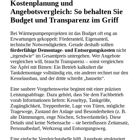
Kostenplanung und
Angebotsvergleich: So behalten Sie
Budget und Transparenz im Griff
Bei Wärmepumpenprojekten ist das Budget oft eng an
Erwartungen gekoppelt: Förderanteil, Eigenanteil,
technische Notwendigkeiten. Gerade deshalb sollten
förderfähige Demontage- und Entsorgungskosten
nicht
„irgendwie“ im Gesamtpreis untergehen. Wer Angebote
vergleichen will, braucht Transparenz – sonst vergleichen
Sie Äpfel mit Birnen: Ein Betrieb kalkuliert die
Tankdemontage vollständig ein, ein anderer rechnet nur den
Kesselausbau, und der dritte schreibt „bauseits“.
Eine saubere Vorgehensweise beginnt mit einer präzisen
Leistungsabfrage. Dazu gehört, dass Sie dem Fachbetrieb
vorab Informationen liefern: Kesseltyp, Tankgröße,
Zugänglichkeit, Treppenbreite, Lage von Türen, mögliche
Tragewege, Zustand der Anlage und Besonderheiten (z. B.
alte Dämmungen, enge Nischen, Schwerlastteile). Diese
Details sind keine Nebensache – sie beeinflussen Zeitansatz,
Personalbedarf, Werkzeug und Entsorgungsweg.
Eine einfache Vergleichstabelle hilft, Angebote strukturiert