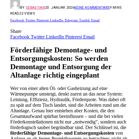
BY
SEBASTIAN
20. JANUAR 2026
KEINE KOMMENTARE
9 MINS
READ
22
VIEWS
Facebook
Twitter
Pinterest
LinkedIn
Telegram
Tumblr
Email
Share
Facebook
Twitter
LinkedIn
Pinterest
Email
Förderfähige Demontage- und
Entsorgungskosten: So werden
Demontage und Entsorgung der
Altanlage richtig eingeplant
Wer von einer alten Öl- oder Gasheizung auf eine
Wärmepumpe umsteigt, denkt zuerst an das neue System:
Leistung, Effizienz, Hydraulik, Förderquote. Was dabei oft
zu spät auf dem Tisch landet, sind die Arbeiten rund um die
Altanlage. Genau hier entstehen aber Kosten, die den
Gesamtaufwand spürbar beeinflussen – und die bei vielen
Förderkonstellationen nicht nur „notwendig“, sondern auch
förderlogisch sauber begründbar sind. Der Schlüssel ist, die
förderfähige Demontage- und Entsorgungskosten
von
Anfang an als festen Projektbaustein zu betrachten: nicht als