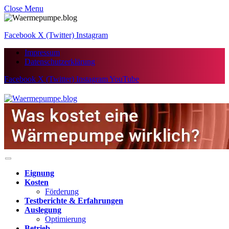
Close Menu
Facebook
X (Twitter)
Instagram
Impressum
Datenschutzerklärung
Facebook
X (Twitter)
Instagram
YouTube
Eignung
Kosten
Förderung
Testberichte & Erfahrungen
Auslegung
Optimierung
Betrieb