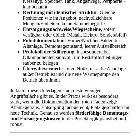
Kesseltyp, Speicher, Tank, Abgaswege, Peripherie –
klar benannt
Rechnung mit identischer Struktur
: Gleiche
Positionen wie im Angebot, nachvollziehbare
Mengen/Einheiten, keine Sammelbegriffe
Entsorgungsnachweise/Wiegescheine
, sofern
verfügbar oder üblich (Metall, Elektro, Sonderabfall)
Fotodokumentation
: Vorher/Nachher-Bilder der
Altanlage, Demontagezustand, leerer Aufstellbereich
Protokoll der Stilllegung
: insbesondere bei
Ölkomponenten sinnvoll, um Reststoffe/Leitungen
sauber zu belegen
Übergabevermerk
: kurze Notiz, dass die Altanlage
außer Betrieb ist und die neue Wärmepumpe den
Betrieb übernimmt
Je klarer diese Unterlagen sind, desto weniger
Angriffsfläche gibt es. In der Praxis wirkt es besonders
stark, wenn die Dokumentation den roten Faden zeigt:
Altanlage raus, Entsorgung fachgerecht, Platz geschaffen für
neue Technik. Genau so werden
förderfähige Demontage-
und Entsorgungskosten
in der Projektlogik plausibel und
robust.