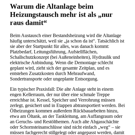
Warum die Altanlage beim
Heizungstausch mehr ist als „nur
raus damit“
Beim Austausch einer Bestandsheizung wird die Altanlage
häufig unterschätzt, weil sie „ja schon da ist“. Tatsächlich ist
sie aber der Startpunkt für alles, was danach kommt:
Platzbedarf, Leitungsführung, Aufstellflächen,
Schallschutzkonzept (bei Außeneinheiten), Hydraulik und
elektrische Anbindung. Wenn die Demontage schlecht
geplant wird, zieht sich der gesamte Zeitplan, und es
entstehen Zusatzkosten durch Mehraufwand,
Sondertransporte oder ungeplante Entsorgung.
Ein typischer Praxisfall: Die alte Anlage steht in einem
engen Kellerraum, der nur über eine schmale Treppe
erreichbar ist. Kessel, Speicher und Verrohrung müssen
zerlegt, gesichert und in Etappen abtransportiert werden. Bei
Ölheizungen kommen außerdem Rückbauarbeiten hinzu,
etwa am Öltank, an der Tankleitung, am Auffangraum oder
an Geruchs- und Restölthemen. Auch alte Abgasschächte
oder Schornsteinanschlüsse sind nicht einfach „weg“ – sie
müssen fachgerecht stillgelegt oder angepasst werden, damit