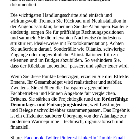
dokumentiert.
Die wichtigsten Handlungsschritte sind einfach und
wirkungsvoll: Trennen Sie Rückbau und Neuinstallation in
der Angebotsstruktur, benennen Sie die Altanlagen-Bauteile
eindeutig, sorgen Sie für prüffähige Rechnungspositionen
und sammeln Sie die relevanten Nachweise (mindestens
strukturiert, idealerweise mit Fotodokumentation). Achten
Sie außerdem darauf, Sonderfälle wie Öltanks, schwierige
Zugänge oder ungewöhnliche Altinstallationen früh zu
erkennen und im Budget abzubilden. So verhindern Sie,
dass der Rückbau „nebenbei“ passiert und später teuer wird.
Wenn Sie diese Punkte beherzigen, erzielen Sie drei Effekte:
Erstens, Ihr Gesamtbudget wird realistischer und stabiler.
Zweitens, Sie erhöhen die Transparenz gegenüber
Fachbetrieben und können Angebote fair vergleichen.
Drittens, Sie stärken die Projektlogik rund um
förderfähige
Demontage- und Entsorgungskosten
, weil Leistungen
und Belege nachvollziehbar zusammenpassen. Das Ergebnis
ist ein effizienter, sauberer Übergang von der Altanlage zur
modernen Wärmepumpe – technisch, organisatorisch und
finanziell.
Share.
Facebook
Twitter
Pinterest
LinkedIn
Tumblr
Email