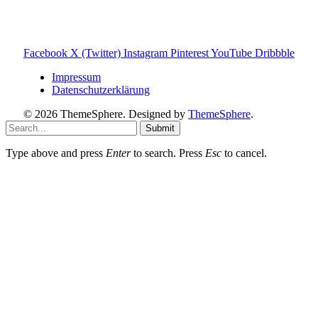
Photovoltaik Ratgeber
Sanierungs Ratgeber
Facebook
X (Twitter)
Instagram
Pinterest
YouTube
Dribbble
Impressum
Datenschutzerklärung
© 2026 ThemeSphere. Designed by
ThemeSphere
.
Submit
Type above and press
Enter
to search. Press
Esc
to cancel.