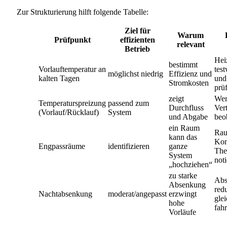
Zur Strukturierung hilft folgende Tabelle:
Ziel für
Warum
Prüfpunkt
effizienten
relevant
Betrieb
Hei
bestimmt
Vorlauftemperatur an
tes
möglichst niedrig
Effizienz und
kalten Tagen
und
Stromkosten
prü
zeigt
Wer
Temperaturspreizung
passend zum
Durchfluss
Ver
(Vorlauf/Rücklauf)
System
und Abgabe
beo
ein Raum
Rau
kann das
Kom
Engpassräume
identifizieren
ganze
The
System
not
„hochziehen“
zu starke
Abs
Absenkung
red
Nachtabsenkung
moderat/angepasst
erzwingt
gle
hohe
fah
Vorläufe