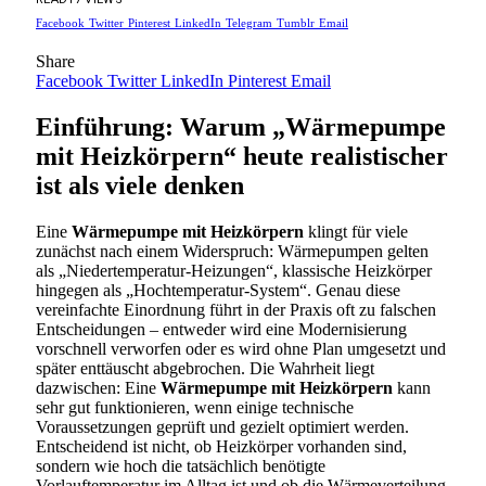
Facebook
Twitter
Pinterest
LinkedIn
Telegram
Tumblr
Email
Share
Facebook
Twitter
LinkedIn
Pinterest
Email
Einführung: Warum „Wärmepumpe
mit Heizkörpern“ heute realistischer
ist als viele denken
Eine
Wärmepumpe mit Heizkörpern
klingt für viele
zunächst nach einem Widerspruch: Wärmepumpen gelten
als „Niedertemperatur-Heizungen“, klassische Heizkörper
hingegen als „Hochtemperatur-System“. Genau diese
vereinfachte Einordnung führt in der Praxis oft zu falschen
Entscheidungen – entweder wird eine Modernisierung
vorschnell verworfen oder es wird ohne Plan umgesetzt und
später enttäuscht abgebrochen. Die Wahrheit liegt
dazwischen: Eine
Wärmepumpe mit Heizkörpern
kann
sehr gut funktionieren, wenn einige technische
Voraussetzungen geprüft und gezielt optimiert werden.
Entscheidend ist nicht, ob Heizkörper vorhanden sind,
sondern wie hoch die tatsächlich benötigte
Vorlauftemperatur im Alltag ist und ob die Wärmeverteilung