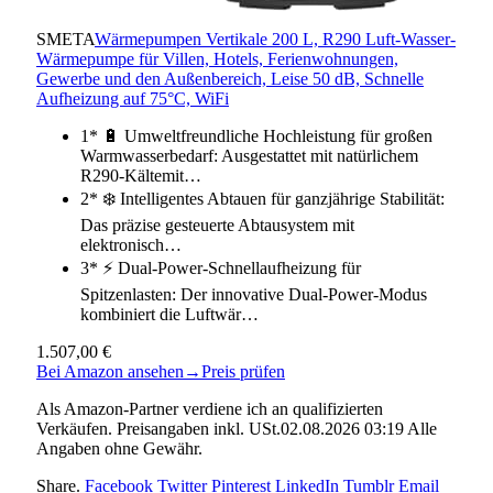
SMETA
Wärmepumpen Vertikale 200 L, R290 Luft-Wasser-
Wärmepumpe für Villen, Hotels, Ferienwohnungen,
Gewerbe und den Außenbereich, Leise 50 dB, Schnelle
Aufheizung auf 75°C, WiFi
1* 🔋 Umweltfreundliche Hochleistung für großen
Warmwasserbedarf: Ausgestattet mit natürlichem
R290-Kältemit…
2* ❄️ Intelligentes Abtauen für ganzjährige Stabilität:
Das präzise gesteuerte Abtausystem mit
elektronisch…
3* ⚡ Dual-Power-Schnellaufheizung für
Spitzenlasten: Der innovative Dual-Power-Modus
kombiniert die Luftwär…
1.507,00 €
Bei Amazon ansehen
→
Preis prüfen
Als Amazon-Partner verdiene ich an qualifizierten
Verkäufen. Preisangaben inkl. USt.02.08.2026 03:19 Alle
Angaben ohne Gewähr.
Share.
Facebook
Twitter
Pinterest
LinkedIn
Tumblr
Email