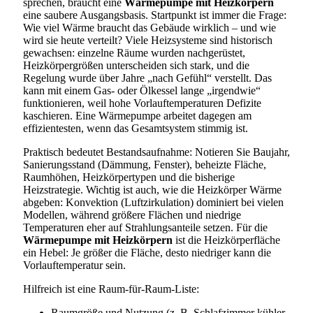
sprechen, braucht eine
Wärmepumpe mit Heizkörpern
eine saubere Ausgangsbasis. Startpunkt ist immer die Frage:
Wie viel Wärme braucht das Gebäude wirklich – und wie
wird sie heute verteilt? Viele Heizsysteme sind historisch
gewachsen: einzelne Räume wurden nachgerüstet,
Heizkörpergrößen unterscheiden sich stark, und die
Regelung wurde über Jahre „nach Gefühl“ verstellt. Das
kann mit einem Gas- oder Ölkessel lange „irgendwie“
funktionieren, weil hohe Vorlauftemperaturen Defizite
kaschieren. Eine Wärmepumpe arbeitet dagegen am
effizientesten, wenn das Gesamtsystem stimmig ist.
Praktisch bedeutet Bestandsaufnahme: Notieren Sie Baujahr,
Sanierungsstand (Dämmung, Fenster), beheizte Fläche,
Raumhöhen, Heizkörpertypen und die bisherige
Heizstrategie. Wichtig ist auch, wie die Heizkörper Wärme
abgeben: Konvektion (Luftzirkulation) dominiert bei vielen
Modellen, während größere Flächen und niedrige
Temperaturen eher auf Strahlungsanteile setzen. Für die
Wärmepumpe mit Heizkörpern
ist die Heizkörperfläche
ein Hebel: Je größer die Fläche, desto niedriger kann die
Vorlauftemperatur sein.
Hilfreich ist eine Raum-für-Raum-Liste:
Raumgröße und Nutzung (z. B. Schlafzimmer kühler,