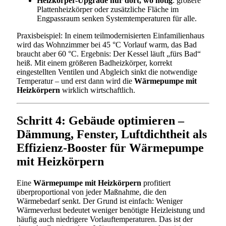
Heizkörper-Upgrade nur dort, wo nötig
: größere
Plattenheizkörper oder zusätzliche Fläche im
Engpassraum senken Systemtemperaturen für alle.
Praxisbeispiel: In einem teilmodernisierten Einfamilienhaus
wird das Wohnzimmer bei 45 °C Vorlauf warm, das Bad
braucht aber 60 °C. Ergebnis: Der Kessel läuft „fürs Bad“
heiß. Mit einem größeren Badheizkörper, korrekt
eingestellten Ventilen und Abgleich sinkt die notwendige
Temperatur – und erst dann wird die
Wärmepumpe mit
Heizkörpern
wirklich wirtschaftlich.
Schritt 4: Gebäude optimieren –
Dämmung, Fenster, Luftdichtheit als
Effizienz-Booster für Wärmepumpe
mit Heizkörpern
Eine
Wärmepumpe mit Heizkörpern
profitiert
überproportional von jeder Maßnahme, die den
Wärmebedarf senkt. Der Grund ist einfach: Weniger
Wärmeverlust bedeutet weniger benötigte Heizleistung und
häufig auch niedrigere Vorlauftemperaturen. Das ist der