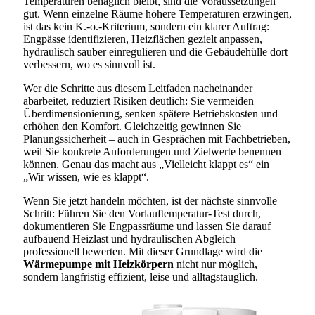
Temperaturen behaglich bleibt, sind die Voraussetzungen
gut. Wenn einzelne Räume höhere Temperaturen erzwingen,
ist das kein K.-o.-Kriterium, sondern ein klarer Auftrag:
Engpässe identifizieren, Heizflächen gezielt anpassen,
hydraulisch sauber einregulieren und die Gebäudehülle dort
verbessern, wo es sinnvoll ist.
Wer die Schritte aus diesem Leitfaden nacheinander
abarbeitet, reduziert Risiken deutlich: Sie vermeiden
Überdimensionierung, senken spätere Betriebskosten und
erhöhen den Komfort. Gleichzeitig gewinnen Sie
Planungssicherheit – auch in Gesprächen mit Fachbetrieben,
weil Sie konkrete Anforderungen und Zielwerte benennen
können. Genau das macht aus „Vielleicht klappt es“ ein
„Wir wissen, wie es klappt“.
Wenn Sie jetzt handeln möchten, ist der nächste sinnvolle
Schritt: Führen Sie den Vorlauftemperatur-Test durch,
dokumentieren Sie Engpassräume und lassen Sie darauf
aufbauend Heizlast und hydraulischen Abgleich
professionell bewerten. Mit dieser Grundlage wird die
Wärmepumpe mit Heizkörpern
nicht nur möglich,
sondern langfristig effizient, leise und alltagstauglich.