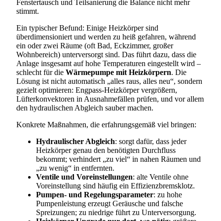
Fenstertausch und Teilsanierung die Balance nicht mehr
stimmt.
Ein typischer Befund: Einige Heizkörper sind
überdimensioniert und werden zu heiß gefahren, während
ein oder zwei Räume (oft Bad, Eckzimmer, großer
Wohnbereich) unterversorgt sind. Das führt dazu, dass die
Anlage insgesamt auf hohe Temperaturen eingestellt wird –
schlecht für die
Wärmepumpe mit Heizkörpern
. Die
Lösung ist nicht automatisch „alles raus, alles neu“, sondern
gezielt optimieren: Engpass-Heizkörper vergrößern,
Lüfterkonvektoren in Ausnahmefällen prüfen, und vor allem
den hydraulischen Abgleich sauber machen.
Konkrete Maßnahmen, die erfahrungsgemäß viel bringen:
Hydraulischer Abgleich
: sorgt dafür, dass jeder
Heizkörper genau den benötigten Durchfluss
bekommt; verhindert „zu viel“ in nahen Räumen und
„zu wenig“ in entfernten.
Ventile und Voreinstellungen
: alte Ventile ohne
Voreinstellung sind häufig ein Effizienzbremsklotz.
Pumpen- und Regelungsparameter
: zu hohe
Pumpenleistung erzeugt Geräusche und falsche
Spreizungen; zu niedrige führt zu Unterversorgung.