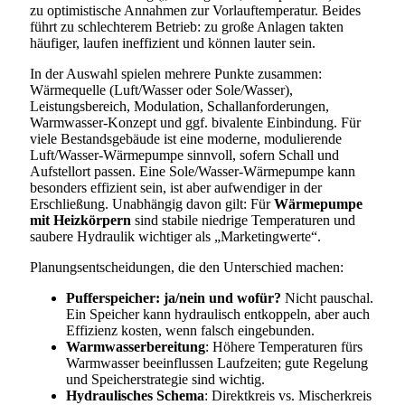
zu optimistische Annahmen zur Vorlauftemperatur. Beides
führt zu schlechterem Betrieb: zu große Anlagen takten
häufiger, laufen ineffizient und können lauter sein.
In der Auswahl spielen mehrere Punkte zusammen:
Wärmequelle (Luft/Wasser oder Sole/Wasser),
Leistungsbereich, Modulation, Schallanforderungen,
Warmwasser-Konzept und ggf. bivalente Einbindung. Für
viele Bestandsgebäude ist eine moderne, modulierende
Luft/Wasser-Wärmepumpe sinnvoll, sofern Schall und
Aufstellort passen. Eine Sole/Wasser-Wärmepumpe kann
besonders effizient sein, ist aber aufwendiger in der
Erschließung. Unabhängig davon gilt: Für
Wärmepumpe
mit Heizkörpern
sind stabile niedrige Temperaturen und
saubere Hydraulik wichtiger als „Marketingwerte“.
Planungsentscheidungen, die den Unterschied machen:
Pufferspeicher: ja/nein und wofür?
Nicht pauschal.
Ein Speicher kann hydraulisch entkoppeln, aber auch
Effizienz kosten, wenn falsch eingebunden.
Warmwasserbereitung
: Höhere Temperaturen fürs
Warmwasser beeinflussen Laufzeiten; gute Regelung
und Speicherstrategie sind wichtig.
Hydraulisches Schema
: Direktkreis vs. Mischerkreis