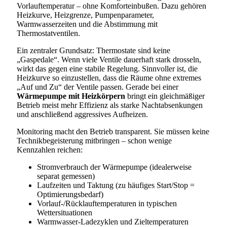
Vorlauftemperatur – ohne Komforteinbußen. Dazu gehören
Heizkurve, Heizgrenze, Pumpenparameter,
Warmwasserzeiten und die Abstimmung mit
Thermostatventilen.
Ein zentraler Grundsatz: Thermostate sind keine
„Gaspedale“. Wenn viele Ventile dauerhaft stark drosseln,
wirkt das gegen eine stabile Regelung. Sinnvoller ist, die
Heizkurve so einzustellen, dass die Räume ohne extremes
„Auf und Zu“ der Ventile passen. Gerade bei einer
Wärmepumpe mit Heizkörpern
bringt ein gleichmäßiger
Betrieb meist mehr Effizienz als starke Nachtabsenkungen
und anschließend aggressives Aufheizen.
Monitoring macht den Betrieb transparent. Sie müssen keine
Technikbegeisterung mitbringen – schon wenige
Kennzahlen reichen:
Stromverbrauch der Wärmepumpe (idealerweise
separat gemessen)
Laufzeiten und Taktung (zu häufiges Start/Stop =
Optimierungsbedarf)
Vorlauf-/Rücklauftemperaturen in typischen
Wettersituationen
Warmwasser-Ladezyklen und Zieltemperaturen