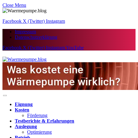
Close Menu
Facebook
X (Twitter)
Instagram
Impressum
Datenschutzerklärung
Facebook
X (Twitter)
Instagram
YouTube
Eignung
Kosten
Förderung
Testberichte & Erfahrungen
Auslegung
Optimierung
Betrieb