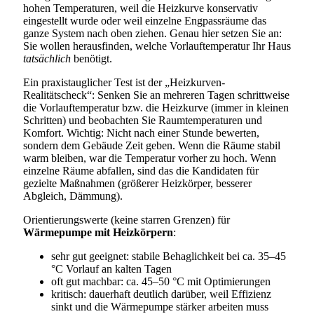
hohen Temperaturen, weil die Heizkurve konservativ
eingestellt wurde oder weil einzelne Engpassräume das
ganze System nach oben ziehen. Genau hier setzen Sie an:
Sie wollen herausfinden, welche Vorlauftemperatur Ihr Haus
tatsächlich
benötigt.
Ein praxistauglicher Test ist der „Heizkurven-
Realitätscheck“: Senken Sie an mehreren Tagen schrittweise
die Vorlauftemperatur bzw. die Heizkurve (immer in kleinen
Schritten) und beobachten Sie Raumtemperaturen und
Komfort. Wichtig: Nicht nach einer Stunde bewerten,
sondern dem Gebäude Zeit geben. Wenn die Räume stabil
warm bleiben, war die Temperatur vorher zu hoch. Wenn
einzelne Räume abfallen, sind das die Kandidaten für
gezielte Maßnahmen (größerer Heizkörper, besserer
Abgleich, Dämmung).
Orientierungswerte (keine starren Grenzen) für
Wärmepumpe mit Heizkörpern
:
sehr gut geeignet: stabile Behaglichkeit bei ca. 35–45
°C Vorlauf an kalten Tagen
oft gut machbar: ca. 45–50 °C mit Optimierungen
kritisch: dauerhaft deutlich darüber, weil Effizienz
sinkt und die Wärmepumpe stärker arbeiten muss