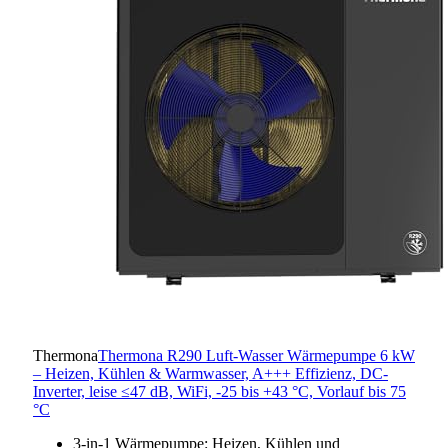
Thermona
Thermona R290 Luft-Wasser Wärmepumpe 6 kW
– Heizen, Kühlen & Warmwasser, A+++ Effizienz, DC-
Inverter, leise ≤47 dB, WiFi, -25 bis +43 °C, Vorlauf bis 75
°C
3-in-1 Wärmepumpe: Heizen, Kühlen und