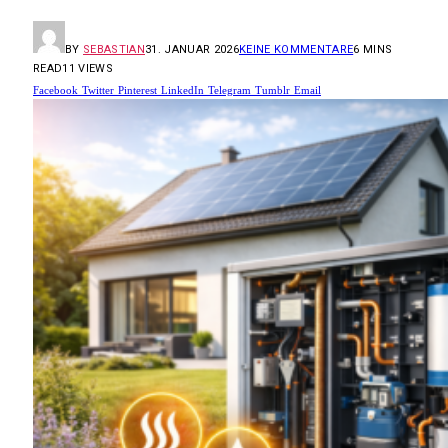
BY
SEBASTIAN
31. JANUAR 2026
KEINE KOMMENTARE
6 MINS
READ
11
VIEWS
Facebook
Twitter
Pinterest
LinkedIn
Telegram
Tumblr
Email