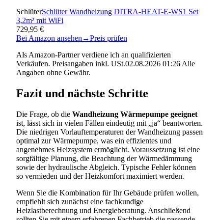
Schlüter
Schlüter Wandheizung DITRA-HEAT-E-WS1 Set
3,2m² mit WiFi
729,95 €
Bei Amazon ansehen
→
Preis prüfen
Als Amazon-Partner verdiene ich an qualifizierten
Verkäufen. Preisangaben inkl. USt.02.08.2026 01:26 Alle
Angaben ohne Gewähr.
Fazit und nächste Schritte
Die Frage, ob die
Wandheizung Wärmepumpe geeignet
ist, lässt sich in vielen Fällen eindeutig mit „ja“ beantworten.
Die niedrigen Vorlauftemperaturen der Wandheizung passen
optimal zur Wärmepumpe, was ein effizientes und
angenehmes Heizsystem ermöglicht. Voraussetzung ist eine
sorgfältige Planung, die Beachtung der Wärmedämmung
sowie der hydraulische Abgleich. Typische Fehler können
so vermieden und der Heizkomfort maximiert werden.
Wenn Sie die Kombination für Ihr Gebäude prüfen wollen,
empfiehlt sich zunächst eine fachkundige
Heizlastberechnung und Energieberatung. Anschließend
sollten Sie mit einem erfahrenen Fachbetrieb die passende