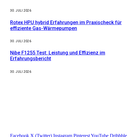
30. JULI 2026
Rotex HPU hybrid Erfahrungen im Praxischeck für
effiziente Gas-Wärmepumpen
30. JULI 2026
Nibe F1255 Test: Leistung und Effizienz im
Erfahrungsbericht
30. JULI 2026
Weitere nützliche Webseiten
Solaranlage Blog
Balkonkraftwerk Blog
Wärmepumpe Blog
Photovoltaik Ratgeber
Sanierungs Ratgeber
Facebook
X (Twitter)
Instagram
Pinterest
YouTube
Dribbble