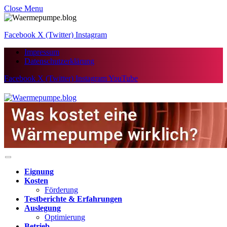
Close Menu
Facebook
X (Twitter)
Instagram
Impressum
Datenschutzerklärung
Facebook
X (Twitter)
Instagram
YouTube
Eignung
Kosten
Förderung
Testberichte & Erfahrungen
Auslegung
Optimierung
Betrieb