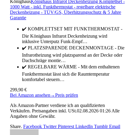
Könighaus
Könighaus Infrarot Deckenheizung Komplettset -
1000 Watt - inkl. Funkthermostat - regelbare elektrische
Deckenheizung - TÜV/GS, Überhitzungsschutz & 5 Jahre
Garantie
✔️ KOMPLETTSET MIT FUNKTHERMOSTAT -
Die Könighaus Infrarot Deckenheizung wird
inklusive Unterputz Funk-Empf…
✔️ PLATZSPARENDE DECKENMONTAGE - Die
Infrarotheizung wird platzsparend an der Decke oder
Dachschräge montie…
✔️ REGELBARE WÄRME - Mit dem enthaltenen
Funkthermostat lässt sich die Raumtemperatur
komfortabel steuern…
299,90 €
Bei Amazon ansehen
→
Preis prüfen
Als Amazon-Partner verdiene ich an qualifizierten
Verkäufen. Preisangaben inkl. USt.02.08.2026 01:26 Alle
Angaben ohne Gewähr.
Share.
Facebook
Twitter
Pinterest
LinkedIn
Tumblr
Email