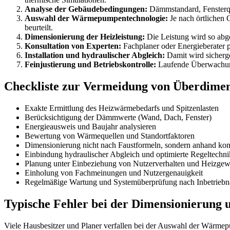
Analyse der Gebäudebedingungen:
Dämmstandard, Fensterqua
Auswahl der Wärmepumpentechnologie:
Je nach örtlichen
beurteilt.
Dimensionierung der Heizleistung:
Die Leistung wird so abge
Konsultation von Experten:
Fachplaner oder Energieberater 
Installation und hydraulischer Abgleich:
Damit wird sicherge
Feinjustierung und Betriebskontrolle:
Laufende Überwachung 
Checkliste zur Vermeidung von Überdime
Exakte Ermittlung des Heizwärmebedarfs und Spitzenlasten
Berücksichtigung der Dämmwerte (Wand, Dach, Fenster)
Energieausweis und Baujahr analysieren
Bewertung von Wärmequellen und Standortfaktoren
Dimensionierung nicht nach Faustformeln, sondern anhand kon
Einbindung hydraulischer Abgleich und optimierte Regeltechni
Planung unter Einbeziehung von Nutzerverhalten und Heizge
Einholung von Fachmeinungen und Nutzergenauigkeit
Regelmäßige Wartung und Systemüberprüfung nach Inbetrieb
Typische Fehler bei der Dimensionierung
Viele Hausbesitzer und Planer verfallen bei der Auswahl der Wärmepum