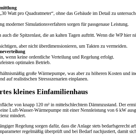
rmittlung
 „30 Watt pro Quadratmeter“, ohne das Gebäude im Detail zu untersuchen
g moderner Simulationsverfahren sorgen für passgenaue Leistung.
n auch die Spitzenlast, die an kalten Tagen auftritt. Wenn die WP hier n
ichtigen, aber nicht überdimensionieren, um Takten zu vermeiden.
meverteilung
ein, wenn keine ordentliche Verteilung und Regelung erfolgt.
leisten optimalen Betrieb.
erhältnismäßig große Wärmepumpe, was aber zu höheren Kosten und inef
d auf realistischen Stressszenarien einplanen.
tes kleines Einfamilienhaus
ohnfläche von knapp 120 m² in mittelschlechtem Dämmzustand. Der ermitt
eine Luft-Wasser-Wärmepumpe mit einer Nennleistung von 6 kW ausgew
zienz mindert.
giger Regelung sorgen dafür, dass die Anlage stets bedarfsgerecht arbe
parameter regelmäßig überprüft und bei Bedarf nachjustiert, damit si