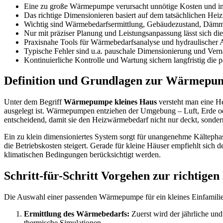
Eine zu große Wärmepumpe verursacht unnötige Kosten und ine
Das richtige Dimensionieren basiert auf dem tatsächlichen He
Wichtig sind Wärmebedarfsermittlung, Gebäudezustand, Dämms
Nur mit präziser Planung und Leistungsanpassung lässt sich d
Praxisnahe Tools für Wärmebedarfsanalyse und hydraulischer A
Typische Fehler sind u.a. pauschale Dimensionierung und Verna
Kontinuierliche Kontrolle und Wartung sichern langfristig die 
Definition und Grundlagen zur Wärmepump
Unter dem Begriff
Wärmepumpe kleines Haus
versteht man eine He
ausgelegt ist. Wärmepumpen entziehen der Umgebung – Luft, Erde od
entscheidend, damit sie den Heizwärmebedarf nicht nur deckt, sondern
Ein zu klein dimensioniertes System sorgt für unangenehme Kälteph
die Betriebskosten steigert. Gerade für kleine Häuser empfiehlt sich
klimatischen Bedingungen berücksichtigt werden.
Schritt-für-Schritt Vorgehen zur richtige
Die Auswahl einer passenden Wärmepumpe für ein kleines Einfamilienh
Ermittlung des Wärmebedarfs:
Zuerst wird der jährliche u
thermische Simulationen.