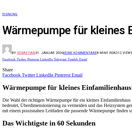
EIGNUNG
Wärmepumpe für kleines E
BY
SEBASTIAN
31. JANUAR 2026
KEINE KOMMENTARE
8 MINS READ
12
VIEW
Facebook
Twitter
Pinterest
LinkedIn
Telegram
Tumblr
Email
Share
Facebook
Twitter
LinkedIn
Pinterest
Email
Wärmepumpe für kleines Einfamilienhaus
Die Wahl der richtigen Wärmepumpe für ein kleines Einfamilienhaus 
bedeutet, Überdimensionierung zu vermeiden und das Heizsystem gena
mit einem praxisnahen Leitfaden die passende Wärmepumpe finden u
Das Wichtigste in 60 Sekunden