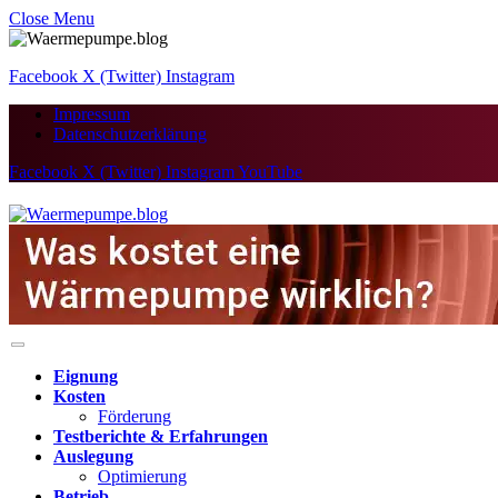
Close Menu
Facebook
X (Twitter)
Instagram
Impressum
Datenschutzerklärung
Facebook
X (Twitter)
Instagram
YouTube
Eignung
Kosten
Förderung
Testberichte & Erfahrungen
Auslegung
Optimierung
Betrieb