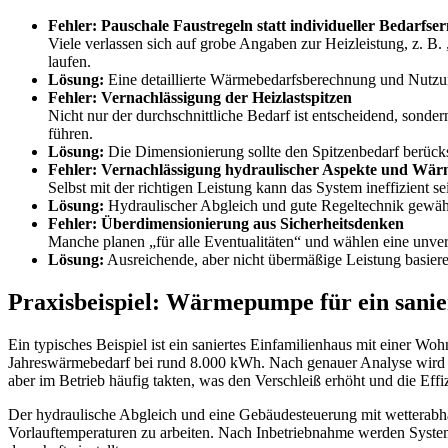
Fehler: Pauschale Faustregeln statt individueller Bedarfse
Viele verlassen sich auf grobe Angaben zur Heizleistung, z. B.
laufen.
Lösung:
Eine detaillierte Wärmebedarfsberechnung und Nutzun
Fehler: Vernachlässigung der Heizlastspitzen
Nicht nur der durchschnittliche Bedarf ist entscheidend, sonder
führen.
Lösung:
Die Dimensionierung sollte den Spitzenbedarf berücks
Fehler: Vernachlässigung hydraulischer Aspekte und Wär
Selbst mit der richtigen Leistung kann das System ineffizient s
Lösung:
Hydraulischer Abgleich und gute Regeltechnik gewähr
Fehler: Überdimensionierung aus Sicherheitsdenken
Manche planen „für alle Eventualitäten“ und wählen eine unv
Lösung:
Ausreichende, aber nicht übermäßige Leistung basieren
Praxisbeispiel: Wärmepumpe für ein sanier
Ein typisches Beispiel ist ein saniertes Einfamilienhaus mit einer W
Jahreswärmebedarf bei rund 8.000 kWh. Nach genauer Analyse wird 
aber im Betrieb häufig takten, was den Verschleiß erhöht und die Effi
Der hydraulische Abgleich und eine Gebäudesteuerung mit wetterabhän
Vorlauftemperaturen zu arbeiten. Nach Inbetriebnahme werden System