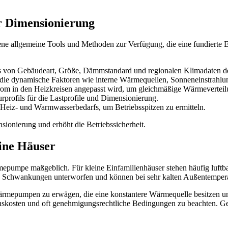
r Dimensionierung
ne allgemeine Tools und Methoden zur Verfügung, die eine fundierte En
sis von Gebäudeart, Größe, Dämmstandard und regionalen Klimadaten 
e dynamische Faktoren wie interne Wärmequellen, Sonneneinstrahlung
om in den Heizkreisen angepasst wird, um gleichmäßige Wärmeverteilu
profils für die Lastprofile und Dimensionierung.
Heiz- und Warmwasserbedarfs, um Betriebsspitzen zu ermitteln.
ionierung und erhöht die Betriebssicherheit.
ine Häuser
epumpe maßgeblich. Für kleine Einfamilienhäuser stehen häufig luftb
len Schwankungen unterworfen und können bei sehr kalten Außentemperat
epumpen zu erwägen, die eine konstantere Wärmequelle besitzen und 
itionskosten und oft genehmigungsrechtliche Bedingungen zu beachten. G