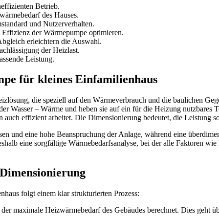
ffizienten Betrieb.
izwärmebedarf des Hauses.
tandard und Nutzerverhalten.
ie Effizienz der Wärmepumpe optimieren.
bgleich erleichtern die Auswahl.
chlässigung der Heizlast.
passende Leistung.
e für kleines Einfamilienhaus
izlösung, die speziell auf den Wärmeverbrauch und die baulichen Geg
er Wasser – Wärme und heben sie auf ein für die Heizung nutzbares 
 auch effizient arbeitet. Die Dimensionierung bedeutet, die Leistung so
asen und eine hohe Beanspruchung der Anlage, während eine überdimen
 deshalb eine sorgfältige Wärmebedarfsanalyse, bei der alle Faktoren wi
n Dimensionierung
aus folgt einem klar strukturierten Prozess:
nd der maximale Heizwärmebedarf des Gebäudes berechnet. Dies geht ü