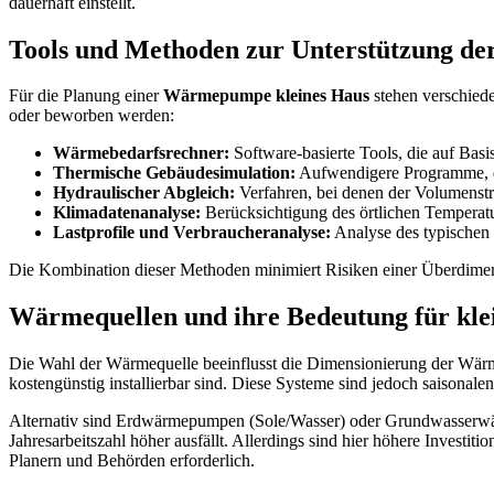
dauerhaft einstellt.
Tools und Methoden zur Unterstützung de
Für die Planung einer
Wärmepumpe kleines Haus
stehen verschiede
oder beworben werden:
Wärmebedarfsrechner:
Software-basierte Tools, die auf Ba
Thermische Gebäudesimulation:
Aufwendigere Programme, di
Hydraulischer Abgleich:
Verfahren, bei denen der Volumenstr
Klimadatenanalyse:
Berücksichtigung des örtlichen Temperatur
Lastprofile und Verbraucheranalyse:
Analyse des typischen 
Die Kombination dieser Methoden minimiert Risiken einer Überdimens
Wärmequellen und ihre Bedeutung für kle
Die Wahl der Wärmequelle beeinflusst die Dimensionierung der Wärm
kostengünstig installierbar sind. Diese Systeme sind jedoch saisona
Alternativ sind Erdwärmepumpen (Sole/Wasser) oder Grundwasserwärm
Jahresarbeitszahl höher ausfällt. Allerdings sind hier höhere Invest
Planern und Behörden erforderlich.