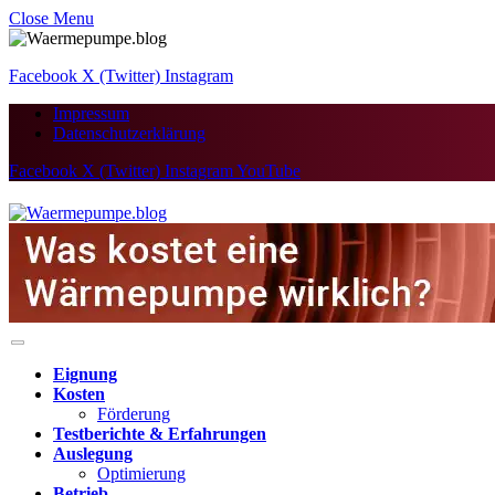
Close Menu
Facebook
X (Twitter)
Instagram
Impressum
Datenschutzerklärung
Facebook
X (Twitter)
Instagram
YouTube
Eignung
Kosten
Förderung
Testberichte & Erfahrungen
Auslegung
Optimierung
Betrieb