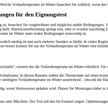
: Welche Vorlauftemperatur im Winter brauchen Sie wirklich, wenn das 
gungen für den Eignungstest
g ist, brauchen Sie vergleichbare und möglichst stabile Bedingungen. V
läuft, Warmwasserbereitung springt rein, oder es wurden kurzfristig Ein
peratur im Winter unter realen Bedingungen notwendig ist.
utlich niedrig ist und auch mehrere Stunden so bleibt. In vielen Regio
esto besser können Sie aus der Vorlauftemperatur im Winter eine belastb
hzieht“, verzerrt das die Vorlauftemperatur im Winter erheblich. Für 
lafraum). In diesen Räumen sollten die Thermostate auf einen konstant
e niedrigere Vorlauftemperatur im Winter ausreichend – obwohl die Räum
itig, wenn Warmwasser geladen wird. Planen Sie Messungen daher in Ze
umpen oder Mischern. Der Test soll den Ist-Zustand zeigen. Optimierun