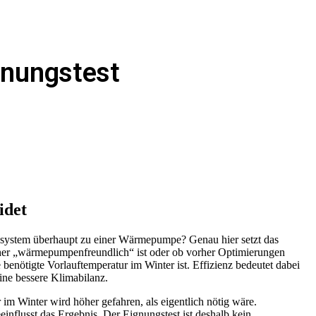
gnungstest
idet
eizsystem überhaupt zu einer Wärmepumpe? Genau hier setzt das
 eher „wärmepumpenfreundlich“ ist oder ob vorher Optimierungen
 benötigte Vorlauftemperatur im Winter ist. Effizienz bedeutet dabei
ine bessere Klimabilanz.
im Winter wird höher gefahren, als eigentlich nötig wäre.
influsst das Ergebnis. Der Eignungstest ist deshalb kein