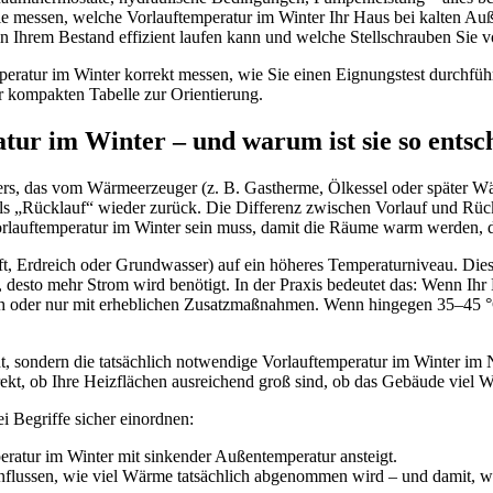
 Sie messen, welche Vorlauftemperatur im Winter Ihr Haus bei kalten A
 Ihrem Bestand effizient laufen kann und welche Stellschrauben Sie v
temperatur im Winter korrekt messen, wie Sie einen Eignungstest durchfü
ner kompakten Tabelle zur Orientierung.
ur im Winter – und warum ist sie so entsc
ers, das vom Wärmeerzeuger (z. B. Gastherme, Ölkessel oder später Wä
ls „Rücklauf“ wieder zurück. Die Differenz zwischen Vorlauf und Rück
e Vorlauftemperatur im Winter sein muss, damit die Räume warm werden,
dreich oder Grundwasser) auf ein höheres Temperaturniveau. Dieser
r), desto mehr Strom wird benötigt. In der Praxis bedeutet das: Wenn I
ich oder nur mit erheblichen Zusatzmaßnahmen. Wenn hingegen 35–45 °
ant, sondern die tatsächlich notwendige Vorlauftemperatur im Winter im
ekt, ob Ihre Heizflächen ausreichend groß sind, ob das Gebäude viel Wä
i Begriffe sicher einordnen:
mperatur im Winter mit sinkender Außentemperatur ansteigt.
lussen, wie viel Wärme tatsächlich abgenommen wird – und damit, wel