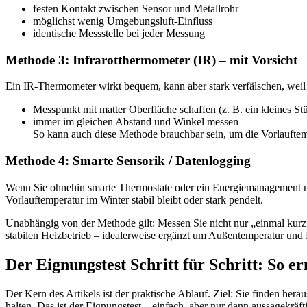
festen Kontakt zwischen Sensor und Metallrohr
möglichst wenig Umgebungsluft-Einfluss
identische Messstelle bei jeder Messung
Methode 3: Infrarotthermometer (IR) – mit Vorsicht
Ein IR-Thermometer wirkt bequem, kann aber stark verfälschen, wei
Messpunkt mit matter Oberfläche schaffen (z. B. ein kleines S
immer im gleichen Abstand und Winkel messen
So kann auch diese Methode brauchbar sein, um die Vorlauftem
Methode 4: Smarte Sensorik / Datenlogging
Wenn Sie ohnehin smarte Thermostate oder ein Energiemanagement nut
Vorlauftemperatur im Winter stabil bleibt oder stark pendelt.
Unabhängig von der Methode gilt: Messen Sie nicht nur „einmal kurz“
stabilen Heizbetrieb – idealerweise ergänzt um Außentemperatur un
Der Eignungstest Schritt für Schritt: So e
Der Kern des Artikels ist der praktische Ablauf. Ziel: Sie finden hera
halten. Das ist der Eignungstest – einfach, aber nur dann aussagekräft