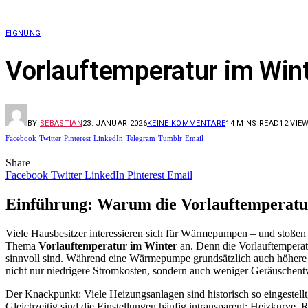
EIGNUNG
Vorlauftemperatur im Win
BY
SEBASTIAN
23. JANUAR 2026
KEINE KOMMENTARE
14 MINS READ
12
VIE
Facebook
Twitter
Pinterest
LinkedIn
Telegram
Tumblr
Email
Share
Facebook
Twitter
LinkedIn
Pinterest
Email
Einführung: Warum die Vorlauftemperatur
Viele Hausbesitzer interessieren sich für Wärmepumpen – und stoßen 
Thema
Vorlauftemperatur im Winter
an. Denn die Vorlauftemperat
sinnvoll sind. Während eine Wärmepumpe grundsätzlich auch höhere Temp
nicht nur niedrigere Stromkosten, sondern auch weniger Geräuschent
Der Knackpunkt: Viele Heizungsanlagen sind historisch so eingestellt
Gleichzeitig sind die Einstellungen häufig intransparent: Heizkurve,