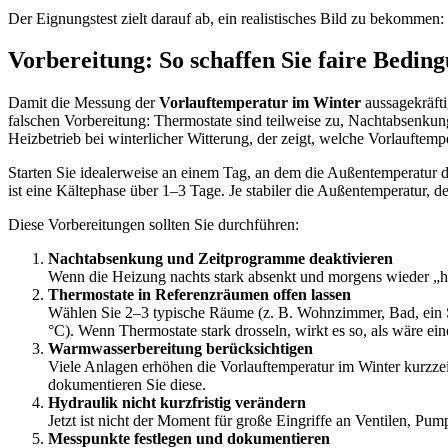
Der Eignungstest zielt darauf ab, ein realistisches Bild zu bekommen
Vorbereitung: So schaffen Sie faire Bedin
Damit die Messung der
Vorlauftemperatur im Winter
aussagekräfti
falschen Vorbereitung: Thermostate sind teilweise zu, Nachtabsenkung 
Heizbetrieb bei winterlicher Witterung, der zeigt, welche Vorlauftem
Starten Sie idealerweise an einem Tag, an dem die Außentemperatur de
ist eine Kältephase über 1–3 Tage. Je stabiler die Außentemperatur, d
Diese Vorbereitungen sollten Sie durchführen:
Nachtabsenkung und Zeitprogramme deaktivieren
Wenn die Heizung nachts stark absenkt und morgens wieder „hoc
Thermostate in Referenzräumen offen lassen
Wählen Sie 2–3 typische Räume (z. B. Wohnzimmer, Bad, ein Sch
°C). Wenn Thermostate stark drosseln, wirkt es so, als wäre ein
Warmwasserbereitung berücksichtigen
Viele Anlagen erhöhen die Vorlauftemperatur im Winter kurzze
dokumentieren Sie diese.
Hydraulik nicht kurzfristig verändern
Jetzt ist nicht der Moment für große Eingriffe an Ventilen, P
Messpunkte festlegen und dokumentieren