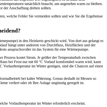
ußentemperaturen tatsächlich braucht, um angenehm warm zu bleiben.
or der Anschaffung drehen sollten.
hren, welche Fehler Sie vermeiden sollten und wie Sie die Ergebnisse
heidend?
rmepumpe) in den Heizkreis geschickt wird. Von dort aus gelangt es
lauf hängt unter anderem von Durchfluss, Heizflächen und der
 desto anspruchsvoller ist das System für eine Wärmepumpe.
 Prozess kostet Strom. Je größer der Temperaturhub zwischen
hr Haus bei Frost nur mit 60 °C Vorlauf komfortabel warm wird, kann
C Vorlauftemperatur im Winter genügen, sind die Chancen auf einen
 Normalbetrieb bei kalter Witterung. Genau deshalb ist Messen so
rme verliert oder ob Ihre Anlage ungünstig geregelt ist.
che Vorlauftemperatur im Winter erforderlich erscheint.