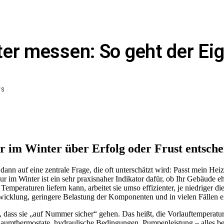
ter messen: So geht der Ei
WS
 im Winter über Erfolg oder Frust entsche
dann auf eine zentrale Frage, die oft unterschätzt wird: Passt mein H
ur im Winter ist ein sehr praxisnaher Indikator dafür, ob Ihr Gebäude
eraturen liefern kann, arbeitet sie umso effizienter, je niedriger die
wicklung, geringere Belastung der Komponenten und in vielen Fällen e
, dass sie „auf Nummer sicher“ gehen. Das heißt, die Vorlauftemperatur 
 Raumthermostate, hydraulische Bedingungen, Pumpenleistung – alles bee