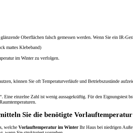
l glänzende Oberflächen falsch gemessen werden. Wenn Sie ein IR-Ge
tück mattes Klebeband)
peratur im Winter zu verfolgen.
zen, können Sie oft Temperaturverläufe und Betriebszustände aufzeich
. Eine einzelne Zahl ist wenig aussagekräftig. Für den Eignungstest b
d Raumtemperaturen.
rmitteln Sie die benötigte Vorlauftemperatu
us, welche
Vorlauftemperatur im Winter
Ihr Haus bei niedrigen Auße
ig, wenn Sie strukturiert vorgehen.