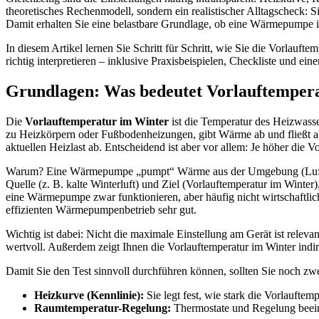
theoretisches Rechenmodell, sondern ein realistischer Alltagscheck:
Damit erhalten Sie eine belastbare Grundlage, ob eine Wärmepumpe in
In diesem Artikel lernen Sie Schritt für Schritt, wie Sie die Vorlauf
richtig interpretieren – inklusive Praxisbeispielen, Checkliste und ei
Grundlagen: Was bedeutet Vorlauftemperat
Die
Vorlauftemperatur im Winter
ist die Temperatur des Heizwass
zu Heizkörpern oder Fußbodenheizungen, gibt Wärme ab und fließt a
aktuellen Heizlast ab. Entscheidend ist aber vor allem: Je höher di
Warum? Eine Wärmepumpe „pumpt“ Wärme aus der Umgebung (Luft, Er
Quelle (z. B. kalte Winterluft) und Ziel (Vorlauftemperatur im Winte
eine Wärmepumpe zwar funktionieren, aber häufig nicht wirtschaftl
effizienten Wärmepumpenbetrieb sehr gut.
Wichtig ist dabei: Nicht die maximale Einstellung am Gerät ist relev
wertvoll. Außerdem zeigt Ihnen die Vorlauftemperatur im Winter indir
Damit Sie den Test sinnvoll durchführen können, sollten Sie noch zwe
Heizkurve (Kennlinie):
Sie legt fest, wie stark die Vorlaufte
Raumtemperatur-Regelung:
Thermostate und Regelung beeinf