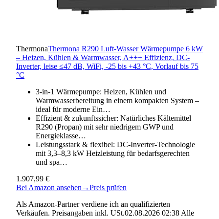
Thermona
Thermona R290 Luft-Wasser Wärmepumpe 6 kW
– Heizen, Kühlen & Warmwasser, A+++ Effizienz, DC-
Inverter, leise ≤47 dB, WiFi, -25 bis +43 °C, Vorlauf bis 75
°C
3-in-1 Wärmepumpe: Heizen, Kühlen und
Warmwasserbereitung in einem kompakten System –
ideal für moderne Ein…
Effizient & zukunftssicher: Natürliches Kältemittel
R290 (Propan) mit sehr niedrigem GWP und
Energieklasse…
Leistungsstark & flexibel: DC-Inverter-Technologie
mit 3,3–8,3 kW Heizleistung für bedarfsgerechten
und spa…
1.907,99 €
Bei Amazon ansehen
→
Preis prüfen
Als Amazon-Partner verdiene ich an qualifizierten
Verkäufen. Preisangaben inkl. USt.02.08.2026 02:38 Alle