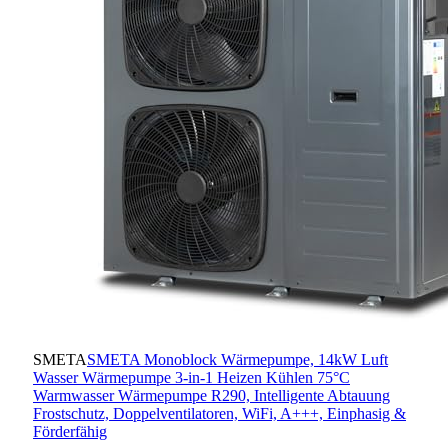
SMETA
SMETA Monoblock Wärmepumpe, 14kW Luft
Wasser Wärmepumpe 3-in-1 Heizen Kühlen 75°C
Warmwasser Wärmepumpe R290, Intelligente Abtauung
Frostschutz, Doppelventilatoren, WiFi, A+++, Einphasig &
Förderfähig