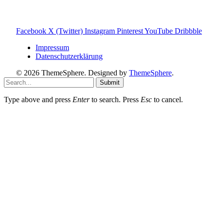
Photovoltaik Ratgeber
Sanierungs Ratgeber
Facebook
X (Twitter)
Instagram
Pinterest
YouTube
Dribbble
Impressum
Datenschutzerklärung
© 2026 ThemeSphere. Designed by
ThemeSphere
.
Submit
Type above and press
Enter
to search. Press
Esc
to cancel.