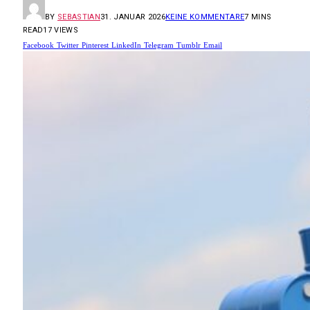
BY
SEBASTIAN
31. JANUAR 2026
KEINE KOMMENTARE
7 MINS
READ
17
VIEWS
Facebook
Twitter
Pinterest
LinkedIn
Telegram
Tumblr
Email