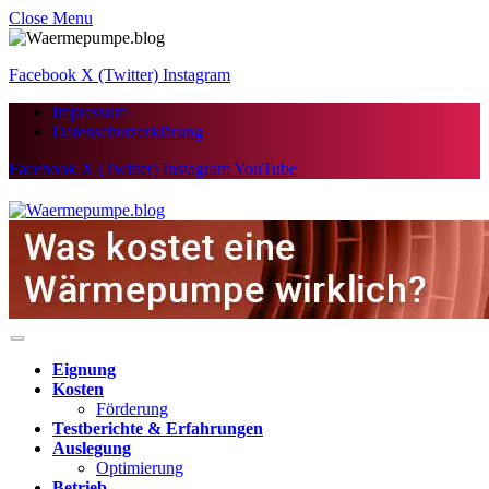
Close Menu
Facebook
X (Twitter)
Instagram
Impressum
Datenschutzerklärung
Facebook
X (Twitter)
Instagram
YouTube
Eignung
Kosten
Förderung
Testberichte & Erfahrungen
Auslegung
Optimierung
Betrieb