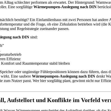
Alltag schlechter performen als erwartet. Der Hintergrund: Warmwas
ler. Eine sorgfältige
Wärmepumpen-Auslegung nach DIN
berücksi
 tatsächlich benötigt? Ein Einfamilienhaus mit zwei Personen hat ande
temperatur und die Frage, ob eine Zirkulation betrieben wird (die K
istung und Regelstrategie zueinander passen.
egung nach DIN
sind:
ch”
g
peraturbetrieb
ren Effizienz
Komfort und Raumtemperatur stabil bleiben
r Speicher oder ungünstige Fühlerpositionen können dazu führen, dass d
 wirkt. Eine saubere
Wärmepumpen-Auslegung nach DIN
denkt War
 zum Nutzer passt. Wer hier sorgfältig plant, gewinnt nicht nur Effiz
 Aufstellort und Konflikte im Vorfeld ve
i Luft-Wasser-Wärmepumpen entscheidet der Aufstellort darüber, ob das