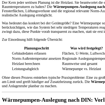
Der Kern jeder seriösen Planung ist die Heizlast. Sie beantwortet d
Raumtemperaturen zu halten? Die
Wärmepumpen-Auslegung nach
Fensterflächen, Lüftungsverluste und die regional relevante Norm-Auße
realistische Auslegung ermöglicht.
Was bedeutet das konkret bei der Gerätegröße? Eine Wärmepumpe sollt
berücksichtigen, wie das System bei sehr niedrigen Temperaturen reagi
zwingt dazu, diese Punkte vorab transparent zu machen, statt sie erst
Zur Einordnung hilft folgende Übersicht:
Planungsschritt
Was wird festgelegt?
Gebäudedaten erfassen
Flächen, U-Werte, Luftwech
Norm-Außentemperatur ansetzen
Regionale Auslegungstemper
Heizlast berechnen
Raumweise und gesamt
Leistungsabgleich
Wärmepumpe vs. Heizlast
Ohne diesen Prozess entstehen typische Praxisprobleme: Eine zu groß
am Limit und greift häufiger auf Zusatzheizung zurück. Die
Wärmepu
und Anlagenruhe planbar zu machen.
Wärmepumpen-Auslegung nach DIN: Vorlau