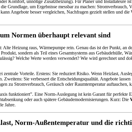
der Komfort, unnötige Zusatzheizung). Für Planer und Installateure is
ie die Grundlage, um Ergebnisse messbar zu machen: Stromverbrauch, Vo
ann Angebote besser vergleichen, Nachfragen gezielt stellen und die Wä
m Normen überhaupt relevant sind
t: Alte Heizung raus, Wärmepumpe rein. Genau das ist der Punkt, an d
s Produkt, sondern als Teil eines Gesamtsystems aus Gebäudehülle, W
ulässig? Welche Werte werden verwendet? Wie wird gerechnet und dok
i zentrale Vorteile. Erstens: Sie reduziert Risiko. Wenn Heizlast, Ausl
. Zweitens: Sie verbessert die Entscheidungsqualität. Angebote lassen 
ter Fragen zu Stromverbrauch, Geräusch oder Raumtemperatur auftauche
is funktioniert”. Eine Norm-Auslegung ist kein Garant für perfekte Erg
chtabsenkung oder auch spätere Gebäudemodernisierungen. Kurz: Die
le Jahre.
st, Norm-Außentemperatur und die richti