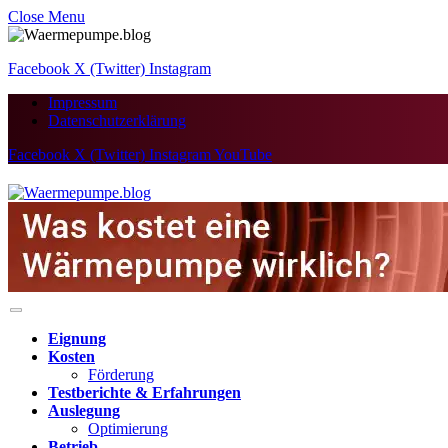
Close Menu
Facebook
X (Twitter)
Instagram
Impressum
Datenschutzerklärung
Facebook
X (Twitter)
Instagram
YouTube
Eignung
Kosten
Förderung
Testberichte & Erfahrungen
Auslegung
Optimierung
Betrieb