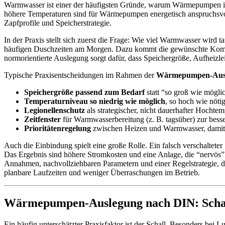
Warmwasser ist einer der häufigsten Gründe, warum Wärmepumpen im 
höhere Temperaturen sind für Wärmepumpen energetisch anspruchsvol
Zapfprofile und Speicherstrategie.
In der Praxis stellt sich zuerst die Frage: Wie viel Warmwasser wird
häufigen Duschzeiten am Morgen. Dazu kommt die gewünschte Komfort
normorientierte Auslegung sorgt dafür, dass Speichergröße, Aufheizle
Typische Praxisentscheidungen im Rahmen der
Wärmepumpen-Ausl
Speichergröße passend zum Bedarf
statt “so groß wie mögli
Temperaturniveau so niedrig wie möglich
, so hoch wie nöti
Legionellenschutz
als strategischer, nicht dauerhafter Hochtem
Zeitfenster
für Warmwasserbereitung (z. B. tagsüber) zur besse
Prioritätenregelung
zwischen Heizen und Warmwasser, damit 
Auch die Einbindung spielt eine große Rolle. Ein falsch verschaltete
Das Ergebnis sind höhere Stromkosten und eine Anlage, die “nervös”
Annahmen, nachvollziehbaren Parametern und einer Regelstrategie, die
planbare Laufzeiten und weniger Überraschungen im Betrieb.
Wärmepumpen-Auslegung nach DIN: Schall,
Ein häufig unterschätzter Praxisfaktor ist der Schall. Besonders be