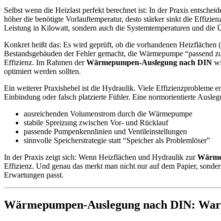
Selbst wenn die Heizlast perfekt berechnet ist: In der Praxis entsc
höher die benötigte Vorlauftemperatur, desto stärker sinkt die Effiz
Leistung in Kilowatt, sondern auch die Systemtemperaturen und die
Konkret heißt das: Es wird geprüft, ob die vorhandenen Heizfläche
Bestandsgebäuden der Fehler gemacht, die Wärmepumpe “passend zur 
Effizienz. Im Rahmen der
Wärmepumpen-Auslegung nach DIN
wi
optimiert werden sollten.
Ein weiterer Praxishebel ist die Hydraulik. Viele Effizienzprobleme 
Einbindung oder falsch platzierte Fühler. Eine normorientierte Ausle
ausreichenden Volumenstrom durch die Wärmepumpe
stabile Spreizung zwischen Vor- und Rücklauf
passende Pumpenkennlinien und Ventileinstellungen
sinnvolle Speicherstrategie statt “Speicher als Problemlöser”
In der Praxis zeigt sich: Wenn Heizflächen und Hydraulik zur
Wärme
Effizienz. Und genau das merkt man nicht nur auf dem Papier, sonde
Erwartungen passt.
Wärmepumpen-Auslegung nach DIN: Warm