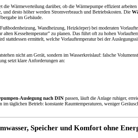
heidet die Wärmeverteilung darüber, ob die Wärmepumpe effizient arbe
ienz, und desto höher werden Stromverbrauch und Betriebskosten. Die
Wä
 Übergabe im Gebäude.
n (Fußbodenheizung, Wandheizung, Heizkörper) bei moderaten Vorlauf
alten Kesseltemperatur” zu planen. Das führt oft zu hohen Vorlaufte
rd stattdessen ermittelt, welche Vorlauftemperatur bei der Auslegungss
entstehen nicht am Gerät, sondern im Wasserkreislauf: falsche Volumens
gung setzt klare Anforderungen an:
pumpen-Auslegung nach DIN
passen, läuft die Anlage ruhiger, erre
rn im täglichen Betrieb: konstante Raumtemperaturen, weniger Geräusc
wasser, Speicher und Komfort ohne Ener