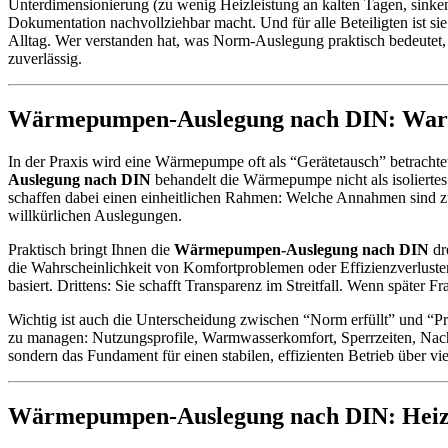
Unterdimensionierung (zu wenig Heizleistung an kalten Tagen, sinken
Dokumentation nachvollziehbar macht. Und für alle Beteiligten ist s
Alltag. Wer verstanden hat, was Norm-Auslegung praktisch bedeutet, k
zuverlässig.
Wärmepumpen-Auslegung nach DIN: Waru
In der Praxis wird eine Wärmepumpe oft als “Gerätetausch” betrachte
Auslegung nach DIN
behandelt die Wärmepumpe nicht als isolierte
schaffen dabei einen einheitlichen Rahmen: Welche Annahmen sind z
willkürlichen Auslegungen.
Praktisch bringt Ihnen die
Wärmepumpen-Auslegung nach DIN
dre
die Wahrscheinlichkeit von Komfortproblemen oder Effizienzverlusten
basiert. Drittens: Sie schafft Transparenz im Streitfall. Wenn spä
Wichtig ist auch die Unterscheidung zwischen “Norm erfüllt” und “Prax
zu managen: Nutzungsprofile, Warmwasserkomfort, Sperrzeiten, Na
sondern das Fundament für einen stabilen, effizienten Betrieb über vie
Wärmepumpen-Auslegung nach DIN: Heizla