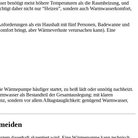
ser benötigt meist höhere Temperaturen als die Raumheizung, und
chtigt daher nicht nur “Heizen”, sondern auch Warmwasserkomfort,
re Anforderungen als ein Haushalt mit fünf Personen, Badewanne und
omfort bringt, aber Wärmeverluste verursachen kann). Eine
ie Wärmepumpe häufiger startet, zu heiß lädt oder unnötig nachheizt.
mwasser als Bestandteil der Gesamtauslegung: mit klaren
ienz, sondern vor allem Alltagstauglichkeit: genügend Warmwasser,
rmeiden
 System dauerhaft akzeptiert wird. Eine Wärmepumpe kann technisch