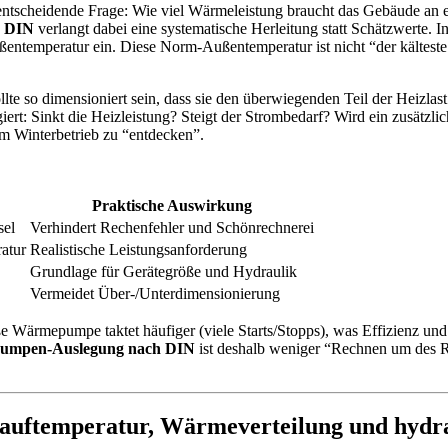
ie entscheidende Frage: Wie viel Wärmeleistung braucht das Gebäude an
 DIN
verlangt dabei eine systematische Herleitung statt Schätzwerte.
ntemperatur ein. Diese Norm-Außentemperatur ist nicht “der kälteste Tag
e so dimensioniert sein, dass sie den überwiegenden Teil der Heizlast 
ert: Sinkt die Heizleistung? Steigt der Strombedarf? Wird ein zusätzli
 im Winterbetrieb zu “entdecken”.
Praktische Auswirkung
sel
Verhindert Rechenfehler und Schönrechnerei
atur
Realistische Leistungsanforderung
Grundlage für Gerätegröße und Hydraulik
Vermeidet Über-/Unterdimensionierung
e Wärmepumpe taktet häufiger (viele Starts/Stopps), was Effizienz un
mpen-Auslegung nach DIN
ist deshalb weniger “Rechnen um des R
ftemperatur, Wärmeverteilung und hydrau