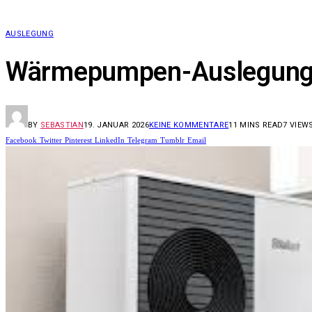
AUSLEGUNG
Wärmepumpen-Auslegung na
BY
SEBASTIAN
19. JANUAR 2026
KEINE KOMMENTARE
11 MINS READ
7
VIEW
Facebook
Twitter
Pinterest
LinkedIn
Telegram
Tumblr
Email