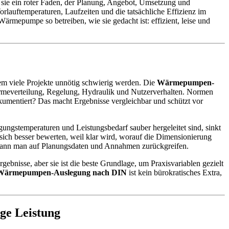
t sie ein roter Faden, der Planung, Angebot, Umsetzung und
rlauftemperaturen, Laufzeiten und die tatsächliche Effizienz im
rmepumpe so betreiben, wie sie gedacht ist: effizient, leise und
em viele Projekte unnötig schwierig werden. Die
Wärmepumpen-
ärmeverteilung, Regelung, Hydraulik und Nutzerverhalten. Normen
umentiert? Das macht Ergebnisse vergleichbar und schützt vor
egungstemperaturen und Leistungsbedarf sauber hergeleitet sind, sinkt
sich besser bewerten, weil klar wird, worauf die Dimensionierung
n, kann man auf Planungsdaten und Annahmen zurückgreifen.
ebnisse, aber sie ist die beste Grundlage, um Praxisvariablen gezielt
Wärmepumpen-Auslegung nach DIN
ist kein bürokratisches Extra,
ge Leistung