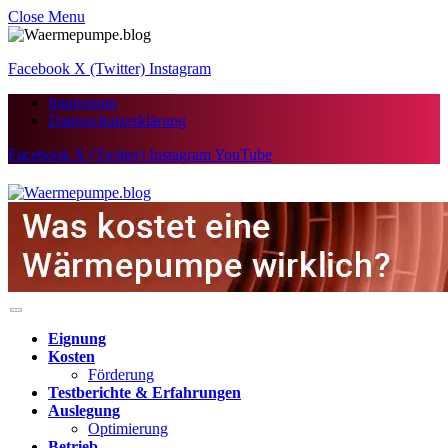
Close Menu
Facebook
X (Twitter)
Instagram
Impressum
Datenschutzerklärung
Facebook
X (Twitter)
Instagram
YouTube
Eignung
Kosten
Förderung
Testberichte & Erfahrungen
Auslegung
Optimierung
Betrieb