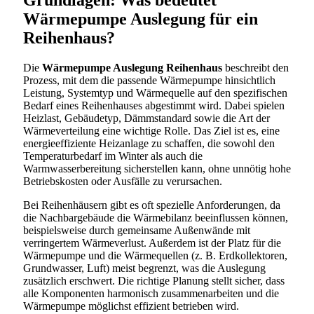
Grundlagen: Was bedeutet
Wärmepumpe Auslegung für ein
Reihenhaus?
Die
Wärmepumpe Auslegung Reihenhaus
beschreibt den
Prozess, mit dem die passende Wärmepumpe hinsichtlich
Leistung, Systemtyp und Wärmequelle auf den spezifischen
Bedarf eines Reihenhauses abgestimmt wird. Dabei spielen
Heizlast, Gebäudetyp, Dämmstandard sowie die Art der
Wärmeverteilung eine wichtige Rolle. Das Ziel ist es, eine
energieeffiziente Heizanlage zu schaffen, die sowohl den
Temperaturbedarf im Winter als auch die
Warmwasserbereitung sicherstellen kann, ohne unnötig hohe
Betriebskosten oder Ausfälle zu verursachen.
Bei Reihenhäusern gibt es oft spezielle Anforderungen, da
die Nachbargebäude die Wärmebilanz beeinflussen können,
beispielsweise durch gemeinsame Außenwände mit
verringertem Wärmeverlust. Außerdem ist der Platz für die
Wärmepumpe und die Wärmequellen (z. B. Erdkollektoren,
Grundwasser, Luft) meist begrenzt, was die Auslegung
zusätzlich erschwert. Die richtige Planung stellt sicher, dass
alle Komponenten harmonisch zusammenarbeiten und die
Wärmepumpe möglichst effizient betrieben wird.