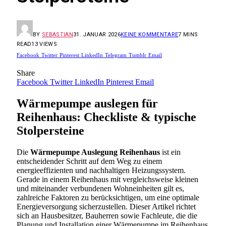
BY
SEBASTIAN
31. JANUAR 2026
KEINE KOMMENTARE
7 MINS
READ
13
VIEWS
Facebook
Twitter
Pinterest
LinkedIn
Telegram
Tumblr
Email
Share
Facebook
Twitter
LinkedIn
Pinterest
Email
Wärmepumpe auslegen für
Reihenhaus: Checkliste & typische
Stolpersteine
Die
Wärmepumpe Auslegung Reihenhaus
ist ein
entscheidender Schritt auf dem Weg zu einem
energieeffizienten und nachhaltigen Heizungssystem.
Gerade in einem Reihenhaus mit vergleichsweise kleinen
und miteinander verbundenen Wohneinheiten gilt es,
zahlreiche Faktoren zu berücksichtigen, um eine optimale
Energieversorgung sicherzustellen. Dieser Artikel richtet
sich an Hausbesitzer, Bauherren sowie Fachleute, die die
Planung und Installation einer Wärmepumpe im Reihenhaus