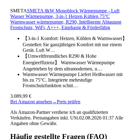
SMETA
SMETA 8kW Monoblock Wärmepumpe - Luft
Wasser Wärmepumpe, 3-in-1 Heizen Kühlen 75°C
Warmwasser wärmepumpe, R290, Intelligente Abtauung
Frostschutz, WiFi, A+++, Einphasig & Förderfähig
【3-in-1 Komfort: Heizen, Kühlen & Warmwasser】
Genießen Sie ganzjährigen Komfort mit nur einem
Gerät. Luft W…
【Umweltfreundliches R290 & Hohe
Energieeffizienz】 Warmwasser Wärmepumpe
Angetrieben by dem ultramodernen, u…
Warmwasser Wärmepumpe Liefert Heißwasser mit
bis zu 75°C. Integrierte mehrstufige
Frostschutzfunktion schüt…
3.089,99 €
Bei Amazon ansehen
→
Preis prüfen
Als Amazon-Partner verdiene ich an qualifizierten
Verkäufen. Preisangaben inkl. USt.02.08.2026 01:37 Alle
Angaben ohne Gewähr.
Häufig gestellte Fragen (FAQ)