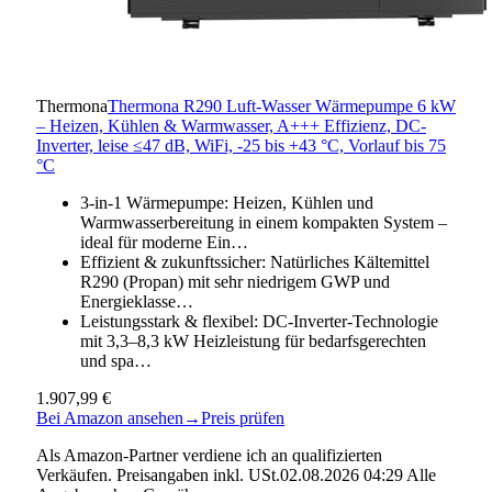
Thermona
Thermona R290 Luft-Wasser Wärmepumpe 6 kW
– Heizen, Kühlen & Warmwasser, A+++ Effizienz, DC-
Inverter, leise ≤47 dB, WiFi, -25 bis +43 °C, Vorlauf bis 75
°C
3-in-1 Wärmepumpe: Heizen, Kühlen und
Warmwasserbereitung in einem kompakten System –
ideal für moderne Ein…
Effizient & zukunftssicher: Natürliches Kältemittel
R290 (Propan) mit sehr niedrigem GWP und
Energieklasse…
Leistungsstark & flexibel: DC-Inverter-Technologie
mit 3,3–8,3 kW Heizleistung für bedarfsgerechten
und spa…
1.907,99 €
Bei Amazon ansehen
→
Preis prüfen
Als Amazon-Partner verdiene ich an qualifizierten
Verkäufen. Preisangaben inkl. USt.02.08.2026 04:29 Alle