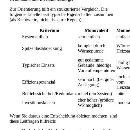
Zur Orientierung hilft ein strukturierter Vergleich. Die
folgende Tabelle fasst typische Eigenschaften zusammen
(als Richtwerte, nicht als starre Regeln):
Kriterium
Monovalent
Monoen
Systemaufbau
sehr einfach
einfach
komplett durch
Wärme
Spitzenlastabdeckung
Wärmepumpe
Heizst
gut gedämmte
häufig 
Typischer Einsatz
Gebäude, niedrige
Wasser
Vorlauftemperaturen
hoch, 
sehr hoch (bei guter
Effizienzpotenzial
vom
Auslegung)
Heizsta
Betriebssicherheit/Redundanz
mittel (ein System)
mittel
eher höher (größere
Investitionskosten
modera
WP möglich)
Wenn Sie daraus eine Entscheidung ableiten möchten, sind
diese Leitfragen hilfreich: