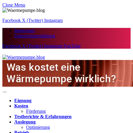
Close Menu
Facebook
X (Twitter)
Instagram
Impressum
Datenschutzerklärung
Facebook
X (Twitter)
Instagram
YouTube
Eignung
Kosten
Förderung
Testberichte & Erfahrungen
Auslegung
Optimierung
Betrieb