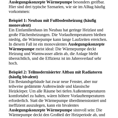
Auslegungskonzepte Wärmepumpe
besonders greifbar.
Hier sind drei typische Szenarien, wie sie im Alltag häufig
vorkommen:
Beispiel 1: Neubau mit Fußbodenheizung (häufig
monovalent)
Ein Einfamilienhaus im Neubau hat geringe Heizlast und
große Flächenheizungen. Die Vorlauftemperaturen bleiben
niedrig, die Wärmepumpe kann lange Laufzeiten erreichen.
In diesem Fall ist ein monovalentes
Auslegungskonzepte
Wärmepumpe
meist ideal: Die Wärmepumpe deckt
Heizung und Warmwasser allein ab, die Anlage bleibt
übersichtlich, und die Effizienz ist im Jahresverlauf sehr
hoch.
Beispiel 2: Teilmodernisierter Altbau mit Radiatoren
(häufig bivalent)
Ein Bestandsgebäude hat zwar neue Fenster, aber nur
teilweise gedämmte Außenwände und klassische
Heizkörper. Um alle Räume bei tiefen Außentemperaturen
komfortabel zu halten, wären höhere Vorlauftemperaturen
erforderlich. Statt die Wärmepumpe überdimensioniert und
ineffizient auszulegen, kann ein bivalentes
Auslegungskonzepte Wärmepumpe
sinnvoll sein: Die
Wärmepumpe deckt den Großteil der Heizperiode ab, und