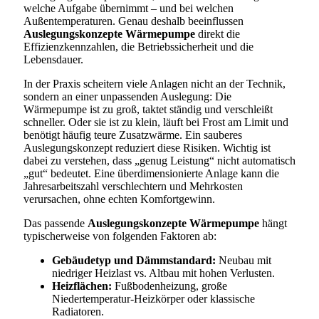
welche Aufgabe übernimmt – und bei welchen
Außentemperaturen. Genau deshalb beeinflussen
Auslegungskonzepte Wärmepumpe
direkt die
Effizienzkennzahlen, die Betriebssicherheit und die
Lebensdauer.
In der Praxis scheitern viele Anlagen nicht an der Technik,
sondern an einer unpassenden Auslegung: Die
Wärmepumpe ist zu groß, taktet ständig und verschleißt
schneller. Oder sie ist zu klein, läuft bei Frost am Limit und
benötigt häufig teure Zusatzwärme. Ein sauberes
Auslegungskonzept reduziert diese Risiken. Wichtig ist
dabei zu verstehen, dass „genug Leistung“ nicht automatisch
„gut“ bedeutet. Eine überdimensionierte Anlage kann die
Jahresarbeitszahl verschlechtern und Mehrkosten
verursachen, ohne echten Komfortgewinn.
Das passende
Auslegungskonzepte Wärmepumpe
hängt
typischerweise von folgenden Faktoren ab:
Gebäudetyp und Dämmstandard:
Neubau mit
niedriger Heizlast vs. Altbau mit hohen Verlusten.
Heizflächen:
Fußbodenheizung, große
Niedertemperatur-Heizkörper oder klassische
Radiatoren.