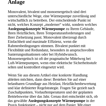
Anlage
Monovalent, bivalent und monoenergetisch sind drei
unterschiedliche Wege, eine Wärmepumpe zuverlässig und
wirtschaftlich zu betreiben. Der entscheidende Punkt ist
nicht, welches Konzept „moderner“ wirkt, sondern welches
Auslegungskonzepte Wärmepumpe
zu Ihrem Gebäude,
Ihren Heizflächen, Ihren Temperaturanforderungen und
Ihrer Zielsetzung passt. Monovalent überzeugt durch
Einfachheit und maximale Effizienz, wenn die
Rahmenbedingungen stimmen. Bivalent punktet mit
Flexibilität und Redundanz, besonders in anspruchsvollen
Sanierungssituationen oder bei Hybridwunsch.
Monoenergetisch ist oft der pragmatische Mittelweg bei
Luft-Wärmepumpen, wenn eine elektrische Sicherheitsstufe
selten und kontrolliert eingesetzt wird.
Wenn Sie aus diesem Artikel eine konkrete Handlung
ableiten möchten, dann diese: Bestehen Sie auf einer
belastbaren Grundlage aus Heizlast, Heizflächenbewertung
und klar definierter Regelstrategie. Fragen Sie gezielt nach
Zuschaltpunkten, Vorlauftemperaturen und der geplanten
Betriebsweise über das Jahr. Genau dort entscheidet sich, ob
das gewählte
Auslegungskonzepte Wärmepumpe
in der
Praxis funktioniert – nicht nur auf dem Papier. Mit einer