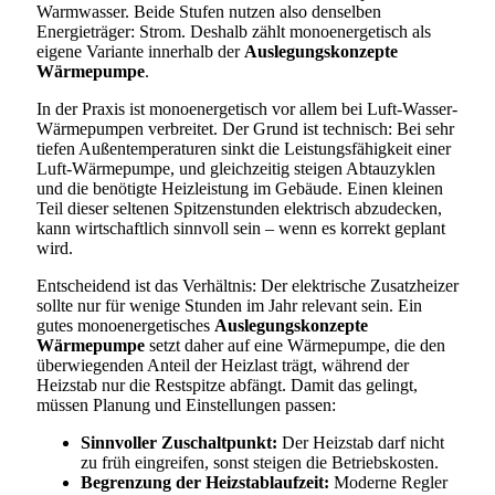
Warmwasser. Beide Stufen nutzen also denselben
Energieträger: Strom. Deshalb zählt monoenergetisch als
eigene Variante innerhalb der
Auslegungskonzepte
Wärmepumpe
.
In der Praxis ist monoenergetisch vor allem bei Luft-Wasser-
Wärmepumpen verbreitet. Der Grund ist technisch: Bei sehr
tiefen Außentemperaturen sinkt die Leistungsfähigkeit einer
Luft-Wärmepumpe, und gleichzeitig steigen Abtauzyklen
und die benötigte Heizleistung im Gebäude. Einen kleinen
Teil dieser seltenen Spitzenstunden elektrisch abzudecken,
kann wirtschaftlich sinnvoll sein – wenn es korrekt geplant
wird.
Entscheidend ist das Verhältnis: Der elektrische Zusatzheizer
sollte nur für wenige Stunden im Jahr relevant sein. Ein
gutes monoenergetisches
Auslegungskonzepte
Wärmepumpe
setzt daher auf eine Wärmepumpe, die den
überwiegenden Anteil der Heizlast trägt, während der
Heizstab nur die Restspitze abfängt. Damit das gelingt,
müssen Planung und Einstellungen passen:
Sinnvoller Zuschaltpunkt:
Der Heizstab darf nicht
zu früh eingreifen, sonst steigen die Betriebskosten.
Begrenzung der Heizstablaufzeit:
Moderne Regler