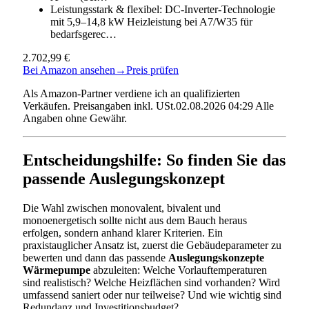
Leistungsstark & flexibel: DC-Inverter-Technologie
mit 5,9–14,8 kW Heizleistung bei A7/W35 für
bedarfsgerec…
2.702,99 €
Bei Amazon ansehen
→
Preis prüfen
Als Amazon-Partner verdiene ich an qualifizierten
Verkäufen. Preisangaben inkl. USt.02.08.2026 04:29 Alle
Angaben ohne Gewähr.
Entscheidungshilfe: So finden Sie das
passende Auslegungskonzept
Die Wahl zwischen monovalent, bivalent und
monoenergetisch sollte nicht aus dem Bauch heraus
erfolgen, sondern anhand klarer Kriterien. Ein
praxistauglicher Ansatz ist, zuerst die Gebäudeparameter zu
bewerten und dann das passende
Auslegungskonzepte
Wärmepumpe
abzuleiten: Welche Vorlauftemperaturen
sind realistisch? Welche Heizflächen sind vorhanden? Wird
umfassend saniert oder nur teilweise? Und wie wichtig sind
Redundanz und Investitionsbudget?