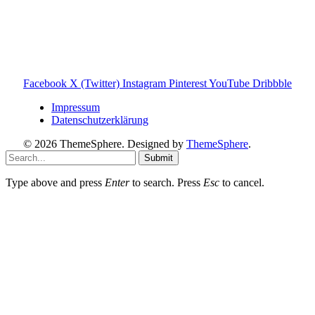
Balkonkraftwerk Blog
Wärmepumpe Blog
Photovoltaik Ratgeber
Sanierungs Ratgeber
Facebook
X (Twitter)
Instagram
Pinterest
YouTube
Dribbble
Impressum
Datenschutzerklärung
© 2026 ThemeSphere. Designed by
ThemeSphere
.
Submit
Type above and press
Enter
to search. Press
Esc
to cancel.