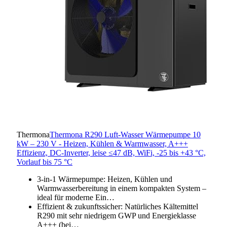
Thermona
Thermona R290 Luft-Wasser Wärmepumpe 10
kW – 230 V - Heizen, Kühlen & Warmwasser, A+++
Effizienz, DC-Inverter, leise ≤47 dB, WiFi, -25 bis +43 °C,
Vorlauf bis 75 °C
3-in-1 Wärmepumpe: Heizen, Kühlen und
Warmwasserbereitung in einem kompakten System –
ideal für moderne Ein…
Effizient & zukunftssicher: Natürliches Kältemittel
R290 mit sehr niedrigem GWP und Energieklasse
A+++ (bei…