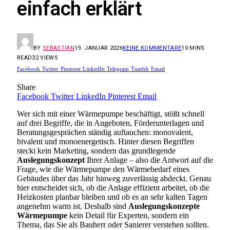
einfach erklärt
BY
SEBASTIAN
19. JANUAR 2026
KEINE KOMMENTARE
10 MINS
READ
32
VIEWS
Facebook
Twitter
Pinterest
LinkedIn
Telegram
Tumblr
Email
Share
Facebook
Twitter
LinkedIn
Pinterest
Email
Wer sich mit einer Wärmepumpe beschäftigt, stößt schnell
auf drei Begriffe, die in Angeboten, Förderunterlagen und
Beratungsgesprächen ständig auftauchen: monovalent,
bivalent und monoenergetisch. Hinter diesen Begriffen
steckt kein Marketing, sondern das grundlegende
Auslegungskonzept
Ihrer Anlage – also die Antwort auf die
Frage, wie die Wärmepumpe den Wärmebedarf eines
Gebäudes über das Jahr hinweg zuverlässig abdeckt. Genau
hier entscheidet sich, ob die Anlage effizient arbeitet, ob die
Heizkosten planbar bleiben und ob es an sehr kalten Tagen
angenehm warm ist. Deshalb sind
Auslegungskonzepte
Wärmepumpe
kein Detail für Experten, sondern ein
Thema, das Sie als Bauherr oder Sanierer verstehen sollten.