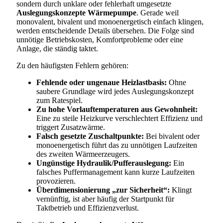
sondern durch unklare oder fehlerhaft umgesetzte
Auslegungskonzepte Wärmepumpe
. Gerade weil
monovalent, bivalent und monoenergetisch einfach klingen,
werden entscheidende Details übersehen. Die Folge sind
unnötige Betriebskosten, Komfortprobleme oder eine
Anlage, die ständig taktet.
Zu den häufigsten Fehlern gehören:
Fehlende oder ungenaue Heizlastbasis:
Ohne
saubere Grundlage wird jedes Auslegungskonzept
zum Ratespiel.
Zu hohe Vorlauftemperaturen aus Gewohnheit:
Eine zu steile Heizkurve verschlechtert Effizienz und
triggert Zusatzwärme.
Falsch gesetzte Zuschaltpunkte:
Bei bivalent oder
monoenergetisch führt das zu unnötigen Laufzeiten
des zweiten Wärmeerzeugers.
Ungünstige Hydraulik/Pufferauslegung:
Ein
falsches Puffermanagement kann kurze Laufzeiten
provozieren.
Überdimensionierung „zur Sicherheit“:
Klingt
vernünftig, ist aber häufig der Startpunkt für
Taktbetrieb und Effizienzverlust.