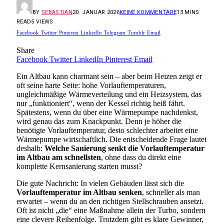
BY
SEBASTIAN
20. JANUAR 2026
KEINE KOMMENTARE
13 MINS
READ
5
VIEWS
Facebook
Twitter
Pinterest
LinkedIn
Telegram
Tumblr
Email
Share
Facebook
Twitter
LinkedIn
Pinterest
Email
Ein Altbau kann charmant sein – aber beim Heizen zeigt er
oft seine harte Seite: hohe Vorlauftemperaturen,
ungleichmäßige Wärmeverteilung und ein Heizsystem, das
nur „funktioniert“, wenn der Kessel richtig heiß fährt.
Spätestens, wenn du über eine Wärmepumpe nachdenkst,
wird genau das zum Knackpunkt. Denn je höher die
benötigte Vorlauftemperatur, desto schlechter arbeitet eine
Wärmepumpe wirtschaftlich. Die entscheidende Frage lautet
deshalb:
Welche Sanierung senkt die Vorlauftemperatur
im Altbau am schnellsten
, ohne dass du direkt eine
komplette Kernsanierung starten musst?
Die gute Nachricht: In vielen Gebäuden lässt sich die
Vorlauftemperatur im Altbau senken
, schneller als man
erwartet – wenn du an den richtigen Stellschrauben ansetzt.
Oft ist nicht „die“ eine Maßnahme allein der Turbo, sondern
eine clevere Reihenfolge. Trotzdem gibt es klare Gewinner,