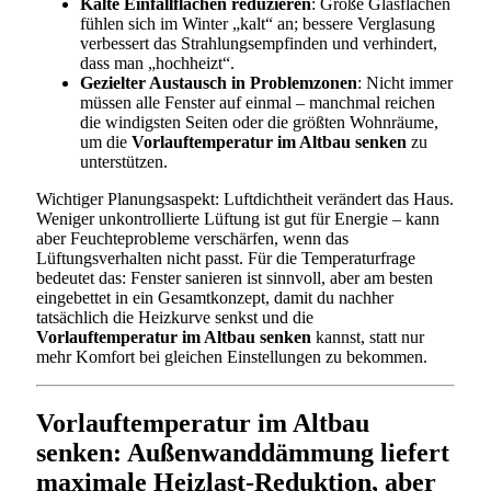
Kalte Einfallflächen reduzieren
: Große Glasflächen
fühlen sich im Winter „kalt“ an; bessere Verglasung
verbessert das Strahlungsempfinden und verhindert,
dass man „hochheizt“.
Gezielter Austausch in Problemzonen
: Nicht immer
müssen alle Fenster auf einmal – manchmal reichen
die windigsten Seiten oder die größten Wohnräume,
um die
Vorlauftemperatur im Altbau senken
zu
unterstützen.
Wichtiger Planungsaspekt: Luftdichtheit verändert das Haus.
Weniger unkontrollierte Lüftung ist gut für Energie – kann
aber Feuchteprobleme verschärfen, wenn das
Lüftungsverhalten nicht passt. Für die Temperaturfrage
bedeutet das: Fenster sanieren ist sinnvoll, aber am besten
eingebettet in ein Gesamtkonzept, damit du nachher
tatsächlich die Heizkurve senkst und die
Vorlauftemperatur im Altbau senken
kannst, statt nur
mehr Komfort bei gleichen Einstellungen zu bekommen.
Vorlauftemperatur im Altbau
senken: Außenwanddämmung liefert
maximale Heizlast-Reduktion, aber