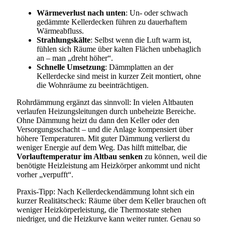
Wärmeverlust nach unten
: Un- oder schwach
gedämmte Kellerdecken führen zu dauerhaftem
Wärmeabfluss.
Strahlungskälte
: Selbst wenn die Luft warm ist,
fühlen sich Räume über kalten Flächen unbehaglich
an – man „dreht höher“.
Schnelle Umsetzung
: Dämmplatten an der
Kellerdecke sind meist in kurzer Zeit montiert, ohne
die Wohnräume zu beeinträchtigen.
Rohrdämmung ergänzt das sinnvoll: In vielen Altbauten
verlaufen Heizungsleitungen durch unbeheizte Bereiche.
Ohne Dämmung heizt du dann den Keller oder den
Versorgungsschacht – und die Anlage kompensiert über
höhere Temperaturen. Mit guter Dämmung verlierst du
weniger Energie auf dem Weg. Das hilft mittelbar, die
Vorlauftemperatur im Altbau senken
zu können, weil die
benötigte Heizleistung am Heizkörper ankommt und nicht
vorher „verpufft“.
Praxis-Tipp: Nach Kellerdeckendämmung lohnt sich ein
kurzer Realitätscheck: Räume über dem Keller brauchen oft
weniger Heizkörperleistung, die Thermostate stehen
niedriger, und die Heizkurve kann weiter runter. Genau so