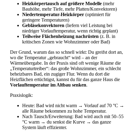
Heizkörpertausch auf größere Modelle
(mehr
Bauhöhe, mehr Tiefe, mehr Platten/Konvektoren)
Niedertemperatur-Heizkörper
(optimiert für
geringere Temperaturen)
Gebläsekonvektoren
(liefern viel Leistung bei
niedriger Vorlauftemperatur, wenn richtig geplant)
Teilweise Flächenheizung nachrüsten
(z. B. in
kritischen Zonen wie Wohnzimmer oder Bad)
Der Grund, warum das so schnell wirkt: Du greifst dort an,
wo die Temperatur „gebraucht“ wird – an der
Wärmeübergabe. In der Praxis sind oft wenige Räume die
„Temperaturtreiber“: das große Wohnzimmer, ein schlecht
beheizbares Bad, ein zugiger Flur. Wenn du dort die
Heizflächen ertüchtigst, kannst du für das ganze Haus die
Vorlauftemperatur im Altbau senken
.
Praxislogik:
Heute: Bad wird nicht warm → Vorlauf auf 70 °C →
alle Räume bekommen zu hohe Temperatur.
Nach Tausch/Erweiterung: Bad wird auch mit 50–55
°C warm → du senkst die Kurve → das ganze
System läuft effizienter.