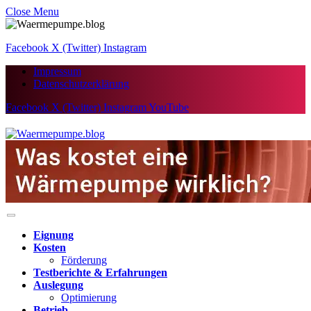
Close Menu
Facebook
X (Twitter)
Instagram
Impressum
Datenschutzerklärung
Facebook
X (Twitter)
Instagram
YouTube
Eignung
Kosten
Förderung
Testberichte & Erfahrungen
Auslegung
Optimierung
Betrieb