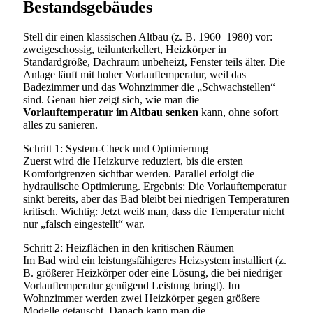
Bestandsgebäudes
Stell dir einen klassischen Altbau (z. B. 1960–1980) vor:
zweigeschossig, teilunterkellert, Heizkörper in
Standardgröße, Dachraum unbeheizt, Fenster teils älter. Die
Anlage läuft mit hoher Vorlauftemperatur, weil das
Badezimmer und das Wohnzimmer die „Schwachstellen“
sind. Genau hier zeigt sich, wie man die
Vorlauftemperatur im Altbau senken
kann, ohne sofort
alles zu sanieren.
Schritt 1: System-Check und Optimierung
Zuerst wird die Heizkurve reduziert, bis die ersten
Komfortgrenzen sichtbar werden. Parallel erfolgt die
hydraulische Optimierung. Ergebnis: Die Vorlauftemperatur
sinkt bereits, aber das Bad bleibt bei niedrigen Temperaturen
kritisch. Wichtig: Jetzt weiß man, dass die Temperatur nicht
nur „falsch eingestellt“ war.
Schritt 2: Heizflächen in den kritischen Räumen
Im Bad wird ein leistungsfähigeres Heizsystem installiert (z.
B. größerer Heizkörper oder eine Lösung, die bei niedriger
Vorlauftemperatur genügend Leistung bringt). Im
Wohnzimmer werden zwei Heizkörper gegen größere
Modelle getauscht. Danach kann man die