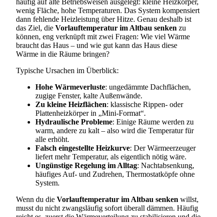
häufig auf alte Betriebsweisen ausgelegt: kleine Heizkörper,
wenig Fläche, hohe Temperaturen. Das System kompensiert
dann fehlende Heizleistung über Hitze. Genau deshalb ist
das Ziel, die
Vorlauftemperatur im Altbau senken
zu
können, eng verknüpft mit zwei Fragen: Wie viel Wärme
braucht das Haus – und wie gut kann das Haus diese
Wärme in die Räume bringen?
Typische Ursachen im Überblick:
Hohe Wärmeverluste
: ungedämmte Dachflächen,
zugige Fenster, kalte Außenwände.
Zu kleine Heizflächen
: klassische Rippen- oder
Plattenheizkörper in „Mini-Format“.
Hydraulische Probleme
: Einige Räume werden zu
warm, andere zu kalt – also wird die Temperatur für
alle erhöht.
Falsch eingestellte Heizkurve
: Der Wärmeerzeuger
liefert mehr Temperatur, als eigentlich nötig wäre.
Ungünstige Regelung im Alltag
: Nachtabsenkung,
häufiges Auf- und Zudrehen, Thermostatköpfe ohne
System.
Wenn du die
Vorlauftemperatur im Altbau senken
willst,
musst du nicht zwangsläufig sofort überall dämmen. Häufig
reicht es, zuerst die Wärmeverteilung zu stabilisieren und die