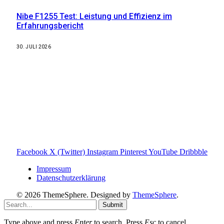
Nibe F1255 Test: Leistung und Effizienz im
Erfahrungsbericht
30. JULI 2026
Weitere nützliche Webseiten
Solaranlage Blog
Balkonkraftwerk Blog
Wärmepumpe Blog
Photovoltaik Ratgeber
Sanierungs Ratgeber
Facebook
X (Twitter)
Instagram
Pinterest
YouTube
Dribbble
Impressum
Datenschutzerklärung
© 2026 ThemeSphere. Designed by
ThemeSphere
.
Submit
Type above and press
Enter
to search. Press
Esc
to cancel.