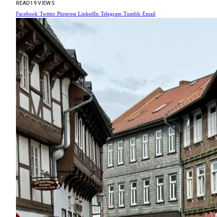
READ
19
VIEWS
Facebook
Twitter
Pinterest
LinkedIn
Telegram
Tumblr
Email