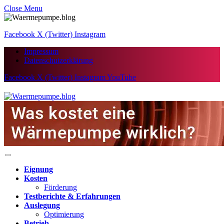
Close Menu
Facebook
X (Twitter)
Instagram
Impressum
Datenschutzerklärung
Facebook
X (Twitter)
Instagram
YouTube
Eignung
Kosten
Förderung
Testberichte & Erfahrungen
Auslegung
Optimierung
Betrieb