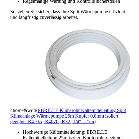
Regelmäßige Wartung und Kontrolle sicherstellen
So stellen Sie sicher, dass Ihre Split Wärmepumpe effizient
und langfristig zuverlässig arbeitet.
4home&work
EBRILLE Klimarohr Kältemittelleitung Split
Klimaanlage Wärmepumpe 25m Kupfer 0,8mm isoliert,
geeignet R410A, R407C, R32 (1/4" - 25m)
Hochwertige Kältemittelleitung: EBRILLE
Kältemittelleitung 25m isoliert Kupferrohr geeignet