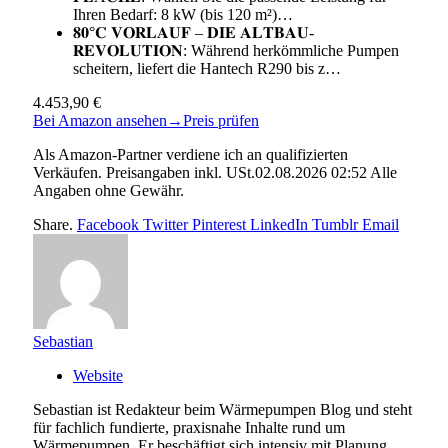
Ihren Bedarf: 8 kW (bis 120 m²)…
𝟖𝟎°𝐂 𝐕𝐎𝐑𝐋𝐀𝐔𝐅 – 𝐃𝐈𝐄 𝐀𝐋𝐓𝐁𝐀𝐔-
𝐑𝐄𝐕𝐎𝐋𝐔𝐓𝐈𝐎𝐍: Während herkömmliche Pumpen
scheitern, liefert die Hantech R290 bis z…
4.453,90 €
Bei Amazon ansehen
→
Preis prüfen
Als Amazon-Partner verdiene ich an qualifizierten
Verkäufen. Preisangaben inkl. USt.02.08.2026 02:52 Alle
Angaben ohne Gewähr.
Share.
Facebook
Twitter
Pinterest
LinkedIn
Tumblr
Email
Sebastian
Website
Sebastian ist Redakteur beim Wärmepumpen Blog und steht
für fachlich fundierte, praxisnahe Inhalte rund um
Wärmepumpen. Er beschäftigt sich intensiv mit Planung,