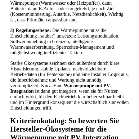
Wärmepumpe (Warmwasser oder Heizpuffer), dann
Batterie, dann E-Auto—oder umgekehrt, je nach Ziel
(Kostenminimierung, Autarkie, Netzdienlichkeit). Wichtig
ist, dass Prioritäten anpassbar sind.
3) Regelungsebene:
Die Wärmepumpe muss die
Entscheidung „sauber“ umsetzen: Leistungsmodulation,
Sollwertanhebung in Grenzen, intelligente
Warmwasserbereitung, Sperrzeiten-Management und
möglichst wenig ineffizientes Takten.
Starke Ökosysteme zeichnen sich außerdem durch klare
Visualisierung, stabile Updates, nachvollziehbare
Betriebsdaten (für Fehlersuche) und eine Installer-Logik aus,
die Inbetriebnahme und Wartung nicht unnötig
verkompliziert. Kurz: Eine
Wärmepumpe mit PV-
Integration
ist dann gut integriert, wenn sie für Nutzer
einfach wirkt, für den Fachbetrieb klar beherrschbar bleibt
und im Hintergrund konsequent die wirtschaftlich sinnvollen
Entscheidungen trifft.
Kriterienkatalog: So bewerten Sie
Hersteller-Ökosysteme für die
Wärmepumpe mit PV-Integration