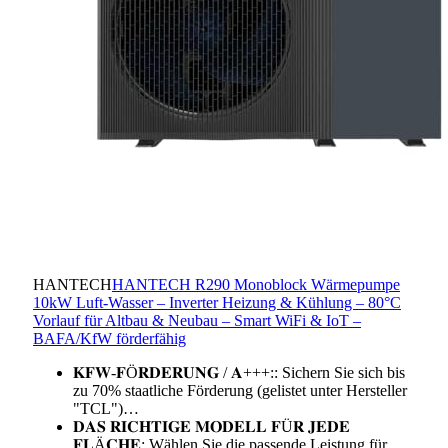
HANTECH
HANTECH R290 Monoblock Wärmepumpe
10kW Luft-Wasser – Inverter Heizung & Kühlung – 80°C
Vorlauf für Altbau & Neubau – Smart WiFi & IoT –
BAFA/KfW förderfähig
𝐊𝐅𝐖-𝐅Ö𝐑𝐃𝐄𝐑𝐔𝐍𝐆 / 𝐀+++:: Sichern Sie sich bis
zu 70% staatliche Förderung (gelistet unter Hersteller
"TCL")…
𝐃𝐀𝐒 𝐑𝐈𝐂𝐇𝐓𝐈𝐆𝐄 𝐌𝐎𝐃𝐄𝐋𝐋 𝐅Ü𝐑 𝐉𝐄𝐃𝐄
𝐅𝐋Ä𝐂𝐇𝐄: Wählen Sie die passende Leistung für