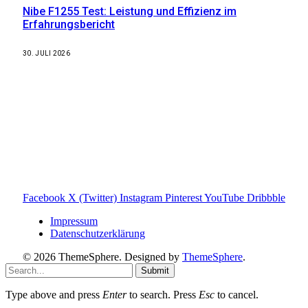
Nibe F1255 Test: Leistung und Effizienz im
Erfahrungsbericht
30. JULI 2026
Weitere nützliche Webseiten
Solaranlage Blog
Balkonkraftwerk Blog
Wärmepumpe Blog
Photovoltaik Ratgeber
Sanierungs Ratgeber
Facebook
X (Twitter)
Instagram
Pinterest
YouTube
Dribbble
Impressum
Datenschutzerklärung
© 2026 ThemeSphere. Designed by
ThemeSphere
.
Submit
Type above and press
Enter
to search. Press
Esc
to cancel.