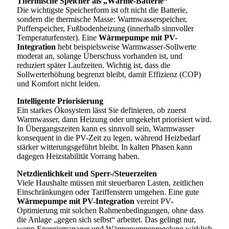
Thermische Speicher als „Wärme-Batterie“
Die wichtigste Speicherform ist oft nicht die Batterie,
sondern die thermische Masse: Warmwasserspeicher,
Pufferspeicher, Fußbodenheizung (innerhalb sinnvoller
Temperaturfenster). Eine
Wärmepumpe mit PV-
Integration
hebt beispielsweise Warmwasser-Sollwerte
moderat an, solange Überschuss vorhanden ist, und
reduziert später Laufzeiten. Wichtig ist, dass die
Sollwerterhöhung begrenzt bleibt, damit Effizienz (COP)
und Komfort nicht leiden.
Intelligente Priorisierung
Ein starkes Ökosystem lässt Sie definieren, ob zuerst
Warmwasser, dann Heizung oder umgekehrt priorisiert wird.
In Übergangszeiten kann es sinnvoll sein, Warmwasser
konsequent in die PV-Zeit zu legen, während Heizbedarf
stärker witterungsgeführt bleibt. In kalten Phasen kann
dagegen Heizstabilität Vorrang haben.
Netzdienlichkeit und Sperr-/Steuerzeiten
Viele Haushalte müssen mit steuerbaren Lasten, zeitlichen
Einschränkungen oder Tariffenstern umgehen. Eine gute
Wärmepumpe mit PV-Integration
vereint PV-
Optimierung mit solchen Rahmenbedingungen, ohne dass
die Anlage „gegen sich selbst“ arbeitet. Das gelingt nur,
wenn Energiemanager und Wärmepumpenregelung wirklich