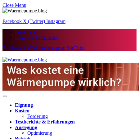
Close Menu
Facebook
X (Twitter)
Instagram
Impressum
Datenschutzerklärung
Facebook
X (Twitter)
Instagram
YouTube
Eignung
Kosten
Förderung
Testberichte & Erfahrungen
Auslegung
Optimierung
Betrieb