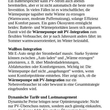
Ein Batteriespeicher kann PV-Strom auch abends
bereitstellen, aber er ist nicht automatisch die beste erste
Investition. In vielen Fällen ist es wirtschaftlicher, die
Wärmepumpe tagsüber mehr Wärme zu erzeugen
(Warmwasser, moderate Puffernutzung), solange Effizienz
und Komfort passen. Ein gutes Ökosystem ermöglicht
beides: Batterie- und Wärmeprioritäten lassen sich anpassen.
Damit wird die
Wärmepumpe mit PV-Integration
zum
flexiblen Verbraucher, der je nach Jahreszeit anders fährt: im
Sommer warmwasserorientiert, im Winter heizstabil.
Wallbox-Integration
Mit E-Auto steigt der Strombedarf massiv. Starke Systeme
können zwischen „Auto laden“ und „Wärme erzeugen“
priorisieren, z. B. über Mindestladeleistungen,
Abfahrtszeiten oder Komfortgrenzen. Wichtig ist: Die
Wärmepumpe darf nicht „ausgehungert“ werden, wenn
sonst Komfortprobleme entstehen. Hier zeigt sich, ob die
Wärmepumpe mit PV-Integration
nur ein
Nebenverbraucher ist oder bewusst in eine Gesamtstrategie
eingebunden wird.
Dynamische Tarife und Lastmanagement
Dynamische Preise bringen neue Optimierungsziele: Nicht
nur PV-Überschuss nutzen, sondern auch günstig einkaufen,