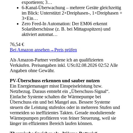
exportieren; 3…
6-Kanal-Überwachung – mehrere Geräte gleichzeitig
im Blick: Unterstützt 2×Dreiphasen-, 1×Dreiphasen +
3×Ein…
Zero Feed-In Automation: Der EM06 erkennt
Solarüberschüsse (z. B. bei Mittagsspitzen) und
aktiviert automat…
76,54 €
Bei Amazon ansehen
→
Preis prüfen
Als Amazon-Partner verdiene ich an qualifizierten
Verkäufen. Preisangaben inkl. USt.02.08.2026 02:52 Alle
Angaben ohne Gewähr.
PV-Überschuss erkennen und sauber nutzen
Ein Energiemanager misst Einspeiseleistung bzw.
Netzbezug. Daraus entsteht ein „Überschuss-Signal“.
Einfache Systeme schalten die Wärmepumpe bei
Überschuss ein und bei Mangel aus. Bessere Systeme
steuern die Leistung stufenlos oder in mehreren Stufen und
vermeiden so ineffizientes Takten. Gerade modulierende
Wärmepumpen profitieren von feiner Steuerung, weil sie
länger im effizienten Bereich laufen können.