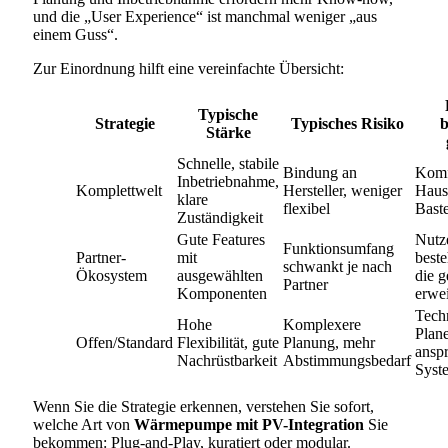
und die „User Experience“ ist manchmal weniger „aus
einem Guss“.
Zur Einordnung hilft eine vereinfachte Übersicht:
Typische
Strategie
Typisches Risiko
b
Stärke
Schnelle, stabile
Bindung an
Komfo
Inbetriebnahme,
Komplettwelt
Hersteller, weniger
Haus
klare
flexibel
Bast
Zuständigkeit
Gute Features
Nutz
Funktionsumfang
Partner-
mit
best
schwankt je nach
Ökosystem
ausgewählten
die g
Partner
Komponenten
erwei
Techn
Hohe
Komplexere
Plane
Offen/Standard
Flexibilität, gute
Planung, mehr
ansp
Nachrüstbarkeit
Abstimmungsbedarf
Syst
Wenn Sie die Strategie erkennen, verstehen Sie sofort,
welche Art von
Wärmepumpe mit PV-Integration
Sie
bekommen: Plug-and-Play, kuratiert oder modular.