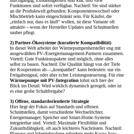
durchgängig, Zuständigkeiten sind klar, und viele
Funktionen sind sofort verfügbar. Nachteil: Sie sind stärker
an die Produktwelt gebunden; Komponentenwechsel oder
Mischbetrieb kann eingeschränkt sein. Für Käufer, die
„einfach nur, dass es läuft“ wollen, ist diese Variante oft
attraktiv—wenn der Hersteller Updates und Schnittstellen
sauber pflegt.
2) Partner-Ökosysteme (kuratierte Kompatibilität)
In dieser Welt arbeitet der Wärmepumpenhersteller eng mit
ausgewählten PV-/Energiemanagement-Partnern zusammen.
Vorteil: Gute Funktionspakete sind möglich, ohne alles
selbst zu bauen. Nachteil: Die Qualität hängt von der Tiefe
der Kooperation ab—„kompatibel“ kann bedeuten: nur ein
Freigabesignal, oder aber echte Leistungssteuerung. Für eine
Wärmepumpe mit PV-Integration
lohnt sich hier der
Blick ins Detail: Wird wirklich dynamisch geregelt, oder ist
es eine grobe Schaltfreigabe?
3) Offene, standardorientierte Strategie
Hier liegt der Fokus auf Standards und offenen
Schnittstellen, damit verschiedene Wechselrichter,
Energiemanager, Speicher und Smart-Home-Systeme
integrierbar sind. Vorteil: Maximale Flexibilität und
Zukunftsfähigkeit, oft auch leichteres Nachrüsten. Nachteil:
Planung und Inbetriebnahme erfordern mehr Know-how,