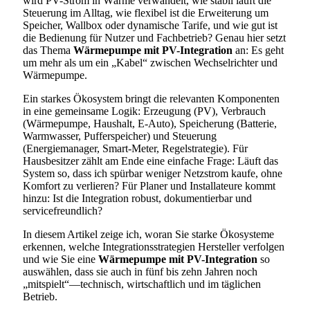
wird PV-Strom in Wärme verwandelt, wie stabil läuft die
Steuerung im Alltag, wie flexibel ist die Erweiterung um
Speicher, Wallbox oder dynamische Tarife, und wie gut ist
die Bedienung für Nutzer und Fachbetrieb? Genau hier setzt
das Thema
Wärmepumpe mit PV-Integration
an: Es geht
um mehr als um ein „Kabel“ zwischen Wechselrichter und
Wärmepumpe.
Ein starkes Ökosystem bringt die relevanten Komponenten
in eine gemeinsame Logik: Erzeugung (PV), Verbrauch
(Wärmepumpe, Haushalt, E-Auto), Speicherung (Batterie,
Warmwasser, Pufferspeicher) und Steuerung
(Energiemanager, Smart-Meter, Regelstrategie). Für
Hausbesitzer zählt am Ende eine einfache Frage: Läuft das
System so, dass ich spürbar weniger Netzstrom kaufe, ohne
Komfort zu verlieren? Für Planer und Installateure kommt
hinzu: Ist die Integration robust, dokumentierbar und
servicefreundlich?
In diesem Artikel zeige ich, woran Sie starke Ökosysteme
erkennen, welche Integrationsstrategien Hersteller verfolgen
und wie Sie eine
Wärmepumpe mit PV-Integration
so
auswählen, dass sie auch in fünf bis zehn Jahren noch
„mitspielt“—technisch, wirtschaftlich und im täglichen
Betrieb.