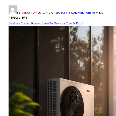
BY
SEBASTIAN
26. JANUAR 2026
KEINE KOMMENTARE
10 MINS
READ
2
VIEWS
Facebook
Twitter
Pinterest
LinkedIn
Telegram
Tumblr
Email