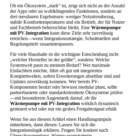
Ob ein Ökosystem „stark“ ist, zeigt sich nicht an der Anzahl
der Apps oder an wohlklingenden Funktionen, sondern an
drei messbaren Ergebnissen: weniger Netzstrombezug,
stabile Komforttemperaturen und ein Betrieb, der für Nutzer
und Fachbetrieb beherrschbar bleibt. Eine
Wärmepumpe
mit PV-Integration
kann diese Ziele sehr zuverlässig
erreichen—wenn Integrationsstrategie, Schnittstellen und
Regelungstiefe zusammenpassen.
Für viele Haushalte ist die wichtigste Entscheidung nicht
„welcher Hersteller ist der größte“, sondern: Welche
Systemwelt passt zu meinem Bedarf? Wer maximale
Einfachheit möchte, fährt oft gut mit integrierten
Komplettwelten, sofern Erweiterungen absehbar sind und
Updates zuverlässig kommen. Wer bereits PV-
Komponenten besitzt oder bewusst modular plant, sollte
partnerbasierte oder standardorientierte Ökosysteme prüfen
—mit besonderem Augenmerk darauf, ob die
Wärmepumpe mit PV-Integration
wirklich dynamisch
gesteuert wird oder nur ein grobes Freigabesignal erhält.
Wenn Sie aus diesem Artikel einen Handlungsimpuls
mitnehmen, dann diesen: Lassen Sie sich die
Integrationslogik erklären. Fragen Sie konkret nach
Überschussregelung, Warmwasserstrategie,