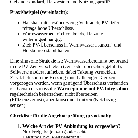
Gebäudestandard, Heizsystem und Nutzungsprofil?
Praxisbeispiel (vereinfacht):
Haushalt mit tagsüber wenig Verbrauch, PV liefert
mittags hohe Überschüsse.
Warmwasserbedarf eher abends, Heizung
witterungsabhängig.
Ziel: PV-Überschuss in Warmwasser „parken“ und
Heizbetrieb stabil halten.
Eine sinnvolle Strategie ist: Warmwasserbereitung bevorzugt
in die PV-Zeit verschieben (zeit- oder überschussgeführt),
Sollwerte moderat anheben, dabei Taktung vermeiden.
Zusätzlich kann die Heizung innerhalb enger Grenzen
vorgezogen werden, wenn genügend Überschuss vorhanden
ist. Genau das muss die
Wärmepumpe mit PV-Integration
regeltechnisch beherrschen: nicht übertreiben
(Effizienzverlust), aber konsequent nutzen (Netzbezug
senken).
Checkliste für die Angebotsprüfung (praxisnah):
Welche Art der PV-Anbindung ist vorgesehen?
Nur Freigabe (ein/aus) oder echte
Leistungs-/Sollwertsteuerung?