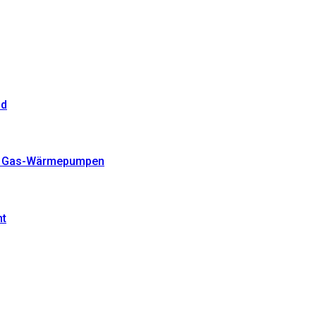
nd
nte Gas-Wärmepumpen
ht