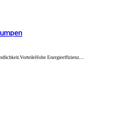
epumpen
lichkeit.VorteileHohe Energieeffizienz…