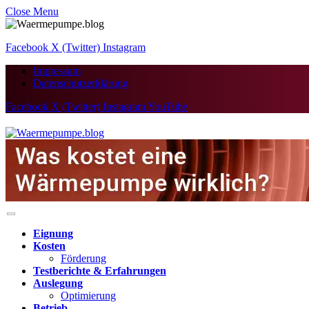
Close Menu
Facebook
X (Twitter)
Instagram
Impressum
Datenschutzerklärung
Facebook
X (Twitter)
Instagram
YouTube
Eignung
Kosten
Förderung
Testberichte & Erfahrungen
Auslegung
Optimierung
Betrieb