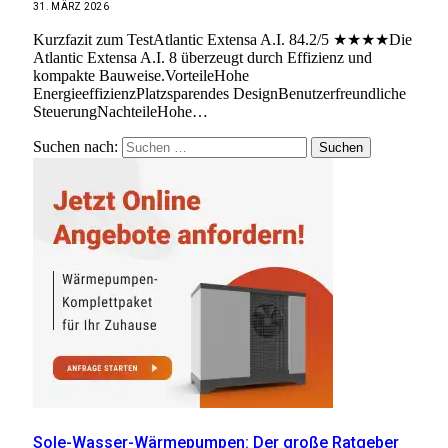
31. MÄRZ 2026
Kurzfazit zum TestAtlantic Extensa A.I. 84.2/5 ★★★★Die
Atlantic Extensa A.I. 8 überzeugt durch Effizienz und
kompakte Bauweise.VorteileHohe
EnergieeffizienzPlatzsparendes DesignBenutzerfreundliche
SteuerungNachteileHohe…
Suchen nach:
Sole-Wasser-Wärmepumpen: Der große Ratgeber