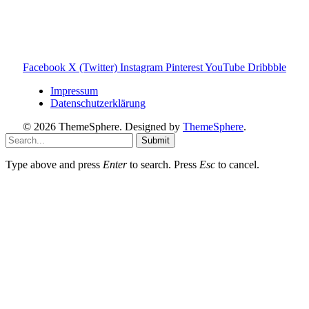
Wärmepumpe Blog
Photovoltaik Ratgeber
Sanierungs Ratgeber
Facebook
X (Twitter)
Instagram
Pinterest
YouTube
Dribbble
Impressum
Datenschutzerklärung
© 2026 ThemeSphere. Designed by
ThemeSphere
.
Submit
Type above and press
Enter
to search. Press
Esc
to cancel.