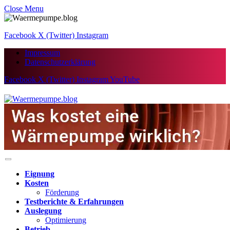
Close Menu
Facebook
X (Twitter)
Instagram
Impressum
Datenschutzerklärung
Facebook
X (Twitter)
Instagram
YouTube
Eignung
Kosten
Förderung
Testberichte & Erfahrungen
Auslegung
Optimierung
Betrieb