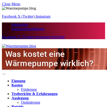
Close Menu
Facebook
X (Twitter)
Instagram
Impressum
Datenschutzerklärung
Facebook
X (Twitter)
Instagram
YouTube
Eignung
Kosten
Förderung
Testberichte & Erfahrungen
Auslegung
Optimierung
Betrieb